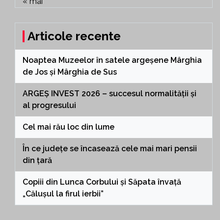
« mai
Articole recente
Noaptea Muzeelor în satele argeșene Mârghia
de Jos și Mârghia de Sus
ARGEȘ INVEST 2026 – succesul normalității și
al progresului
Cel mai rău loc din lume
În ce județe se încasează cele mai mari pensii
din țară
Copiii din Lunca Corbului și Săpata învață
„Călușul la firul ierbii”