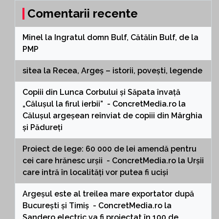
Comentarii recente
Minel
la
Ingratul domn Bulf, Cătălin Bulf, de la
PMP
sitea
la
Recea, Argeș – istorii, povești, legende
Copiii din Lunca Corbului și Săpata învață
„Călușul la firul ierbii” - ConcretMedia.ro
la
Călușul argeșean reînviat de copiii din Mârghia
și Pădureți
Proiect de lege: 60 000 de lei amendă pentru
cei care hrănesc urșii - ConcretMedia.ro
la
Urșii
care intră în localități vor putea fi uciși
Argeșul este al treilea mare exportator după
București și Timiș - ConcretMedia.ro
la
Sandero electric va fi proiectat în 100 de