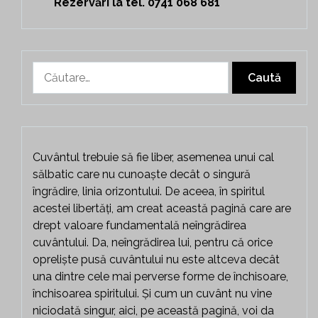
Rezervări la tel. 0741 068 681
Caută
după:
Cuvântul trebuie să fie liber, asemenea unui cal
sălbatic care nu cunoaște decât o singură
îngrădire, linia orizontului. De aceea, în spiritul
acestei libertăți, am creat această pagină care are
drept valoare fundamentală neîngrădirea
cuvântului. Da, neîngrădirea lui, pentru că orice
opreliște pusă cuvântului nu este altceva decât
una dintre cele mai perverse forme de închisoare,
închisoarea spiritului. Și cum un cuvânt nu vine
niciodată singur, aici, pe această pagină, voi da