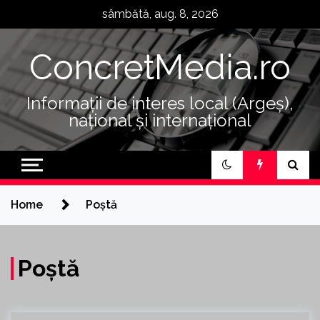
Skip
sâmbătă, aug. 8, 2026
to
content
ConcretMedia.ro
Informații de interes local (Argeș),
național și internațional
Home
Poștă
Poștă