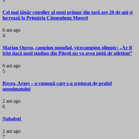
3
Cel mai tânăr consilier al unui primar din țară are 20 de ani și
lucrează la Primăria Câmpulung Muscel
6 ani ago
4
Marian Oprea, campion mondial, vicecampion olimpic: „Ar fi
trist dacă noul stadion din Pitești nu va avea pistă de atletism”
6 ani ago
5
Recea, Argeș – o comună care s-a scuturat de praful
anonimatului
2 ani ago
6
Nababul
2 ani ago
7