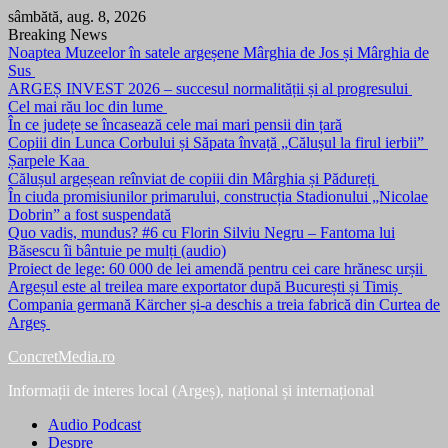
Skip
sâmbătă, aug. 8, 2026
to
Breaking News
content
Noaptea Muzeelor în satele argeșene Mârghia de Jos și Mârghia de
Sus
ARGEȘ INVEST 2026 – succesul normalității și al progresului
Cel mai rău loc din lume
În ce județe se încasează cele mai mari pensii din țară
Copiii din Lunca Corbului și Săpata învață „Călușul la firul ierbii”
Șarpele Kaa
Călușul argeșean reînviat de copiii din Mârghia și Pădureți
În ciuda promisiunilor primarului, construcția Stadionului „Nicolae
Dobrin” a fost suspendată
Quo vadis, mundus? #6 cu Florin Silviu Negru – Fantoma lui
Băsescu îi bântuie pe mulți (audio)
Proiect de lege: 60 000 de lei amendă pentru cei care hrănesc urșii
Argeșul este al treilea mare exportator după București și Timiș
Compania germană Kärcher și-a deschis a treia fabrică din Curtea de
Argeș
ConcretMedia.ro
Informații de interes local (Argeș), național și internațional
Audio Podcast
Despre