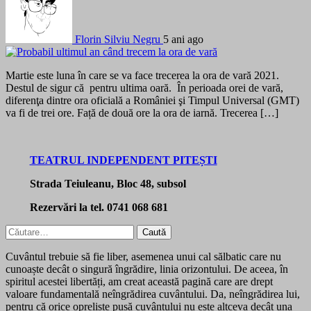
Florin Silviu Negru
5 ani ago
Martie este luna în care se va face trecerea la ora de vară 2021.
Destul de sigur că pentru ultima oară. În perioada orei de vară,
diferenţa dintre ora oficială a României şi Timpul Universal (GMT)
va fi de trei ore. Față de două ore la ora de iarnă. Trecerea […]
TEATRUL INDEPENDENT PITEȘTI
Strada Teiuleanu, Bloc 48, subsol
Rezervări la tel. 0741 068 681
Caută
după:
Cuvântul trebuie să fie liber, asemenea unui cal sălbatic care nu
cunoaște decât o singură îngrădire, linia orizontului. De aceea, în
spiritul acestei libertăți, am creat această pagină care are drept
valoare fundamentală neîngrădirea cuvântului. Da, neîngrădirea lui,
pentru că orice opreliște pusă cuvântului nu este altceva decât una