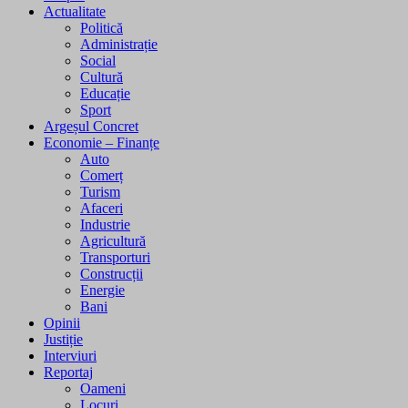
Actualitate
Politică
Administrație
Social
Cultură
Educație
Sport
Argeșul Concret
Economie – Finanțe
Auto
Comerț
Turism
Afaceri
Industrie
Agricultură
Transporturi
Construcții
Energie
Bani
Opinii
Justiție
Interviuri
Reportaj
Oameni
Locuri