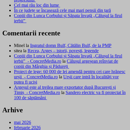
Cel mai rău loc din lume
În ce județe se încasează cele mai mari pensii din țară
Copiii din Lunca Corbului și Săpata învață „Călușul la firul
ierbii”
Comentarii recente
Minel
la
Ingratul domn Bulf, Cătălin Bulf, de la PMP
sitea
la
Recea, Argeș – istorii, povești, legende
Copiii din Lunca Corbului și Săpata învață „Călușul la firul
ierbii” - ConcretMedia.ro
la
Călușul argeșean reînviat de
copiii din Mârghia și Pădureți
Proiect de lege: 60 000 de lei amendă pentru cei care hrănesc
urșii - ConcretMedia.ro
la
Urșii care intră în localități vor
putea fi uciși
Argeșul este al treilea mare exportator după București și
Timiș - ConcretMedia.ro
la
Sandero electric va fi proiectat în
100 de săptămâni
Arhive
mai 2026
februarie 2026