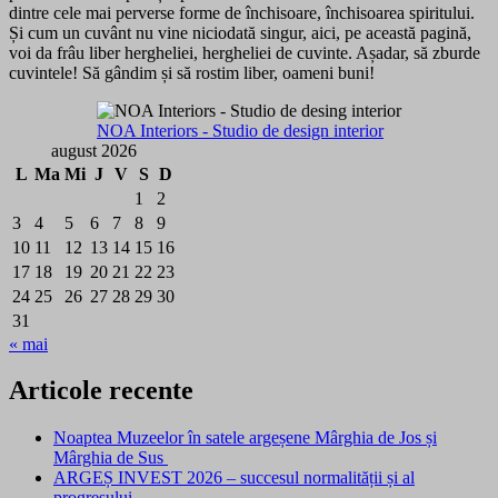
dintre cele mai perverse forme de închisoare, închisoarea spiritului.
Și cum un cuvânt nu vine niciodată singur, aici, pe această pagină,
voi da frâu liber hergheliei, hergheliei de cuvinte. Așadar, să zburde
cuvintele! Să gândim și să rostim liber, oameni buni!
NOA Interiors - Studio de design interior
august 2026
L
Ma
Mi
J
V
S
D
1
2
3
4
5
6
7
8
9
10
11
12
13
14
15
16
17
18
19
20
21
22
23
24
25
26
27
28
29
30
31
« mai
Articole recente
Noaptea Muzeelor în satele argeșene Mârghia de Jos și
Mârghia de Sus
ARGEȘ INVEST 2026 – succesul normalității și al
progresului