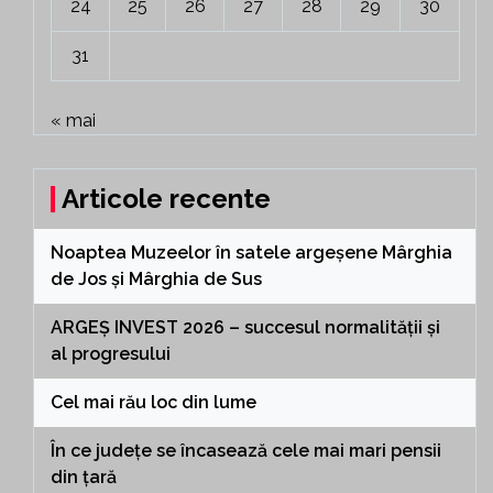
24
25
26
27
28
29
30
31
« mai
Articole recente
Noaptea Muzeelor în satele argeșene Mârghia
de Jos și Mârghia de Sus
ARGEȘ INVEST 2026 – succesul normalității și
al progresului
Cel mai rău loc din lume
În ce județe se încasează cele mai mari pensii
din țară