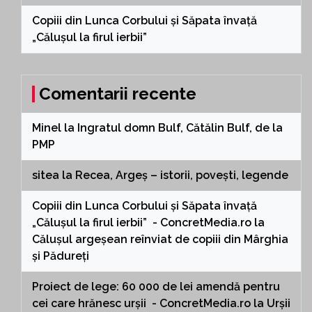
Copiii din Lunca Corbului și Săpata învață
„Călușul la firul ierbii”
Comentarii recente
Minel
la
Ingratul domn Bulf, Cătălin Bulf, de la
PMP
sitea
la
Recea, Argeș – istorii, povești, legende
Copiii din Lunca Corbului și Săpata învață
„Călușul la firul ierbii” - ConcretMedia.ro
la
Călușul argeșean reînviat de copiii din Mârghia
și Pădureți
Proiect de lege: 60 000 de lei amendă pentru
cei care hrănesc urșii - ConcretMedia.ro
la
Urșii