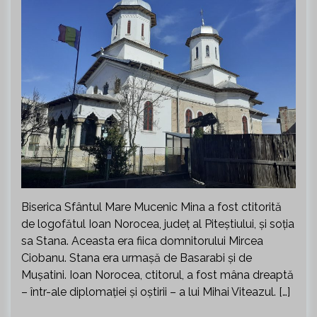
Biserica Sfântul Mare Mucenic Mina a fost ctitorită
de logofătul Ioan Norocea, județ al Piteștiului, și soția
sa Stana. Aceasta era fiica domnitorului Mircea
Ciobanu. Stana era urmașă de Basarabi și de
Mușatini. Ioan Norocea, ctitorul, a fost mâna dreaptă
– într-ale diplomației și oștirii – a lui Mihai Viteazul. […]