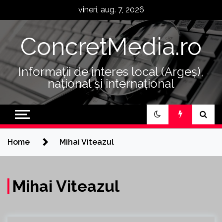
Skip
vineri, aug. 7, 2026
to
content
ConcretMedia.ro
Informații de interes local (Argeș),
național și internațional
Home
Mihai Viteazul
Mihai Viteazul