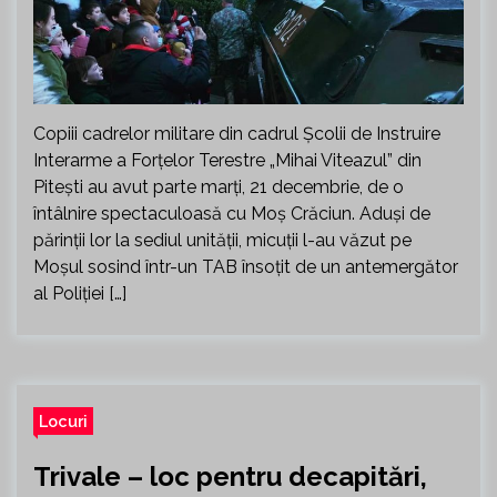
Copiii cadrelor militare din cadrul Școlii de Instruire
Interarme a Forțelor Terestre „Mihai Viteazul” din
Pitești au avut parte marți, 21 decembrie, de o
întâlnire spectaculoasă cu Moș Crăciun. Aduși de
părinții lor la sediul unității, micuții l-au văzut pe
Moșul sosind într-un TAB însoțit de un antemergător
al Poliției […]
Locuri
Trivale – loc pentru decapitări,