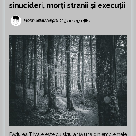
sinucideri, morți stranii și execuții
Florin Silviu Negru
5 ani ago
1
Pădurea Trivale este cu siguranță una din emblemele