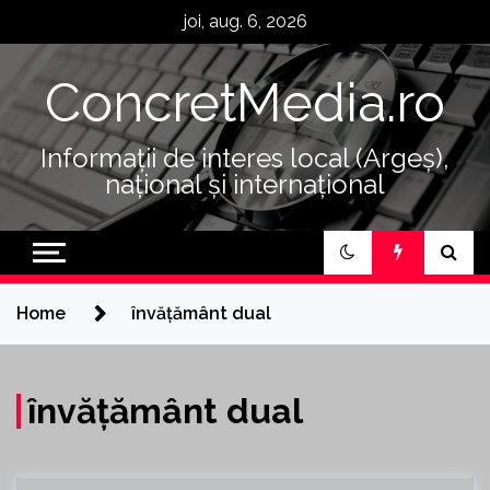
Skip
joi, aug. 6, 2026
to
content
ConcretMedia.ro
Informații de interes local (Argeș),
național și internațional
Home
învățământ dual
învățământ dual