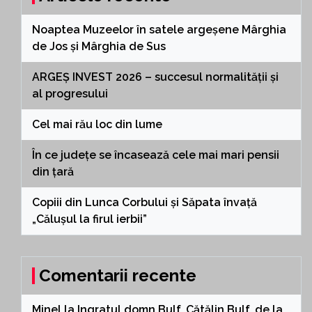
Noaptea Muzeelor în satele argeșene Mârghia
de Jos și Mârghia de Sus
ARGEȘ INVEST 2026 – succesul normalității și
al progresului
Cel mai rău loc din lume
În ce județe se încasează cele mai mari pensii
din țară
Copiii din Lunca Corbului și Săpata învață
„Călușul la firul ierbii”
Comentarii recente
Minel
la
Ingratul domn Bulf, Cătălin Bulf, de la