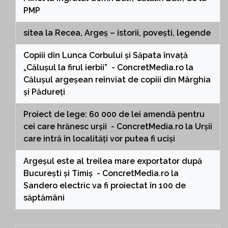
PMP
sitea
la
Recea, Argeș – istorii, povești, legende
Copiii din Lunca Corbului și Săpata învață
„Călușul la firul ierbii” - ConcretMedia.ro
la
Călușul argeșean reînviat de copiii din Mârghia
și Pădureți
Proiect de lege: 60 000 de lei amendă pentru
cei care hrănesc urșii - ConcretMedia.ro
la
Urșii
care intră în localități vor putea fi uciși
Argeșul este al treilea mare exportator după
București și Timiș - ConcretMedia.ro
la
Sandero electric va fi proiectat în 100 de
săptămâni