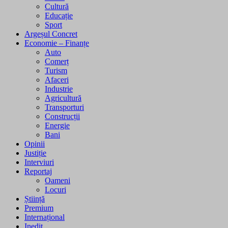
Cultură
Educație
Sport
Argeșul Concret
Economie – Finanțe
Auto
Comerț
Turism
Afaceri
Industrie
Agricultură
Transporturi
Construcții
Energie
Bani
Opinii
Justiție
Interviuri
Reportaj
Oameni
Locuri
Știință
Premium
Internațional
Inedit