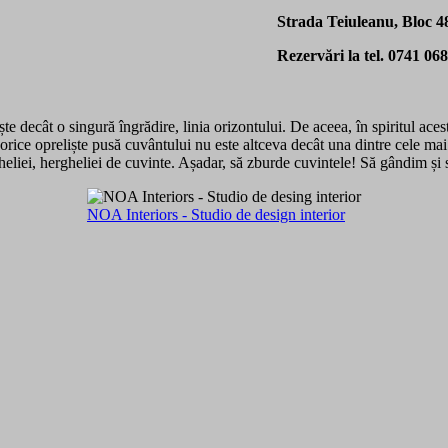
Strada Teiuleanu, Bloc 48
Rezervări la tel. 0741 06
e decât o singură îngrădire, linia orizontului. De aceea, în spiritul acest
orice opreliște pusă cuvântului nu este altceva decât una dintre cele mai
gheliei, hergheliei de cuvinte. Așadar, să zburde cuvintele! Să gândim și 
NOA Interiors - Studio de design interior