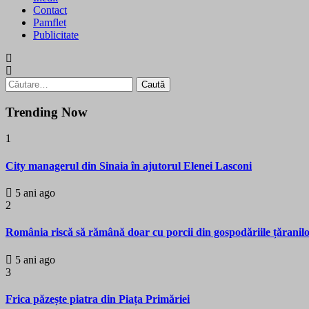
Contact
Pamflet
Publicitate
Caută
după:
Trending Now
1
City managerul din Sinaia în ajutorul Elenei Lasconi
5 ani ago
2
România riscă să rămână doar cu porcii din gospodăriile țăranil
5 ani ago
3
Frica păzește piatra din Piața Primăriei