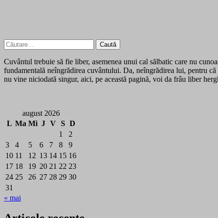
Caută
după:
Cuvântul trebuie să fie liber, asemenea unui cal sălbatic care nu cunoașt
fundamentală neîngrădirea cuvântului. Da, neîngrădirea lui, pentru că 
nu vine niciodată singur, aici, pe această pagină, voi da frâu liber her
august 2026
L
Ma
Mi
J
V
S
D
1
2
3
4
5
6
7
8
9
10
11
12
13
14
15
16
17
18
19
20
21
22
23
24
25
26
27
28
29
30
31
« mai