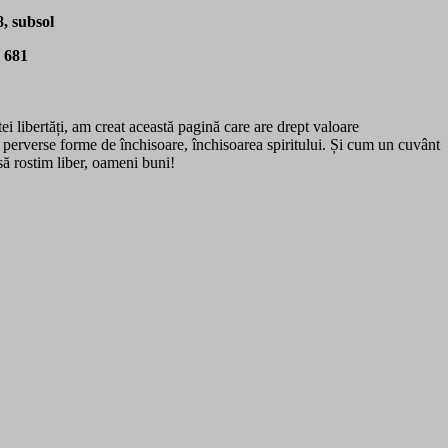
, subsol
8 681
ei libertăți, am creat această pagină care are drept valoare
 perverse forme de închisoare, închisoarea spiritului. Și cum un cuvânt
să rostim liber, oameni buni!