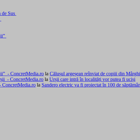
a de Sus
i
bii”
rbii” - ConcretMedia.ro
la
Călușul argeșean reînviat de copiii din Mârgh
rșii - ConcretMedia.ro
la
Urșii care intră în localități vor putea fi uciși
 - ConcretMedia.ro
la
Sandero electric va fi proiectat în 100 de săptămâ