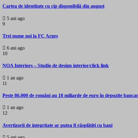
Cartea de identitate cu cip disponibilă din august
5 ani ago
9
Trei nume noi la FC Argeș
6 ani ago
10
NOA Interiors – Studio de design interior/click link
1 an ago
11
Peste 86.000 de români au 18 miliarde de euro în depozite banca
1 an ago
12
Avertizorii de integritate ar putea fi răsplătiți cu bani
5 ani ago