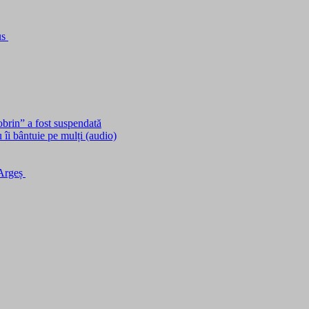
us
obrin” a fost suspendată
îi bântuie pe mulți (audio)
 Argeș