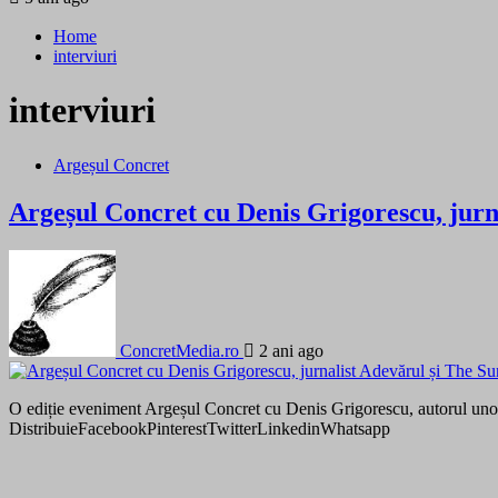
Home
interviuri
interviuri
Argeșul Concret
Argeșul Concret cu Denis Grigorescu, jurn
ConcretMedia.ro
2 ani ago
O ediție eveniment Argeșul Concret cu Denis Grigorescu, autorul unor i
DistribuieFacebookPinterestTwitterLinkedinWhatsapp