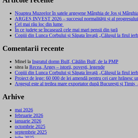
Articole recente
Noaptea Muzeelor în satele argeșene Mârghia de Jos și Mârghi
ARGEȘ INVEST 2026 – succesul normalității și al progresulu
Cel mai rău loc din lume
În ce județe se încasează cele mai mari pensii din țară
Copiii din Lunca Corbului și Săpata învață „Călușul la firul ier
Comentarii recente
Minel
la
Ingratul domn Bulf, Cătălin Bulf, de la PMP
sitea
la
Recea, Argeș – istorii, povești, legende
Copiii din Lunca Corbului și Săpata învață „Călușul la firul ie
Proiect de lege: 60 000 de lei amendă pentru cei care hrănesc u
Argeșul este al treilea mare exportator după București și Timiș
Arhive
mai 2026
februarie 2026
ianuarie 2026
octombrie 2025
septembrie 2025
iulie 2025