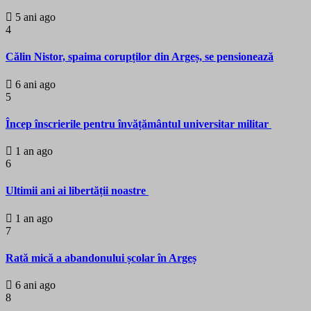
5 ani ago
4
Călin Nistor, spaima corupților din Argeș, se pensionează
6 ani ago
5
Încep înscrierile pentru învățământul universitar militar
1 an ago
6
Ultimii ani ai libertății noastre
1 an ago
7
Rată mică a abandonului școlar în Argeș
6 ani ago
8