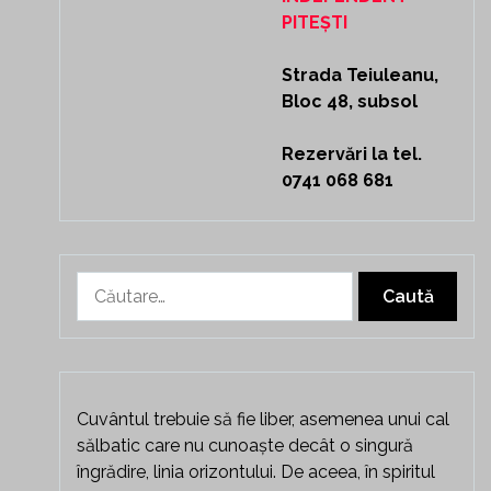
PITEȘTI
Strada Teiuleanu,
Bloc 48, subsol
Rezervări la tel.
0741 068 681
Caută
după:
Cuvântul trebuie să fie liber, asemenea unui cal
sălbatic care nu cunoaște decât o singură
îngrădire, linia orizontului. De aceea, în spiritul