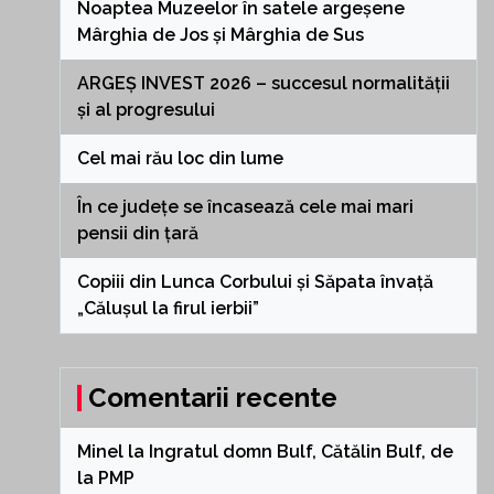
Noaptea Muzeelor în satele argeșene
Mârghia de Jos și Mârghia de Sus
ARGEȘ INVEST 2026 – succesul normalității
și al progresului
Cel mai rău loc din lume
În ce județe se încasează cele mai mari
pensii din țară
Copiii din Lunca Corbului și Săpata învață
„Călușul la firul ierbii”
Comentarii recente
Minel
la
Ingratul domn Bulf, Cătălin Bulf, de
la PMP