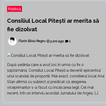
Politică
Consiliul Local Pitești ar merita să
fie dizolvat
Florin Silviu Negru
5 ani ago
1
După ședința care a avut loc în urmă cu fix o
săptămână, Consiliul Local Pitești a devenit epicentrul
unui scandal de proporții. Mai exact, consilierul local Ana
Stan afirmă cu subiect și predicat că alegerea
viceprimarilor s-a făcut cu încălcarea legii. Cel mai
recent, într-un interviu acordat Jurnalului de Argeș. […]