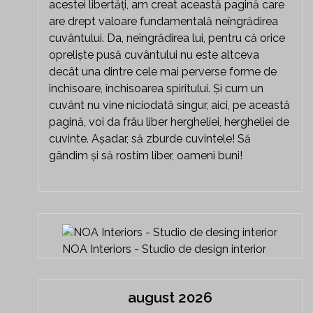
acestei libertăți, am creat această pagină care
are drept valoare fundamentală neîngrădirea
cuvântului. Da, neîngrădirea lui, pentru că orice
opreliște pusă cuvântului nu este altceva
decât una dintre cele mai perverse forme de
închisoare, închisoarea spiritului. Și cum un
cuvânt nu vine niciodată singur, aici, pe această
pagină, voi da frâu liber hergheliei, hergheliei de
cuvinte. Așadar, să zburde cuvintele! Să
gândim și să rostim liber, oameni buni!
NOA Interiors - Studio de design interior
august 2026