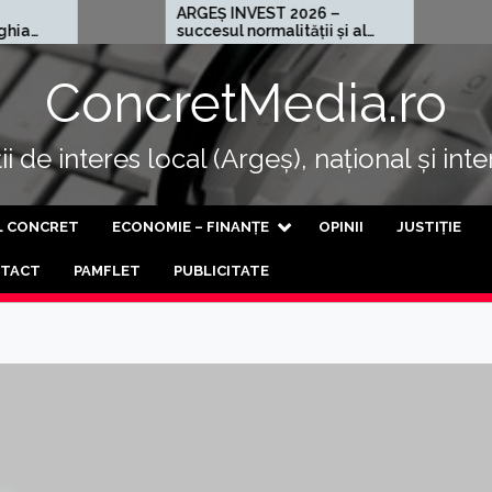
ARGEȘ INVEST 2026 –
Cel mai ră
succesul normalității și al
progresului
ConcretMedia.ro
i de interes local (Argeș), național și int
L CONCRET
ECONOMIE – FINANȚE
OPINII
JUSTIȚIE
TACT
PAMFLET
PUBLICITATE