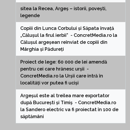
sitea
la
Recea, Argeș – istorii, povești,
legende
Copiii din Lunca Corbului și Săpata învață
„Călușul la firul ierbii” - ConcretMedia.ro
la
Călușul argeșean reînviat de copiii din
Mârghia și Pădureți
Proiect de lege: 60 000 de lei amendă
pentru cei care hrănesc urșii -
ConcretMedia.ro
la
Urșii care intră în
localități vor putea fi uciși
Argeșul este al treilea mare exportator
după București și Timiș - ConcretMedia.ro
la
Sandero electric va fi proiectat în 100 de
săptămâni