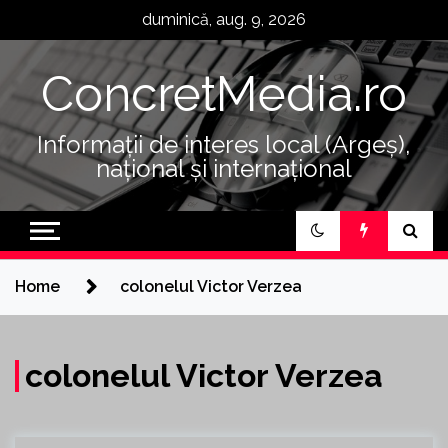
Skip
duminică, aug. 9, 2026
to
content
ConcretMedia.ro
Informații de interes local (Argeș),
național și internațional
Home
colonelul Victor Verzea
colonelul Victor Verzea