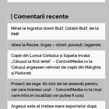
Comentarii recente
Minel
la
Ingratul domn Bulf, Cătălin Bulf, de la
PMP
sitea
la
Recea, Argeș – istorii, povești, legende
Copiii din Lunca Corbului și Săpata învață
„Călușul la firul ierbii” - ConcretMedia.ro
la
Călușul argeșean reînviat de copiii din Mârghia
și Pădureți
Proiect de lege: 60 000 de lei amendă pentru
cei care hrănesc urșii - ConcretMedia.ro
la
Urșii
care intră în localități vor putea fi uciși
Argeșul este al treilea mare exportator după