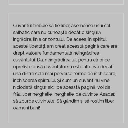
Cuvântul trebuie să fie liber, asemenea unui cal
sălbatic care nu cunoaște decât o singură
îngrădire, linia orizontului. De aceea, în spiritul
acestei libertăți, am creat această pagină care are
drept valoare fundamentală neîngrădirea
cuvântului. Da, neîngrădirea lui, pentru că orice
opreliște pusă cuvântului nu este altceva decât
una dintre cele mai perverse forme de închisoare,
închisoarea spiritului. Și cum un cuvânt nu vine
niciodată singur, aici, pe această pagină, voi da
frâu liber hergheliei, hergheliei de cuvinte. Așadar,
să zburde cuvintele! Să gândim și să rostim liber,
oameni buni!