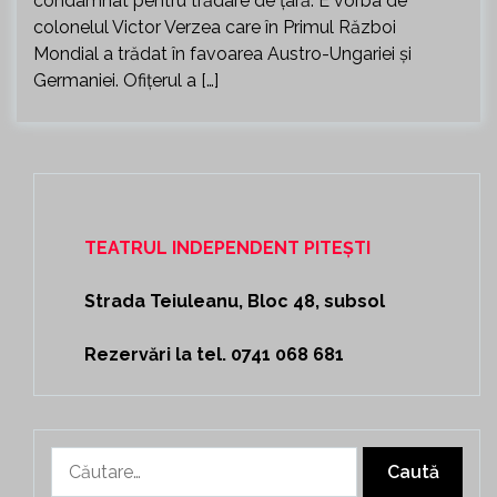
condamnat pentru trădare de țară. E vorba de
colonelul Victor Verzea care în Primul Război
Mondial a trădat în favoarea Austro-Ungariei și
Germaniei. Ofițerul a […]
TEATRUL INDEPENDENT PITEȘTI
Strada Teiuleanu, Bloc 48, subsol
Rezervări la tel. 0741 068 681
Caută
după: