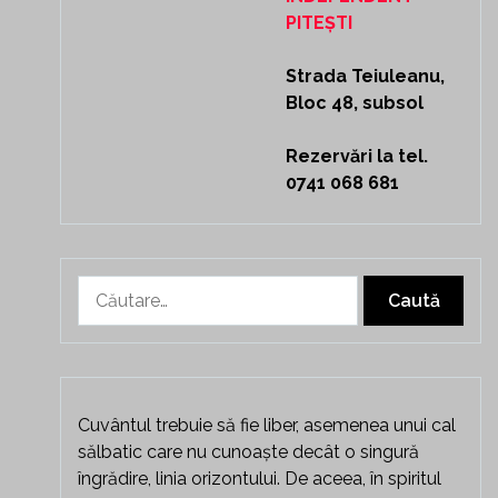
PITEȘTI
Strada Teiuleanu,
Bloc 48, subsol
Rezervări la tel.
0741 068 681
Caută
după:
Cuvântul trebuie să fie liber, asemenea unui cal
sălbatic care nu cunoaște decât o singură
îngrădire, linia orizontului. De aceea, în spiritul