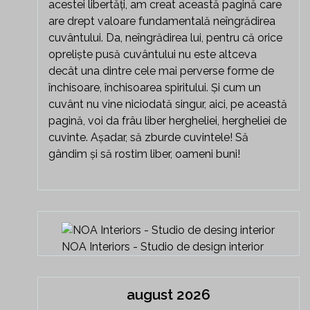
acestei libertăți, am creat această pagină care
are drept valoare fundamentală neîngrădirea
cuvântului. Da, neîngrădirea lui, pentru că orice
opreliște pusă cuvântului nu este altceva
decât una dintre cele mai perverse forme de
închisoare, închisoarea spiritului. Și cum un
cuvânt nu vine niciodată singur, aici, pe această
pagină, voi da frâu liber hergheliei, hergheliei de
cuvinte. Așadar, să zburde cuvintele! Să
gândim și să rostim liber, oameni buni!
NOA Interiors - Studio de design interior
august 2026