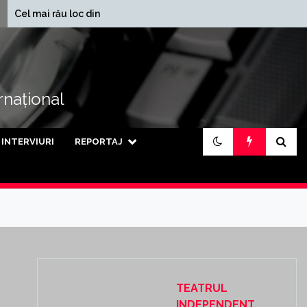
În ce județe se
u loc din lume
încasează cele mai mari
pensii din țară
ernațional
INTERVIURI
REPORTAJ
TEATRUL
INDEPENDENT