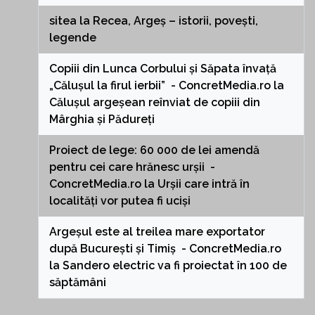
sitea
la
Recea, Argeș – istorii, povești,
legende
Copiii din Lunca Corbului și Săpata învață
„Călușul la firul ierbii” - ConcretMedia.ro
la
Călușul argeșean reînviat de copiii din
Mârghia și Pădureți
Proiect de lege: 60 000 de lei amendă
pentru cei care hrănesc urșii -
ConcretMedia.ro
la
Urșii care intră în
localități vor putea fi uciși
Argeșul este al treilea mare exportator
după București și Timiș - ConcretMedia.ro
la
Sandero electric va fi proiectat în 100 de
săptămâni