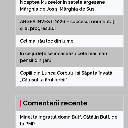
Noaptea Muzeelor în satele argeșene
Mârghia de Jos și Mârghia de Sus
ARGEȘ INVEST 2026 – succesul normalității
și al progresului
Cel mai rău loc din lume
În ce județe se încasează cele mai mari
pensii din țară
Copiii din Lunca Corbului și Săpata învață
„Călușul la firul ierbii”
Comentarii recente
Minel
la
Ingratul domn Bulf, Cătălin Bulf, de
la PMP