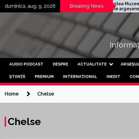
Skip
nia germană
Noaptea Muzeelor în
duminică, aug. 9, 2026
Breaking News
r și-a deschis a
satele argeșene
to
fabrică din Curtea
Mârghia de Jos și
content
geș
Mârghia de Sus
Informați
AUDIO PODCAST
DESPRE
ACTUALITATE
ARGEȘU
ȘTIINȚĂ
PREMIUM
INTERNAȚIONAL
INEDIT
CON
Home
Chelse
Chelse