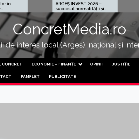
ARGEȘ INVEST 2026 –
Cel mai ră
succesul normalității și
al progresului
ConcretMedia.ro
i de interes local (Argeș), național și int
L CONCRET
ECONOMIE – FINANȚE
OPINII
JUSTIȚIE
TACT
PAMFLET
PUBLICITATE