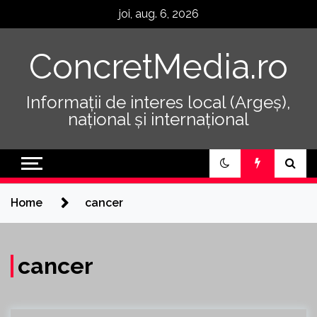
Skip
joi, aug. 6, 2026
to
content
ConcretMedia.ro
Informații de interes local (Argeș),
național și internațional
Home
cancer
cancer