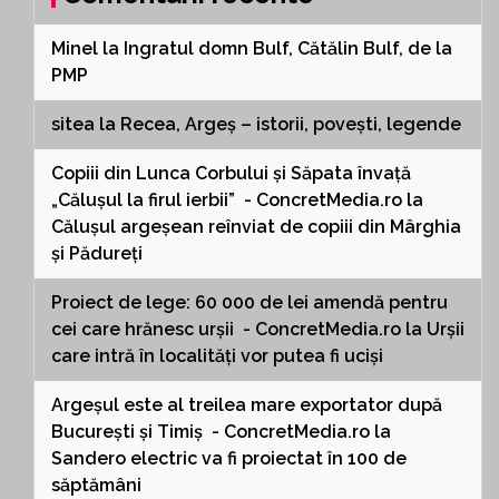
Minel
la
Ingratul domn Bulf, Cătălin Bulf, de la
PMP
sitea
la
Recea, Argeș – istorii, povești, legende
Copiii din Lunca Corbului și Săpata învață
„Călușul la firul ierbii” - ConcretMedia.ro
la
Călușul argeșean reînviat de copiii din Mârghia
și Pădureți
Proiect de lege: 60 000 de lei amendă pentru
cei care hrănesc urșii - ConcretMedia.ro
la
Urșii
care intră în localități vor putea fi uciși
Argeșul este al treilea mare exportator după
București și Timiș - ConcretMedia.ro
la
Sandero electric va fi proiectat în 100 de
săptămâni