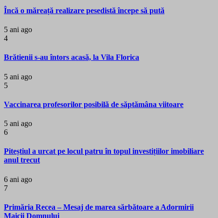
Încă o măreață realizare pesedistă începe să pută
5 ani ago
4
Brătienii s-au întors acasă, la Vila Florica
5 ani ago
5
Vaccinarea profesorilor posibilă de săptămâna viitoare
5 ani ago
6
Piteștiul a urcat pe locul patru în topul investițiilor imobiliare
anul trecut
6 ani ago
7
Primăria Recea – Mesaj de marea sărbătoare a Adormirii
Maicii Domnului