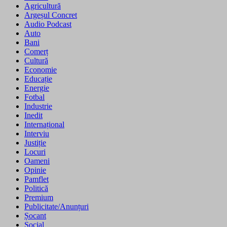
Agricultură
Argeșul Concret
Audio Podcast
Auto
Bani
Comerț
Cultură
Economie
Educație
Energie
Fotbal
Industrie
Inedit
Internațional
Interviu
Justiție
Locuri
Oameni
Opinie
Pamflet
Politică
Premium
Publicitate/Anunțuri
Șocant
Social