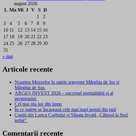
august 2026
L
Ma
Mi
J
V
S
D
1
2
3
4
5
6
7
8
9
10
11
12
13
14
15
16
17
18
19
20
21
22
23
24
25
26
27
28
29
30
31
« mai
Articole recente
Noaptea Muzeelor în satele argeșene Mârghia de Jos și
Mârghia de Sus
ARGEȘ INVEST 2026 – succesul normalității și al
progresului
Cel mai rău loc din lume
În ce județe se încasează cele mai mari pensii din țară
Copiii din Lunca Corbului și Săpata învață „Călușul la firul
ierbii”
Comentarii recente