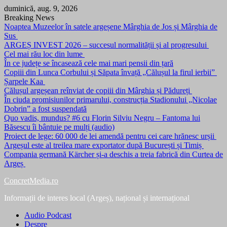
Skip
duminică, aug. 9, 2026
to
Breaking News
content
Noaptea Muzeelor în satele argeșene Mârghia de Jos și Mârghia de
Sus
ARGEȘ INVEST 2026 – succesul normalității și al progresului
Cel mai rău loc din lume
În ce județe se încasează cele mai mari pensii din țară
Copiii din Lunca Corbului și Săpata învață „Călușul la firul ierbii”
Șarpele Kaa
Călușul argeșean reînviat de copiii din Mârghia și Pădureți
În ciuda promisiunilor primarului, construcția Stadionului „Nicolae
Dobrin” a fost suspendată
Quo vadis, mundus? #6 cu Florin Silviu Negru – Fantoma lui
Băsescu îi bântuie pe mulți (audio)
Proiect de lege: 60 000 de lei amendă pentru cei care hrănesc urșii
Argeșul este al treilea mare exportator după București și Timiș
Compania germană Kärcher și-a deschis a treia fabrică din Curtea de
Argeș
ConcretMedia.ro
Informații de interes local (Argeș), național și internațional
Audio Podcast
Despre