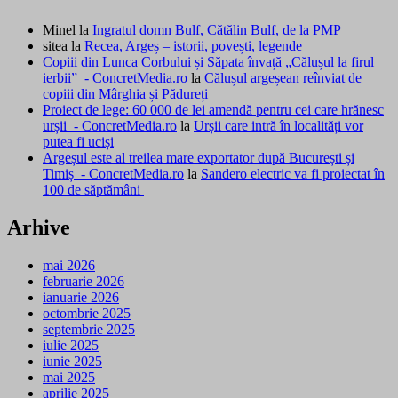
Minel
la
Ingratul domn Bulf, Cătălin Bulf, de la PMP
sitea
la
Recea, Argeș – istorii, povești, legende
Copiii din Lunca Corbului și Săpata învață „Călușul la firul
ierbii” - ConcretMedia.ro
la
Călușul argeșean reînviat de
copiii din Mârghia și Pădureți
Proiect de lege: 60 000 de lei amendă pentru cei care hrănesc
urșii - ConcretMedia.ro
la
Urșii care intră în localități vor
putea fi uciși
Argeșul este al treilea mare exportator după București și
Timiș - ConcretMedia.ro
la
Sandero electric va fi proiectat în
100 de săptămâni
Arhive
mai 2026
februarie 2026
ianuarie 2026
octombrie 2025
septembrie 2025
iulie 2025
iunie 2025
mai 2025
aprilie 2025