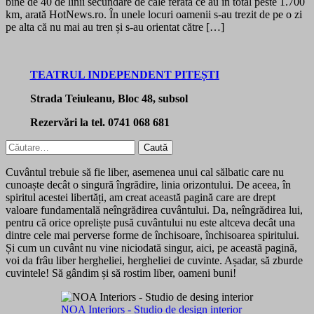
bine de 40 de linii secundare de cale ferată ce au în total peste 1.700
km, arată HotNews.ro. În unele locuri oamenii s-au trezit de pe o zi
pe alta că nu mai au tren și s-au orientat către […]
TEATRUL INDEPENDENT PITEȘTI
Strada Teiuleanu, Bloc 48, subsol
Rezervări la tel. 0741 068 681
Caută
după:
Cuvântul trebuie să fie liber, asemenea unui cal sălbatic care nu
cunoaște decât o singură îngrădire, linia orizontului. De aceea, în
spiritul acestei libertăți, am creat această pagină care are drept
valoare fundamentală neîngrădirea cuvântului. Da, neîngrădirea lui,
pentru că orice opreliște pusă cuvântului nu este altceva decât una
dintre cele mai perverse forme de închisoare, închisoarea spiritului.
Și cum un cuvânt nu vine niciodată singur, aici, pe această pagină,
voi da frâu liber hergheliei, hergheliei de cuvinte. Așadar, să zburde
cuvintele! Să gândim și să rostim liber, oameni buni!
NOA Interiors - Studio de design interior