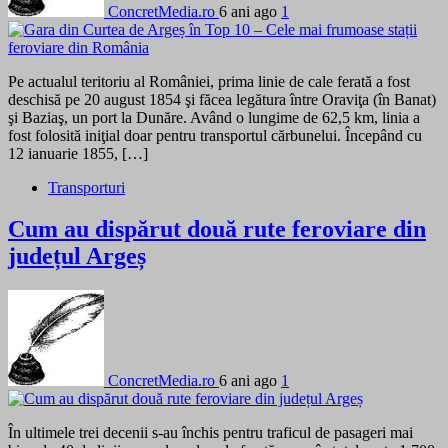
ConcretMedia.ro
6 ani ago
1
Pe actualul teritoriu al României, prima linie de cale ferată a fost
deschisă pe 20 august 1854 şi făcea legătura între Oraviţa (în Banat)
şi Baziaş, un port la Dunăre. Având o lungime de 62,5 km, linia a
fost folosită iniţial doar pentru transportul cărbunelui. Începând cu
12 ianuarie 1855, […]
Transporturi
Cum au dispărut două rute feroviare din
județul Argeș
ConcretMedia.ro
6 ani ago
1
În ultimele trei decenii s-au închis pentru traficul de pasageri mai