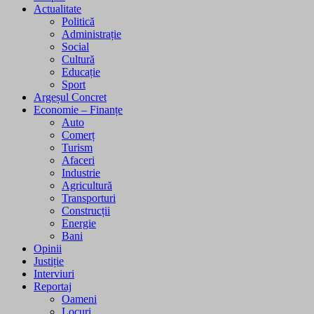
Actualitate
Politică
Administrație
Social
Cultură
Educație
Sport
Argeșul Concret
Economie – Finanțe
Auto
Comerț
Turism
Afaceri
Industrie
Agricultură
Transporturi
Construcții
Energie
Bani
Opinii
Justiție
Interviuri
Reportaj
Oameni
Locuri