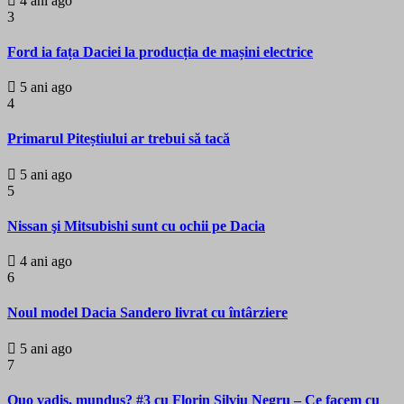
4 ani ago
3
Ford ia fața Daciei la producția de mașini electrice
5 ani ago
4
Primarul Piteștiului ar trebui să tacă
5 ani ago
5
Nissan şi Mitsubishi sunt cu ochii pe Dacia
4 ani ago
6
Noul model Dacia Sandero livrat cu întârziere
5 ani ago
7
Quo vadis, mundus? #3 cu Florin Silviu Negru – Ce facem cu