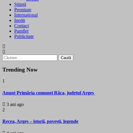
Știință
Premium
Internațional
Inedit
Contact
Pamflet
Publicitate
Caută
după:
Trending Now
1
Anunț Primăria comunei Râca, județul Argeș
3 ani ago
2
Recea, Argeș – istorii, povești, legende