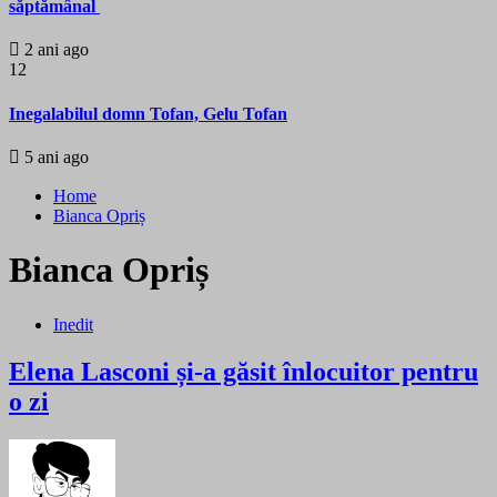
săptămânal
2 ani ago
12
Inegalabilul domn Tofan, Gelu Tofan
5 ani ago
Home
Bianca Opriș
Bianca Opriș
Inedit
Elena Lasconi și-a găsit înlocuitor pentru
o zi