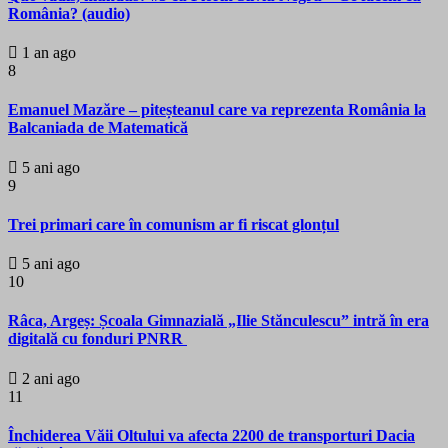
România? (audio)
1 an ago
8
Emanuel Mazăre – piteșteanul care va reprezenta România la
Balcaniada de Matematică
5 ani ago
9
Trei primari care în comunism ar fi riscat glonțul
5 ani ago
10
Râca, Argeș: Școala Gimnazială „Ilie Stănculescu” intră în era
digitală cu fonduri PNRR
2 ani ago
11
Închiderea Văii Oltului va afecta 2200 de transporturi Dacia