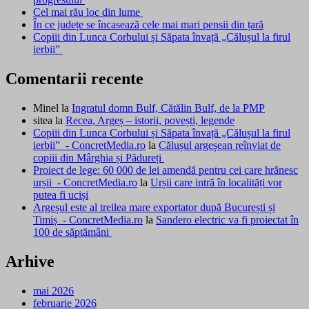
Cel mai rău loc din lume
În ce județe se încasează cele mai mari pensii din țară
Copiii din Lunca Corbului și Săpata învață „Călușul la firul
ierbii”
Comentarii recente
Minel
la
Ingratul domn Bulf, Cătălin Bulf, de la PMP
sitea
la
Recea, Argeș – istorii, povești, legende
Copiii din Lunca Corbului și Săpata învață „Călușul la firul
ierbii” - ConcretMedia.ro
la
Călușul argeșean reînviat de
copiii din Mârghia și Pădureți
Proiect de lege: 60 000 de lei amendă pentru cei care hrănesc
urșii - ConcretMedia.ro
la
Urșii care intră în localități vor
putea fi uciși
Argeșul este al treilea mare exportator după București și
Timiș - ConcretMedia.ro
la
Sandero electric va fi proiectat în
100 de săptămâni
Arhive
mai 2026
februarie 2026