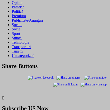
Opinie
Pamflet
Politică
Premium
Publicitate/Anunțuri
Șocant
Social
Sport
Știință
Tehnologie
Transporturi
Turism
Uncategorized
Share Buttons
Subscribe US Now