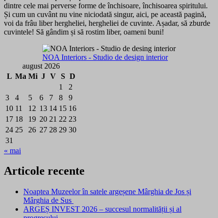
dintre cele mai perverse forme de închisoare, închisoarea spiritului.
Și cum un cuvânt nu vine niciodată singur, aici, pe această pagină,
voi da frâu liber hergheliei, hergheliei de cuvinte. Așadar, să zburde
cuvintele! Să gândim și să rostim liber, oameni buni!
NOA Interiors - Studio de design interior
august 2026
L
Ma
Mi
J
V
S
D
1
2
3
4
5
6
7
8
9
10
11
12
13
14
15
16
17
18
19
20
21
22
23
24
25
26
27
28
29
30
31
« mai
Articole recente
Noaptea Muzeelor în satele argeșene Mârghia de Jos și
Mârghia de Sus
ARGEȘ INVEST 2026 – succesul normalității și al
progresului