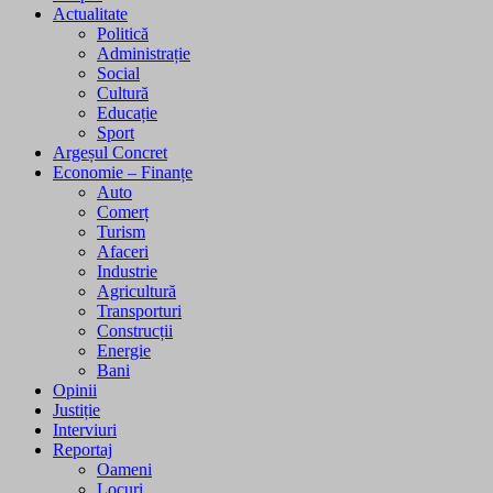
Actualitate
Politică
Administrație
Social
Cultură
Educație
Sport
Argeșul Concret
Economie – Finanțe
Auto
Comerț
Turism
Afaceri
Industrie
Agricultură
Transporturi
Construcții
Energie
Bani
Opinii
Justiție
Interviuri
Reportaj
Oameni
Locuri