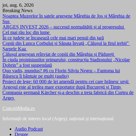
Skip
joi, aug. 6, 2026
to
Breaking News
content
Noaptea Muzeelor în satele argeșene Mârghia de Jos și Mârghia de
Sus
ARGEȘ INVEST 2026 – succesul normalității și al progresului
Cel mai rău loc din lume
În ce județe se încasează cele mai mari pensii din țară
Copiii din Lunca Corbului și Săpata învață „Călușul la firul ierbii”
Șarpele Kaa
Călușul argeșean reînviat de copiii din Mârghia și Pădureți
În ciuda promisiunilor primarului, construcția Stadionului „Nicolae
Dobrin” a fost suspendată
Quo vadis, mundus? #6 cu Florin Silviu Negru – Fantoma lui
Băsescu îi bântuie pe mulți (audio)
Proiect de lege: 60 000 de lei amendă pentru cei care hrănesc urșii
Argeșul este al treilea mare exportator după București și Timiș
Compania germană Kärcher și-a deschis a treia fabrică din Curtea de
Argeș
ConcretMedia.ro
Informații de interes local (Argeș), național și internațional
Audio Podcast
Despre