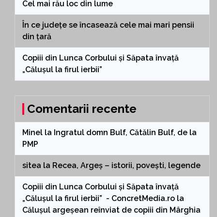
Cel mai rău loc din lume
În ce județe se încasează cele mai mari pensii
din țară
Copiii din Lunca Corbului și Săpata învață
„Călușul la firul ierbii”
Comentarii recente
Minel
la
Ingratul domn Bulf, Cătălin Bulf, de la
PMP
sitea
la
Recea, Argeș – istorii, povești, legende
Copiii din Lunca Corbului și Săpata învață
„Călușul la firul ierbii” - ConcretMedia.ro
la
Călușul argeșean reînviat de copiii din Mârghia