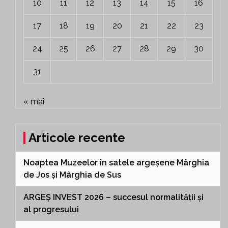
10
11
12
13
14
15
16
17
18
19
20
21
22
23
24
25
26
27
28
29
30
31
« mai
Articole recente
Noaptea Muzeelor în satele argeșene Mârghia
de Jos și Mârghia de Sus
ARGEȘ INVEST 2026 – succesul normalității și
al progresului