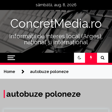
Skip
sâmbătă, aug. 8, 2026
to
content
ConcretMedia.ro
Informații de interes local (Argeș),
național și internațional
Home
autobuze poloneze
autobuze poloneze