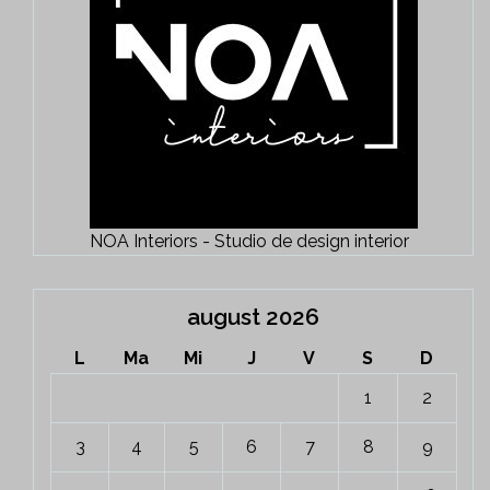
NOA Interiors - Studio de design interior
august 2026
L
Ma
Mi
J
V
S
D
1
2
3
4
5
6
7
8
9