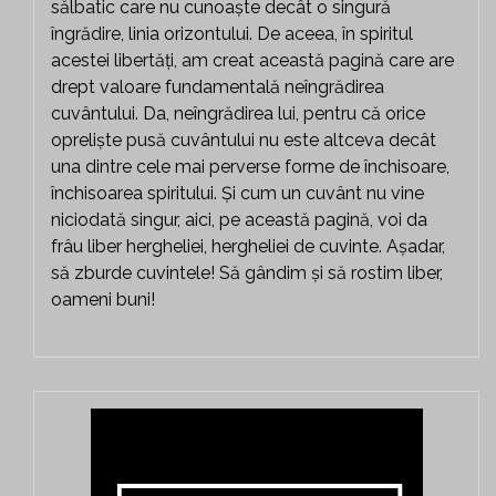
sălbatic care nu cunoaște decât o singură
îngrădire, linia orizontului. De aceea, în spiritul
acestei libertăți, am creat această pagină care are
drept valoare fundamentală neîngrădirea
cuvântului. Da, neîngrădirea lui, pentru că orice
opreliște pusă cuvântului nu este altceva decât
una dintre cele mai perverse forme de închisoare,
închisoarea spiritului. Și cum un cuvânt nu vine
niciodată singur, aici, pe această pagină, voi da
frâu liber hergheliei, hergheliei de cuvinte. Așadar,
să zburde cuvintele! Să gândim și să rostim liber,
oameni buni!