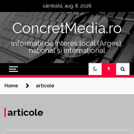
Skip
sâmbătă, aug. 8, 2026
to
content
ConcretMedia.ro
Informații de interes local (Argeș),
național și internațional
Home
articole
articole