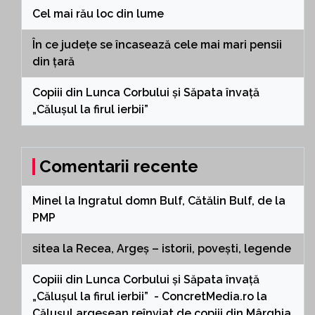
Cel mai rău loc din lume
În ce județe se încasează cele mai mari pensii
din țară
Copiii din Lunca Corbului și Săpata învață
„Călușul la firul ierbii”
Comentarii recente
Minel
la
Ingratul domn Bulf, Cătălin Bulf, de la
PMP
sitea
la
Recea, Argeș – istorii, povești, legende
Copiii din Lunca Corbului și Săpata învață
„Călușul la firul ierbii” - ConcretMedia.ro
la
Călușul argeșean reînviat de copiii din Mârghia