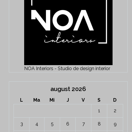
NOA Interiors - Studio de design interior
august 2026
L
Ma
Mi
J
V
S
D
1
2
3
4
5
6
7
8
9