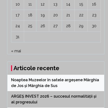
10
11
12
13
14
15
16
17
18
19
20
21
22
23
24
25
26
27
28
29
30
31
« mai
Articole recente
Noaptea Muzeelor în satele argeșene Mârghia
de Jos și Mârghia de Sus
ARGEȘ INVEST 2026 – succesul normalității și
al progresului