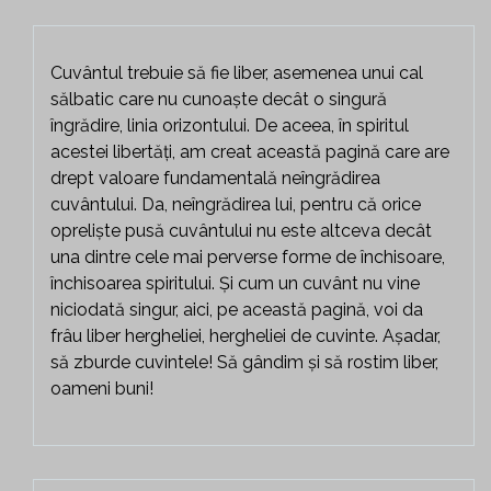
Cuvântul trebuie să fie liber, asemenea unui cal
sălbatic care nu cunoaște decât o singură
îngrădire, linia orizontului. De aceea, în spiritul
acestei libertăți, am creat această pagină care are
drept valoare fundamentală neîngrădirea
cuvântului. Da, neîngrădirea lui, pentru că orice
opreliște pusă cuvântului nu este altceva decât
una dintre cele mai perverse forme de închisoare,
închisoarea spiritului. Și cum un cuvânt nu vine
niciodată singur, aici, pe această pagină, voi da
frâu liber hergheliei, hergheliei de cuvinte. Așadar,
să zburde cuvintele! Să gândim și să rostim liber,
oameni buni!