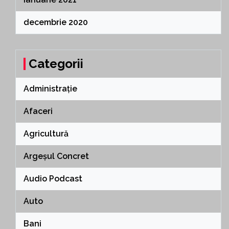
decembrie 2020
Categorii
Administrație
Afaceri
Agricultură
Argeșul Concret
Audio Podcast
Auto
Bani