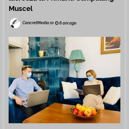
Muscel
ConcretMedia.ro
6 ani ago