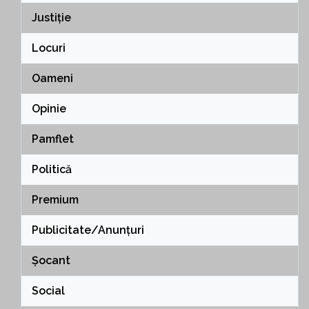
Justiție
Locuri
Oameni
Opinie
Pamflet
Politică
Premium
Publicitate/Anunțuri
Șocant
Social