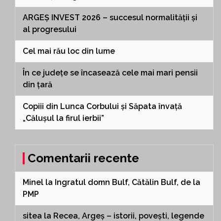
ARGEȘ INVEST 2026 – succesul normalității și
al progresului
Cel mai rău loc din lume
În ce județe se încasează cele mai mari pensii
din țară
Copiii din Lunca Corbului și Săpata învață
„Călușul la firul ierbii”
Comentarii recente
Minel
la
Ingratul domn Bulf, Cătălin Bulf, de la
PMP
sitea
la
Recea, Argeș – istorii, povești, legende