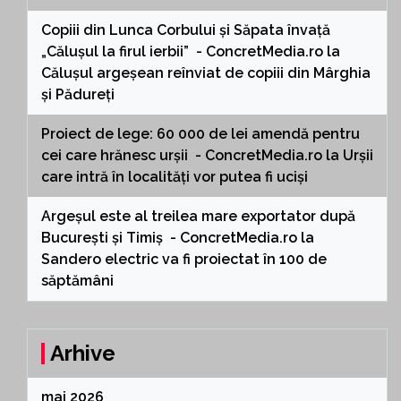
Copiii din Lunca Corbului și Săpata învață
„Călușul la firul ierbii” - ConcretMedia.ro
la
Călușul argeșean reînviat de copiii din Mârghia
și Pădureți
Proiect de lege: 60 000 de lei amendă pentru
cei care hrănesc urșii - ConcretMedia.ro
la
Urșii
care intră în localități vor putea fi uciși
Argeșul este al treilea mare exportator după
București și Timiș - ConcretMedia.ro
la
Sandero electric va fi proiectat în 100 de
săptămâni
Arhive
mai 2026