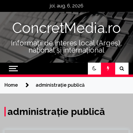
Skip
joi, aug. 6, 2026
to
content
ConcretMedia.ro
Informații de interes local (Argeș),
național și internațional
Home
administrație publică
administrație publică