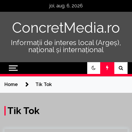
Skip
joi, aug. 6, 2026
to
content
ConcretMedia.ro
Informații de interes local (Argeș),
național și internațional
Home
Tik Tok
Tik Tok