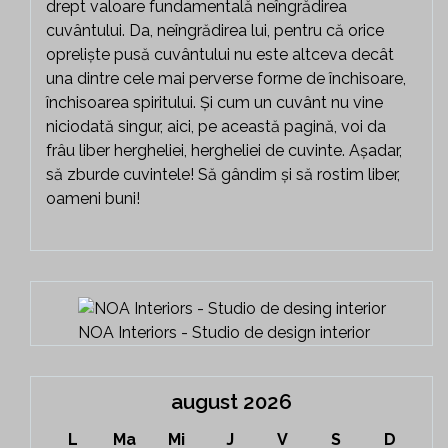
drept valoare fundamentală neîngrădirea
cuvântului. Da, neîngrădirea lui, pentru că orice
opreliște pusă cuvântului nu este altceva decât
una dintre cele mai perverse forme de închisoare,
închisoarea spiritului. Și cum un cuvânt nu vine
niciodată singur, aici, pe această pagină, voi da
frâu liber hergheliei, hergheliei de cuvinte. Așadar,
să zburde cuvintele! Să gândim și să rostim liber,
oameni buni!
NOA Interiors - Studio de design interior
august 2026
L
Ma
Mi
J
V
S
D