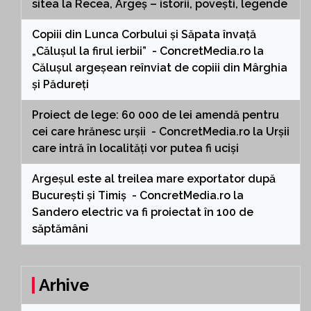
sitea
la
Recea, Argeș – istorii, povești, legende
Copiii din Lunca Corbului și Săpata învață
„Călușul la firul ierbii” - ConcretMedia.ro
la
Călușul argeșean reînviat de copiii din Mârghia
și Pădureți
Proiect de lege: 60 000 de lei amendă pentru
cei care hrănesc urșii - ConcretMedia.ro
la
Urșii
care intră în localități vor putea fi uciși
Argeșul este al treilea mare exportator după
București și Timiș - ConcretMedia.ro
la
Sandero electric va fi proiectat în 100 de
săptămâni
Arhive