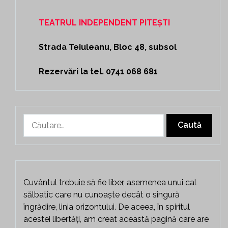
TEATRUL INDEPENDENT PITEȘTI
Strada Teiuleanu, Bloc 48, subsol
Rezervări la tel. 0741 068 681
Caută
după:
Cuvântul trebuie să fie liber, asemenea unui cal
sălbatic care nu cunoaște decât o singură
îngrădire, linia orizontului. De aceea, în spiritul
acestei libertăți, am creat această pagină care are