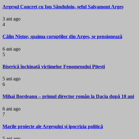
Argeșul Concret cu Ion Sănduloiu, șeful Salvamont Argeș
3 ani ago
4
Călin Nistor, spaima corupților din Argeș, se pensionează
6 ani ago
5
Biserică închinată victimelor Fenomenului Pitești
5 ani ago
6
Mihai Bordeanu – primul director român la Dacia după 18 ani
6 ani ago
7
Marile proiecte ale Argeșului și ipocrizia politică
5 ani ago