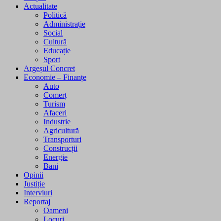
Actualitate
Politică
Administrație
Social
Cultură
Educație
Sport
Argeșul Concret
Economie – Finanțe
Auto
Comerț
Turism
Afaceri
Industrie
Agricultură
Transporturi
Construcții
Energie
Bani
Opinii
Justiție
Interviuri
Reportaj
Oameni
Locuri