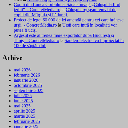
Copiii din Lunca Corbului și Săpata învață „Călușul la firul
ierbii” - ConcretMedia.ro
la
Călușul argeșean reînviat de
copiii din Mârghia și Pădureți
Proiect de lege: 60 000 de lei amendă pentru cei care hrănesc
urșii - ConcretMedia.ro
la
Urșii care intră în localități vor
putea fi uciși
Argeșul este al treilea mare exportator după București și
Timiș - ConcretMedia.ro
la
Sandero electric va fi proiectat în
100 de săptămâni
Arhive
mai 2026
februarie 2026
ianuarie 2026
octombrie 2025
septembrie 2025
iulie 2025
iunie 2025
mai 2025
aprilie 2025
martie 2025
februarie 2025
ianuarie 2025