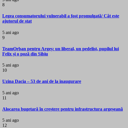
8
Legea consumatorului vulnerabil a fost promulgată/ Cât este
ajutorul de stat
5 ani ago
9
TeamOrban pentru Argeș: un liberal, un pedelist, pupilul lui
Felix și o poză din Sibiu
5 ani ago
10
Uzina Dacia – 53 de ani de la inaugurare
5 ani ago
11
Alocarea bugetară în creștere pentru infrastructura argeșeană
5 ani ago
12