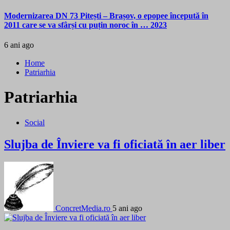
Modernizarea DN 73 Pitești – Brașov, o epopee începută în
2011 care se va sfârși cu puțin noroc în … 2023
6 ani ago
Home
Patriarhia
Patriarhia
Social
Slujba de Înviere va fi oficiată în aer liber
ConcretMedia.ro
5 ani ago