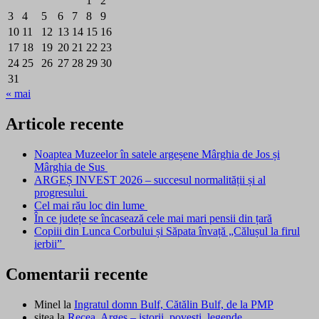
1
2
3
4
5
6
7
8
9
10
11
12
13
14
15
16
17
18
19
20
21
22
23
24
25
26
27
28
29
30
31
« mai
Articole recente
Noaptea Muzeelor în satele argeșene Mârghia de Jos și
Mârghia de Sus
ARGEȘ INVEST 2026 – succesul normalității și al
progresului
Cel mai rău loc din lume
În ce județe se încasează cele mai mari pensii din țară
Copiii din Lunca Corbului și Săpata învață „Călușul la firul
ierbii”
Comentarii recente
Minel
la
Ingratul domn Bulf, Cătălin Bulf, de la PMP
sitea
la
Recea, Argeș – istorii, povești, legende