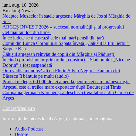
Skip
luni, aug. 10, 2026
to
Breaking News
content
Noaptea Muzeelor în satele argeșene Mârghia de Jos și Mârghia de
Sus
ARGEȘ INVEST 2026 – succesul normalității și al progresului
Cel mai rău loc din lume
În ce județe se încasează cele mai mari pensii din țară
Copiii din Lunca Corbului și Săpata învață „Călușul la firul ierbii”
Șarpele Kaa
Călușul argeșean reînviat de copiii din Mârghia și Pădureți
În ciuda promisiunilor primarului, construcția Stadionului „Nicolae
Dobrin” a fost suspendată
Quo vadis, mundus? #6 cu Florin Silviu Negru – Fantoma lui
Băsescu îi bântuie pe mulți (audio)
Proiect de lege: 60 000 de lei amendă pentru cei care hrănesc urșii
Argeșul este al treilea mare exportator după București și Timiș
Compania germană Kärcher și-a deschis a treia fabrică din Curtea de
Argeș
ConcretMedia.ro
Informații de interes local (Argeș), național și internațional
Audio Podcast
Despre