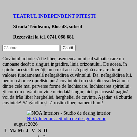
TEATRUL INDEPENDENT PITEȘTI
Strada Teiuleanu, Bloc 48, subsol
Rezervări la tel. 0741 068 681
Caută
după:
Cuvântul trebuie să fie liber, asemenea unui cal sălbatic care nu
cunoaște decât o singură îngrădire, linia orizontului. De aceea, în
spiritul acestei libertăți, am creat această pagină care are drept
valoare fundamentală neîngrădirea cuvântului. Da, neîngrădirea lui,
pentru că orice opreliște pusă cuvântului nu este altceva decât una
dintre cele mai perverse forme de închisoare, închisoarea spiritului.
Și cum un cuvânt nu vine niciodată singur, aici, pe această pagină,
voi da frâu liber hergheliei, hergheliei de cuvinte. Așadar, să zburde
cuvintele! Să gândim și să rostim liber, oameni buni!
NOA Interiors - Studio de design interior
august 2026
L
Ma
Mi
J
V
S
D