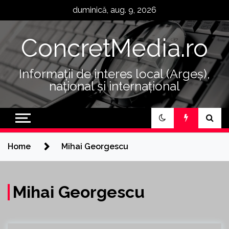
Skip
duminică, aug. 9, 2026
to
content
ConcretMedia.ro
Informații de interes local (Argeș),
național și internațional
Home
Mihai Georgescu
Mihai Georgescu