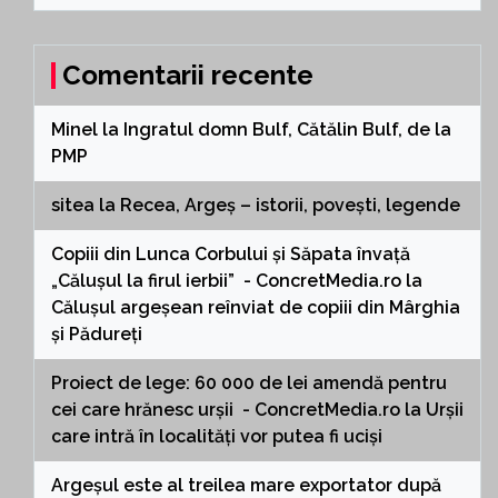
Comentarii recente
Minel
la
Ingratul domn Bulf, Cătălin Bulf, de la
PMP
sitea
la
Recea, Argeș – istorii, povești, legende
Copiii din Lunca Corbului și Săpata învață
„Călușul la firul ierbii” - ConcretMedia.ro
la
Călușul argeșean reînviat de copiii din Mârghia
și Pădureți
Proiect de lege: 60 000 de lei amendă pentru
cei care hrănesc urșii - ConcretMedia.ro
la
Urșii
care intră în localități vor putea fi uciși
Argeșul este al treilea mare exportator după