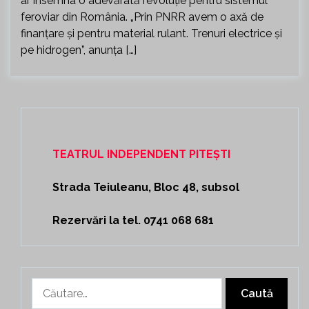
ar însemna o adevărată revoluţie pentru sistemul
feroviar din România. „Prin PNRR avem o axă de
finanţare şi pentru material rulant. Trenuri electrice şi
pe hidrogen”, anunța […]
TEATRUL INDEPENDENT PITEȘTI
Strada Teiuleanu, Bloc 48, subsol
Rezervări la tel. 0741 068 681
Caută
după: