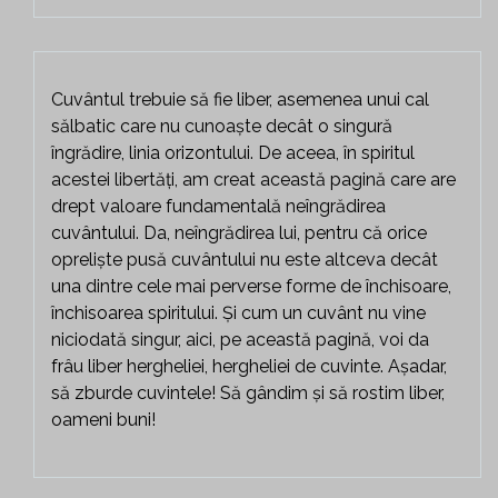
Cuvântul trebuie să fie liber, asemenea unui cal
sălbatic care nu cunoaște decât o singură
îngrădire, linia orizontului. De aceea, în spiritul
acestei libertăți, am creat această pagină care are
drept valoare fundamentală neîngrădirea
cuvântului. Da, neîngrădirea lui, pentru că orice
opreliște pusă cuvântului nu este altceva decât
una dintre cele mai perverse forme de închisoare,
închisoarea spiritului. Și cum un cuvânt nu vine
niciodată singur, aici, pe această pagină, voi da
frâu liber hergheliei, hergheliei de cuvinte. Așadar,
să zburde cuvintele! Să gândim și să rostim liber,
oameni buni!