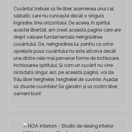
Cuvântul trebuie să fie liber, asemenea unui cal
sălbatic care nu cunoaște decât o singură
îngrădire, linia orizontului. De aceea, în spiritul
acestei libertăți, am creat această pagină care are
drept valoare fundamentală neîngrădirea
cuvântului. Da, neîngrădirea lui, pentru că orice
opreliște pusă cuvântului nu este altceva decât
una dintre cele mai perverse forme de închisoare,
închisoarea spiritului. Și cum un cuvânt nu vine
niciodată singur, aici, pe această pagină, voi da
frâu liber hergheliei, hergheliei de cuvinte. Așadar,
să zburde cuvintele! Să gândim și să rostim liber,
oameni buni!