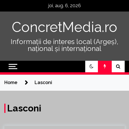
Skip
joi, aug. 6, 2026
to
content
ConcretMedia.ro
Informații de interes local (Argeș),
național și internațional
Home
Lasconi
Lasconi