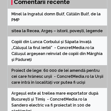
Comentarii recente
Minel
la
Ingratul domn Bulf, Cătălin Bulf, de la
PMP
sitea
la
Recea, Argeș – istorii, povești, legende
Copiii din Lunca Corbului și Săpata învață
„Călușul la firul ierbii” - ConcretMedia.ro
la
Călușul argeșean reînviat de copiii din Mârghia
și Pădureți
Proiect de lege: 60 000 de lei amendă pentru
cei care hrănesc urșii - ConcretMedia.ro
la
Urșii
care intră în localități vor putea fi uciși
Argeșul este al treilea mare exportator după
București și Timiș - ConcretMedia.ro
la
Sandero electric va fi proiectat în 100 de