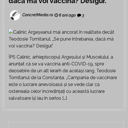
dacă mă voi vaccina? Desigur.”
ConcretMedia.ro
6 ani ago
3
ÎPS Calinic, arhiepiscopul Argeşului şi Muscelului, a
anunțat că se va vaccina anti-COVID-19, spre
deosebire de un alt ierarh de același rang, Teodosie
Tomitanul de la Constanța. „Campania de vaccinare
este o lucrare anevoioasă și se vede clar că
osteneala celor încredințați cu această lucrare
salvatoare își iau în serios […]