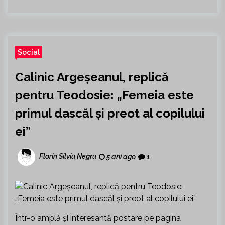
Social
Calinic Argeșeanul, replică
pentru Teodosie: „Femeia este
primul dascăl și preot al copilului
ei”
Florin Silviu Negru
5 ani ago
1
Într-o amplă și interesantă postare pe pagina