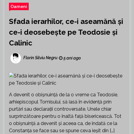
Oameni
Sfada ierarhilor, ce-i aseamănă și
ce-i deosebește pe Teodosie și
Calinic
Florin Silviu Negru
5 ani ago
A devenit o obișnuință de la o vreme ca Teodosie,
arhiepiscopul Tomisului, să iasă în evidență prin
purtări sau declarații controversate. Unele chiar
surprinzătoare pentru o înaltă față bisericească. Tot
o obișnuință a devenit și aceea ca, de îndată ce la
Constanța se face sau se spune ceva ieșit din […]