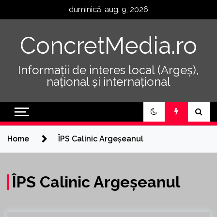
Skip
duminică, aug. 9, 2026
to
content
ConcretMedia.ro
Informații de interes local (Argeș),
național și internațional
Home
ÎPS Calinic Argeșeanul
ÎPS Calinic Argeșeanul