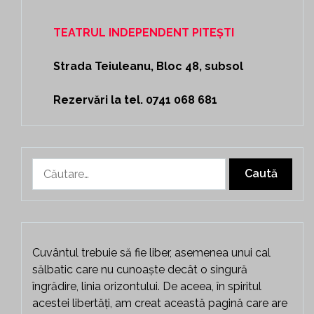
TEATRUL INDEPENDENT PITEȘTI
Strada Teiuleanu, Bloc 48, subsol
Rezervări la tel. 0741 068 681
Caută
după:
Cuvântul trebuie să fie liber, asemenea unui cal
sălbatic care nu cunoaște decât o singură
îngrădire, linia orizontului. De aceea, în spiritul
acestei libertăți, am creat această pagină care are