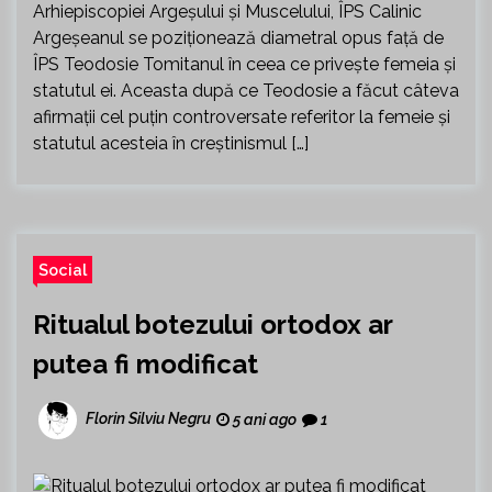
Arhiepiscopiei Argeșului și Muscelului, ÎPS Calinic
Argeșeanul se poziționează diametral opus față de
ÎPS Teodosie Tomitanul în ceea ce privește femeia și
statutul ei. Aceasta după ce Teodosie a făcut câteva
afirmații cel puțin controversate referitor la femeie și
statutul acesteia în creștinismul […]
Social
Ritualul botezului ortodox ar
putea fi modificat
Florin Silviu Negru
5 ani ago
1