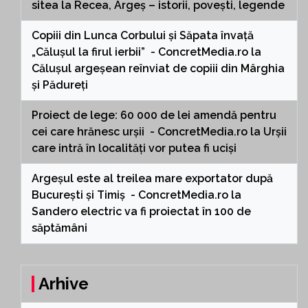
sitea
la
Recea, Argeș – istorii, povești, legende
Copiii din Lunca Corbului și Săpata învață
„Călușul la firul ierbii” - ConcretMedia.ro
la
Călușul argeșean reînviat de copiii din Mârghia
și Pădureți
Proiect de lege: 60 000 de lei amendă pentru
cei care hrănesc urșii - ConcretMedia.ro
la
Urșii
care intră în localități vor putea fi uciși
Argeșul este al treilea mare exportator după
București și Timiș - ConcretMedia.ro
la
Sandero electric va fi proiectat în 100 de
săptămâni
Arhive