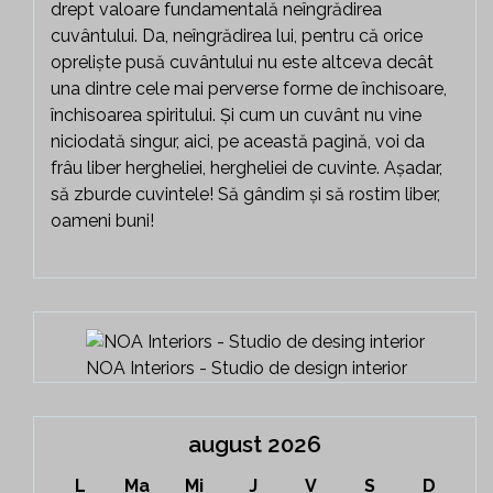
drept valoare fundamentală neîngrădirea
cuvântului. Da, neîngrădirea lui, pentru că orice
opreliște pusă cuvântului nu este altceva decât
una dintre cele mai perverse forme de închisoare,
închisoarea spiritului. Și cum un cuvânt nu vine
niciodată singur, aici, pe această pagină, voi da
frâu liber hergheliei, hergheliei de cuvinte. Așadar,
să zburde cuvintele! Să gândim și să rostim liber,
oameni buni!
NOA Interiors - Studio de design interior
august 2026
L
Ma
Mi
J
V
S
D