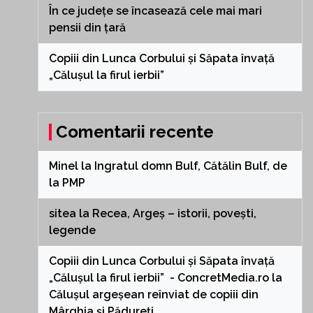
În ce județe se încasează cele mai mari
pensii din țară
Copiii din Lunca Corbului și Săpata învață
„Călușul la firul ierbii”
Comentarii recente
Minel
la
Ingratul domn Bulf, Cătălin Bulf, de
la PMP
sitea
la
Recea, Argeș – istorii, povești,
legende
Copiii din Lunca Corbului și Săpata învață
„Călușul la firul ierbii” - ConcretMedia.ro
la
Călușul argeșean reînviat de copiii din
Mârghia și Pădureți