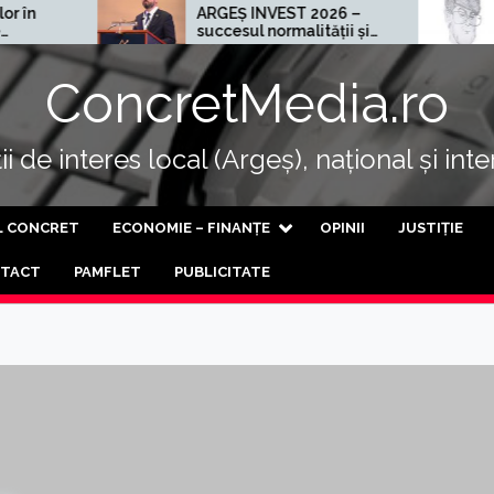
ARGEȘ INVEST 2026 –
Cel mai
succesul normalității și
al progresului
ConcretMedia.ro
i de interes local (Argeș), național și int
L CONCRET
ECONOMIE – FINANȚE
OPINII
JUSTIȚIE
TACT
PAMFLET
PUBLICITATE