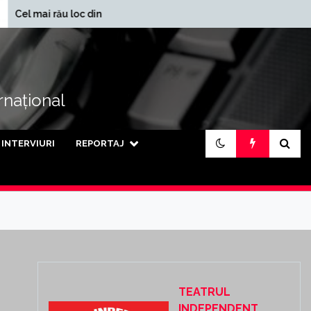
În ce județe se
 rău loc din lume
încasează cele mai mari
pensii din țară
ernațional
INTERVIURI
REPORTAJ
TEATRUL
INDEPENDENT