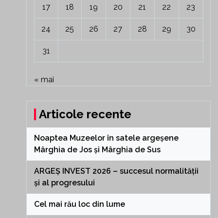
17
18
19
20
21
22
23
24
25
26
27
28
29
30
31
« mai
Articole recente
Noaptea Muzeelor în satele argeșene
Mârghia de Jos și Mârghia de Sus
ARGEȘ INVEST 2026 – succesul normalității
și al progresului
Cel mai rău loc din lume