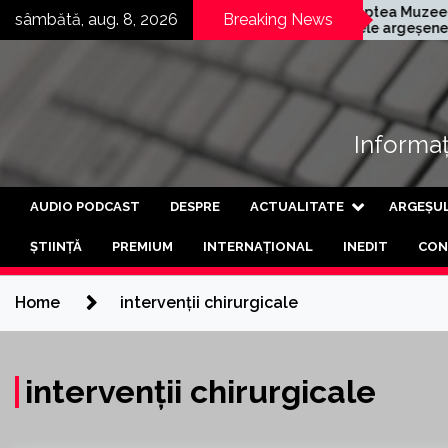
Skip
pania germană
Noaptea Muzeelor în
sâmbătă, aug. 8, 2026
Breaking News
her și-a deschis a
satele argeșene
to
a fabrică din Curtea
Mârghia de Jos și
content
Argeș
Mârghia de Sus
Informați
AUDIO PODCAST
DESPRE
ACTUALITATE
ARGEȘU
ȘTIINȚĂ
PREMIUM
INTERNAȚIONAL
INEDIT
CON
Home
intervenții chirurgicale
intervenții chirurgicale