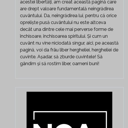
acestei libertăți, am creat această pagină care
are drept valoare fundamentală neîngrădirea
cuvântului. Da, neîngrădirea lui, pentru că orice
opreliște pusă cuvântului nu este altceva
decât una dintre cele mai perverse forme de
închisoare, închisoarea spiritului. Și cum un
cuvânt nu vine niciodată singur, aici, pe această
pagină, voi da frâu liber hergheliei, hergheliei de
cuvinte. Așadar, să zburde cuvintele! Să
gândim și să rostim liber, oameni buni!