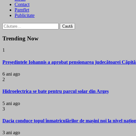
Contact
Pamflet
Publicitate
Caută
după:
Trending Now
1
Președintele Iohannis a aprobat pensionarea judecătoarei Căpită
6 ani ago
2
Hidroelectrica se bate pentru parcul solar din Argeș
5 ani ago
3
Dacia conduce topul înmatriculărilor de mașini noi la nivel națio
3 ani ago