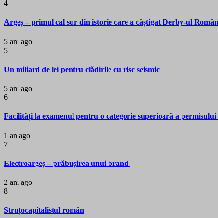
4
Argeș – primul cal sur din istorie care a câștigat Derby-ul Româ
5 ani ago
5
Un miliard de lei pentru clădirile cu risc seismic
5 ani ago
6
Facilități la examenul pentru o categorie superioară a permisulu
1 an ago
7
Electroargeș – prăbușirea unui brand
2 ani ago
8
Struțocapitalistul român