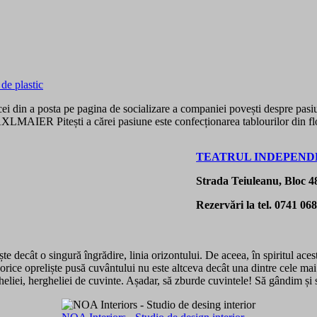
a posta pe pagina de socializare a companiei povești despre pasiunile 
LMAIER Pitești a cărei pasiune este confecționarea tablourilor din fl
TEATRUL INDEPENDE
Strada Teiuleanu, Bloc 48
Rezervări la tel. 0741 06
e decât o singură îngrădire, linia orizontului. De aceea, în spiritul acest
orice opreliște pusă cuvântului nu este altceva decât una dintre cele mai
gheliei, hergheliei de cuvinte. Așadar, să zburde cuvintele! Să gândim și 