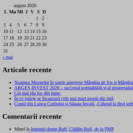
august 2026
L
Ma
Mi
J
V
S
D
1
2
3
4
5
6
7
8
9
10
11
12
13
14
15
16
17
18
19
20
21
22
23
24
25
26
27
28
29
30
31
« mai
Articole recente
Noaptea Muzeelor în satele argeșene Mârghia de Jos și Mârghi
ARGEȘ INVEST 2026 – succesul normalității și al progresulu
Cel mai rău loc din lume
În ce județe se încasează cele mai mari pensii din țară
Copiii din Lunca Corbului și Săpata învață „Călușul la firul ier
Comentarii recente
Minel
la
Ingratul domn Bulf, Cătălin Bulf, de la PMP