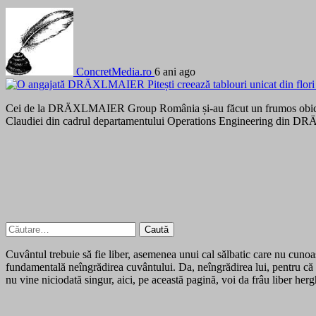
ConcretMedia.ro
6 ani ago
Cei de la DRÄXLMAIER Group România și-au făcut un frumos obicei din 
Claudiei din cadrul departamentului Operations Engineering din DRÄX
Caută
după:
Cuvântul trebuie să fie liber, asemenea unui cal sălbatic care nu cunoașt
fundamentală neîngrădirea cuvântului. Da, neîngrădirea lui, pentru că 
nu vine niciodată singur, aici, pe această pagină, voi da frâu liber her