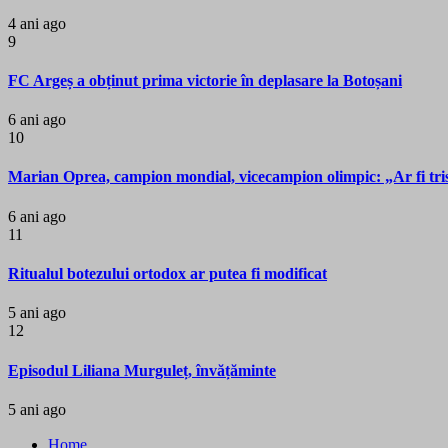
4 ani ago
9
FC Argeș a obținut prima victorie în deplasare la Botoșani
6 ani ago
10
Marian Oprea, campion mondial, vicecampion olimpic: „Ar fi trist 
6 ani ago
11
Ritualul botezului ortodox ar putea fi modificat
5 ani ago
12
Episodul Liliana Murguleț, învățăminte
5 ani ago
Home