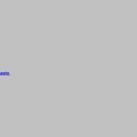
n
i auto