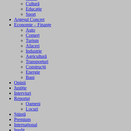
Cultură
Educație
Sport
Argeșul Concret
Economie – Finanțe
Auto
Comerț
Turism
Afaceri
Industrie
Agricultură
Transporturi
Construcții
Energie
Bani
Opinii
Justiție
Interviuri
Reportaj
Oameni
Locuri
Știință
Premium
Internațional
Inedit