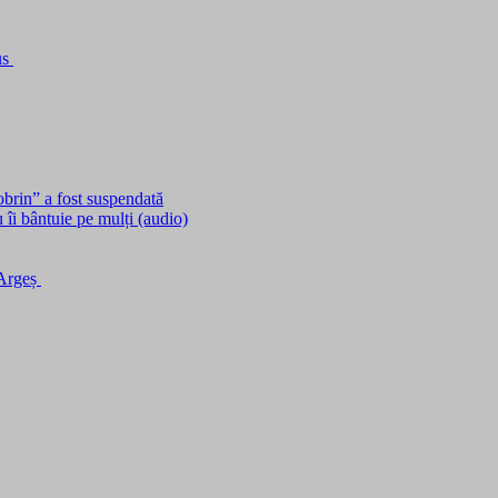
us
obrin” a fost suspendată
îi bântuie pe mulți (audio)
 Argeș