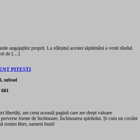
angajaților proprii. La sfârșitul acestei săptămâni a venit rândul
ori de […]
NT PITEȘTI
, subsol
8 681
ei libertăți, am creat această pagină care are drept valoare
 perverse forme de închisoare, închisoarea spiritului. Și cum un cuvânt
să rostim liber, oameni buni!