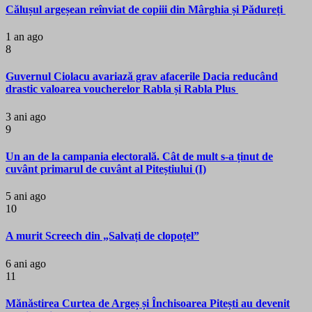
Călușul argeșean reînviat de copiii din Mârghia și Pădureți
1 an ago
8
Guvernul Ciolacu avariază grav afacerile Dacia reducând
drastic valoarea voucherelor Rabla și Rabla Plus
3 ani ago
9
Un an de la campania electorală. Cât de mult s-a ținut de
cuvânt primarul de cuvânt al Piteștiului (I)
5 ani ago
10
A murit Screech din „Salvați de clopoțel”
6 ani ago
11
Mănăstirea Curtea de Argeș și Închisoarea Pitești au devenit