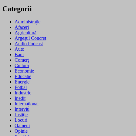
Categorii
Administrație
Afaceri
Agricultură
Argeșul Concret
Audio Podcast
Auto
Bani
Comerț
Cultură
Economie
Educație
Energie
Fotbal
Industrie
Inedit
Internațional
Interviu
Justiție
Locuri
Oameni
Opinie