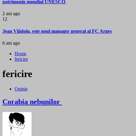
patrimoniu mondial UNESCO
2 ani ago
12
Jean Vlădoiu, este noul manager general al FC Argeş
6 ani ago
Home
fericire
fericire
Opinie
Corabia nebunilor