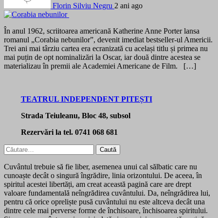
Florin Silviu Negru
2 ani ago
În anul 1962, scriitoarea americană Katherine Anne Porter lansa
romanul „Corabia nebunilor”, devenit imediat bestseller-ul Americii.
Trei ani mai târziu cartea era ecranizată cu același titlu și primea nu
mai puțin de opt nominalizări la Oscar, iar două dintre acestea se
materializau în premii ale Academiei Americane de Film. […]
TEATRUL INDEPENDENT PITEȘTI
Strada Teiuleanu, Bloc 48, subsol
Rezervări la tel. 0741 068 681
Caută
după:
Cuvântul trebuie să fie liber, asemenea unui cal sălbatic care nu
cunoaște decât o singură îngrădire, linia orizontului. De aceea, în
spiritul acestei libertăți, am creat această pagină care are drept
valoare fundamentală neîngrădirea cuvântului. Da, neîngrădirea lui,
pentru că orice opreliște pusă cuvântului nu este altceva decât una
dintre cele mai perverse forme de închisoare, închisoarea spiritului.