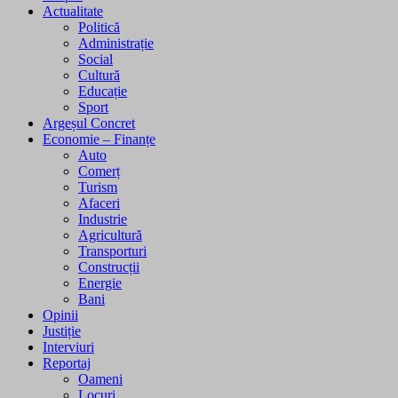
Actualitate
Politică
Administrație
Social
Cultură
Educație
Sport
Argeșul Concret
Economie – Finanțe
Auto
Comerț
Turism
Afaceri
Industrie
Agricultură
Transporturi
Construcții
Energie
Bani
Opinii
Justiție
Interviuri
Reportaj
Oameni
Locuri