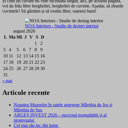
Și cum un cuvânt nu vine niciodată singur, aici, pe această pagină,
voi da frâu liber hergheliei, hergheliei de cuvinte. Așadar, să zburde
cuvintele! Să gândim și să rostim liber, oameni buni!
NOA Interiors - Studio de design interior
august 2026
L
Ma
Mi
J
V
S
D
1
2
3
4
5
6
7
8
9
10
11
12
13
14
15
16
17
18
19
20
21
22
23
24
25
26
27
28
29
30
31
« mai
Articole recente
Noaptea Muzeelor în satele argeșene Mârghia de Jos și
Mârghia de Sus
ARGEȘ INVEST 2026 – succesul normalității și al
progresului
Cel mai rău loc din lume