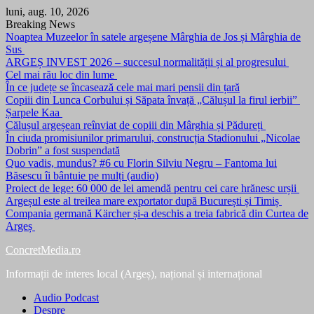
Skip
luni, aug. 10, 2026
to
Breaking News
content
Noaptea Muzeelor în satele argeșene Mârghia de Jos și Mârghia de
Sus
ARGEȘ INVEST 2026 – succesul normalității și al progresului
Cel mai rău loc din lume
În ce județe se încasează cele mai mari pensii din țară
Copiii din Lunca Corbului și Săpata învață „Călușul la firul ierbii”
Șarpele Kaa
Călușul argeșean reînviat de copiii din Mârghia și Pădureți
În ciuda promisiunilor primarului, construcția Stadionului „Nicolae
Dobrin” a fost suspendată
Quo vadis, mundus? #6 cu Florin Silviu Negru – Fantoma lui
Băsescu îi bântuie pe mulți (audio)
Proiect de lege: 60 000 de lei amendă pentru cei care hrănesc urșii
Argeșul este al treilea mare exportator după București și Timiș
Compania germană Kärcher și-a deschis a treia fabrică din Curtea de
Argeș
ConcretMedia.ro
Informații de interes local (Argeș), național și internațional
Audio Podcast
Despre