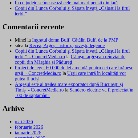
În ce județe se încasează cele mai mari pensii din țară
Copiii din Lunca Corbului și Săpata învață „Călușul la firul
ierbii”
Comentarii recente
Minel
la
Ingratul domn Bulf, Cătălin Bulf, de la PMP
sitea
la
Recea, Argeș – istorii, povești, legende
Copiii din Lunca Corbului și Săpata învață „Călușul la firul
ierbii” - ConcretMedia.ro
la
Călușul argeșean reînviat de
copiii din Mârghia și Pădureți
Proiect de lege: 60 000 de lei amendă pentru cei care hrănesc
urșii - ConcretMedia.ro
la
Urșii care intră în localități vor
putea fi uciși
Argeșul este al treilea mare exportator după București și
Timiș - ConcretMedia.ro
la
Sandero electric va fi proiectat în
100 de săptămâni
Arhive
mai 2026
februarie 2026
ianuarie 2026