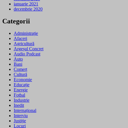
ianuarie 2021
decembrie 2020
Categorii
Administrație
Afaceri
Agricultură
Argeșul Concret
Audio Podcast
Auto
Bani
Comerț
Cultură
Economie
Educație
Energie
Fotbal
Industrie
Inedit
Internațional
Interviu
Justiție
Locuri