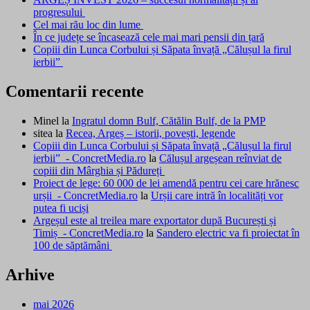
progresului
Cel mai rău loc din lume
În ce județe se încasează cele mai mari pensii din țară
Copiii din Lunca Corbului și Săpata învață „Călușul la firul
ierbii”
Comentarii recente
Minel
la
Ingratul domn Bulf, Cătălin Bulf, de la PMP
sitea
la
Recea, Argeș – istorii, povești, legende
Copiii din Lunca Corbului și Săpata învață „Călușul la firul
ierbii” - ConcretMedia.ro
la
Călușul argeșean reînviat de
copiii din Mârghia și Pădureți
Proiect de lege: 60 000 de lei amendă pentru cei care hrănesc
urșii - ConcretMedia.ro
la
Urșii care intră în localități vor
putea fi uciși
Argeșul este al treilea mare exportator după București și
Timiș - ConcretMedia.ro
la
Sandero electric va fi proiectat în
100 de săptămâni
Arhive
mai 2026