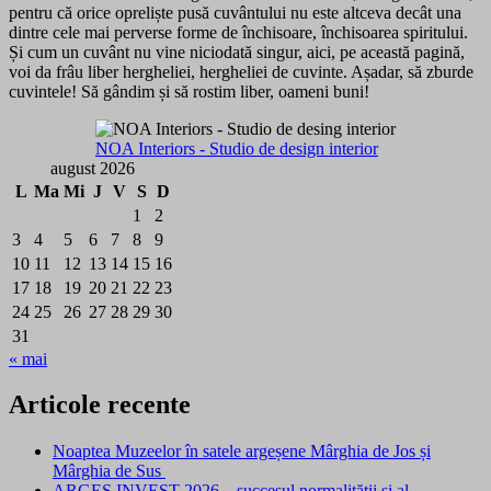
pentru că orice opreliște pusă cuvântului nu este altceva decât una
dintre cele mai perverse forme de închisoare, închisoarea spiritului.
Și cum un cuvânt nu vine niciodată singur, aici, pe această pagină,
voi da frâu liber hergheliei, hergheliei de cuvinte. Așadar, să zburde
cuvintele! Să gândim și să rostim liber, oameni buni!
NOA Interiors - Studio de design interior
august 2026
L
Ma
Mi
J
V
S
D
1
2
3
4
5
6
7
8
9
10
11
12
13
14
15
16
17
18
19
20
21
22
23
24
25
26
27
28
29
30
31
« mai
Articole recente
Noaptea Muzeelor în satele argeșene Mârghia de Jos și
Mârghia de Sus
ARGEȘ INVEST 2026 – succesul normalității și al