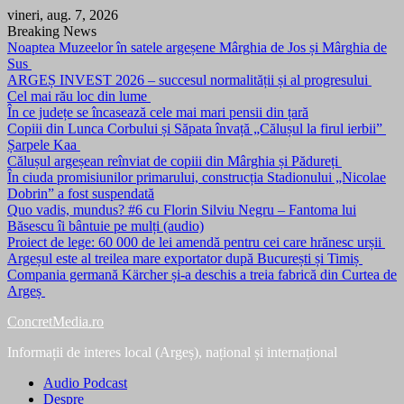
Skip
vineri, aug. 7, 2026
to
Breaking News
content
Noaptea Muzeelor în satele argeșene Mârghia de Jos și Mârghia de
Sus
ARGEȘ INVEST 2026 – succesul normalității și al progresului
Cel mai rău loc din lume
În ce județe se încasează cele mai mari pensii din țară
Copiii din Lunca Corbului și Săpata învață „Călușul la firul ierbii”
Șarpele Kaa
Călușul argeșean reînviat de copiii din Mârghia și Pădureți
În ciuda promisiunilor primarului, construcția Stadionului „Nicolae
Dobrin” a fost suspendată
Quo vadis, mundus? #6 cu Florin Silviu Negru – Fantoma lui
Băsescu îi bântuie pe mulți (audio)
Proiect de lege: 60 000 de lei amendă pentru cei care hrănesc urșii
Argeșul este al treilea mare exportator după București și Timiș
Compania germană Kärcher și-a deschis a treia fabrică din Curtea de
Argeș
ConcretMedia.ro
Informații de interes local (Argeș), național și internațional
Audio Podcast
Despre