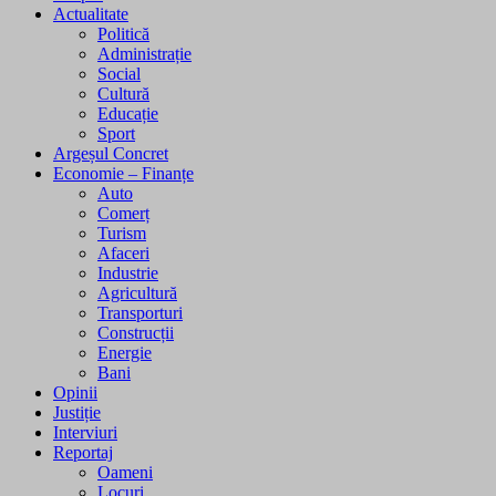
Actualitate
Politică
Administrație
Social
Cultură
Educație
Sport
Argeșul Concret
Economie – Finanțe
Auto
Comerț
Turism
Afaceri
Industrie
Agricultură
Transporturi
Construcții
Energie
Bani
Opinii
Justiție
Interviuri
Reportaj
Oameni
Locuri