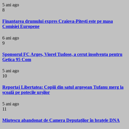
5 ani ago
8
Finanțarea drumului expres Craiova-Pitești este pe masa
Comisiei Europene
6 ani ago
9
Sponsorul FC Argeș, Viorel Tudose, a cerut insolvența pentru
Getica 95 Com
5 ani ago
10
Reportaj Libertatea: Copiii din satul argeșean Tufanu merg la
școală pe potecile urșilor
5 ani ago
11
Miuțescu abandonat de Camera Deputaților în brațele DNA