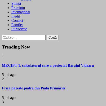
Știință
Premium
Internațional
Inedit
Contact
Pamflet
Publicitate
Caută
după:
Trending Now
1
MECIPT-1, calculatorul care a proiectat Barajul Vidraru
5 ani ago
2
Frica păzește piatra din Piața Primăriei
5 ani ago
3