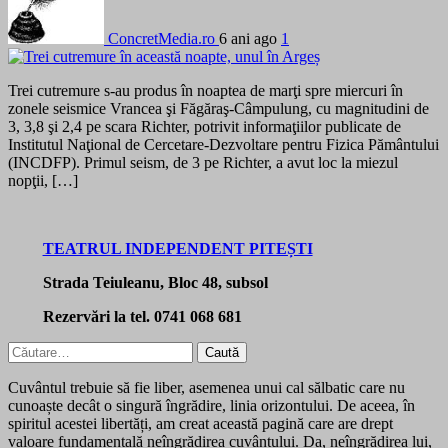
ConcretMedia.ro
6 ani ago
1
Trei cutremure s-au produs în noaptea de marţi spre miercuri în
zonele seismice Vrancea şi Făgăraş-Câmpulung, cu magnitudini de
3, 3,8 şi 2,4 pe scara Richter, potrivit informaţiilor publicate de
Institutul Naţional de Cercetare-Dezvoltare pentru Fizica Pământului
(INCDFP). Primul seism, de 3 pe Richter, a avut loc la miezul
nopţii, […]
TEATRUL INDEPENDENT PITEȘTI
Strada Teiuleanu, Bloc 48, subsol
Rezervări la tel. 0741 068 681
Caută
după:
Cuvântul trebuie să fie liber, asemenea unui cal sălbatic care nu
cunoaște decât o singură îngrădire, linia orizontului. De aceea, în
spiritul acestei libertăți, am creat această pagină care are drept
valoare fundamentală neîngrădirea cuvântului. Da, neîngrădirea lui,