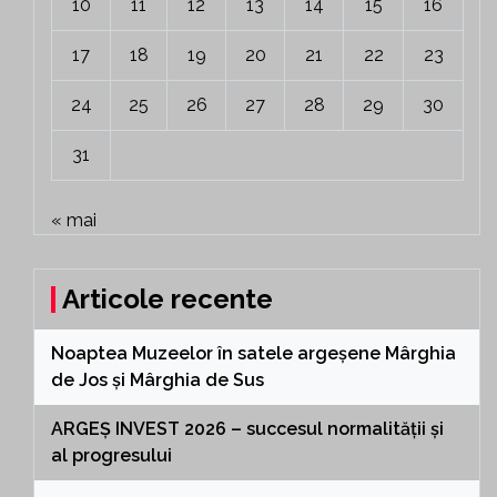
10
11
12
13
14
15
16
17
18
19
20
21
22
23
24
25
26
27
28
29
30
31
« mai
Articole recente
Noaptea Muzeelor în satele argeșene Mârghia
de Jos și Mârghia de Sus
ARGEȘ INVEST 2026 – succesul normalității și
al progresului