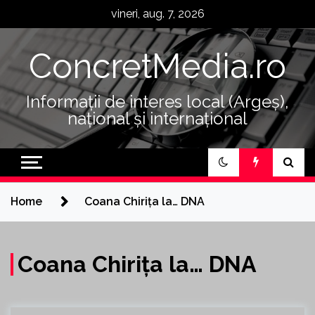
Skip
vineri, aug. 7, 2026
to
content
ConcretMedia.ro
Informații de interes local (Argeș),
național și internațional
Home
Coana Chirița la… DNA
Coana Chirița la… DNA