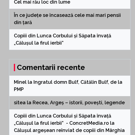
Cel mai rău loc din lume
În ce județe se încasează cele mai mari pensii
din țară
Copiii din Lunca Corbului și Săpata învață
„Călușul la firul ierbii”
Comentarii recente
Minel
la
Ingratul domn Bulf, Cătălin Bulf, de la
PMP
sitea
la
Recea, Argeș – istorii, povești, legende
Copiii din Lunca Corbului și Săpata învață
„Călușul la firul ierbii” - ConcretMedia.ro
la
Călușul argeșean reînviat de copiii din Mârghia