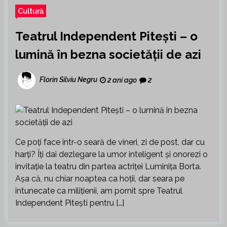
Cultură
Teatrul Independent Pitești – o
lumină în bezna societății de azi
Florin Silviu Negru
2 ani ago
2
Ce poți face într-o seară de vineri, zi de post, dar cu
harți? Îți dai dezlegare la umor inteligent și onorezi o
invitație la teatru din partea actriței Luminița Borta.
Așa că, nu chiar noaptea ca hoții, dar seara pe
întunecate ca milițienii, am pornit spre Teatrul
Independent Pitești pentru […]