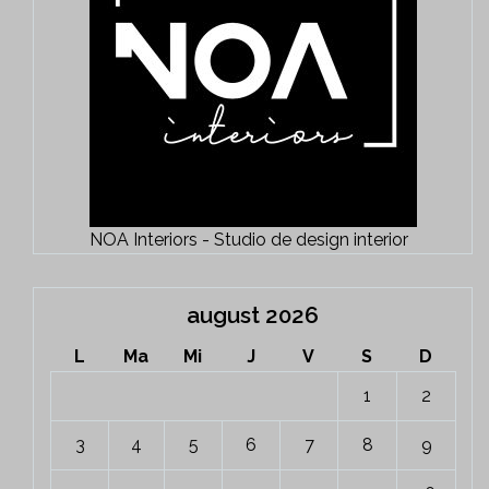
NOA Interiors - Studio de design interior
august 2026
L
Ma
Mi
J
V
S
D
1
2
3
4
5
6
7
8
9