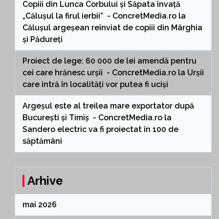
Copiii din Lunca Corbului și Săpata învață
„Călușul la firul ierbii” - ConcretMedia.ro
la
Călușul argeșean reînviat de copiii din Mârghia
și Pădureți
Proiect de lege: 60 000 de lei amendă pentru
cei care hrănesc urșii - ConcretMedia.ro
la
Urșii
care intră în localități vor putea fi uciși
Argeșul este al treilea mare exportator după
București și Timiș - ConcretMedia.ro
la
Sandero electric va fi proiectat în 100 de
săptămâni
Arhive
mai 2026