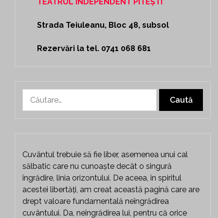
TEATRUL INDEPENDENT PITEȘTI
Strada Teiuleanu, Bloc 48, subsol
Rezervări la tel. 0741 068 681
Caută
după:
Cuvântul trebuie să fie liber, asemenea unui cal
sălbatic care nu cunoaște decât o singură
îngrădire, linia orizontului. De aceea, în spiritul
acestei libertăți, am creat această pagină care are
drept valoare fundamentală neîngrădirea
cuvântului. Da, neîngrădirea lui, pentru că orice