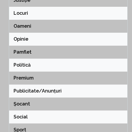
Justiție
Locuri
Oameni
Opinie
Pamflet
Politică
Premium
Publicitate/Anunțuri
Șocant
Social
Sport