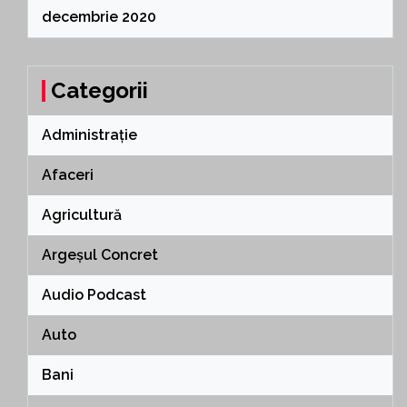
decembrie 2020
Categorii
Administrație
Afaceri
Agricultură
Argeșul Concret
Audio Podcast
Auto
Bani