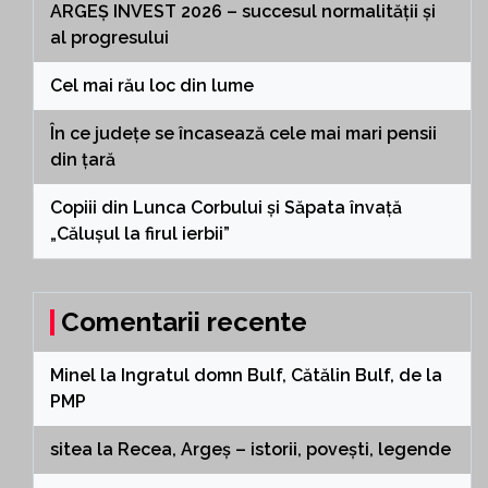
ARGEȘ INVEST 2026 – succesul normalității și
al progresului
Cel mai rău loc din lume
În ce județe se încasează cele mai mari pensii
din țară
Copiii din Lunca Corbului și Săpata învață
„Călușul la firul ierbii”
Comentarii recente
Minel
la
Ingratul domn Bulf, Cătălin Bulf, de la
PMP
sitea
la
Recea, Argeș – istorii, povești, legende