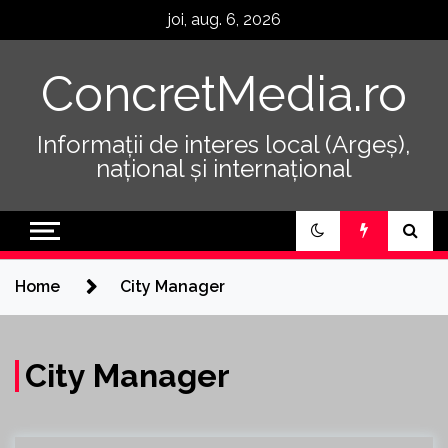
Skip
joi, aug. 6, 2026
to
content
ConcretMedia.ro
Informații de interes local (Argeș),
național și internațional
Home
City Manager
City Manager