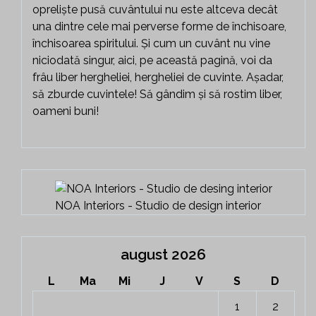
opreliște pusă cuvântului nu este altceva decât
una dintre cele mai perverse forme de închisoare,
închisoarea spiritului. Și cum un cuvânt nu vine
niciodată singur, aici, pe această pagină, voi da
frâu liber hergheliei, hergheliei de cuvinte. Așadar,
să zburde cuvintele! Să gândim și să rostim liber,
oameni buni!
NOA Interiors - Studio de design interior
august 2026
L
Ma
Mi
J
V
S
D
1
2