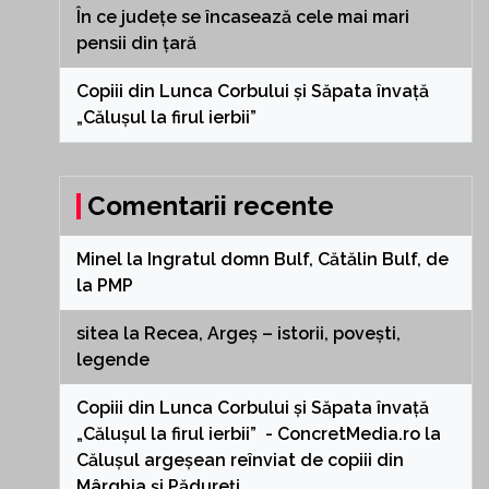
În ce județe se încasează cele mai mari
pensii din țară
Copiii din Lunca Corbului și Săpata învață
„Călușul la firul ierbii”
Comentarii recente
Minel
la
Ingratul domn Bulf, Cătălin Bulf, de
la PMP
sitea
la
Recea, Argeș – istorii, povești,
legende
Copiii din Lunca Corbului și Săpata învață
„Călușul la firul ierbii” - ConcretMedia.ro
la
Călușul argeșean reînviat de copiii din
Mârghia și Pădureți