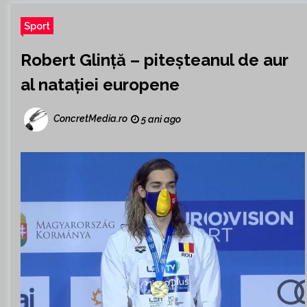
Sport
Robert Glință – piteșteanul de aur
al natației europene
ConcretMedia.ro
5 ani ago