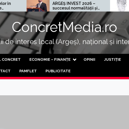
ARGEȘ INVEST 2026 –
Cel mai ră
succesul normalității și
al progresului
ConcretMedia.ro
i de interes local (Argeș), național și int
L CONCRET
ECONOMIE – FINANȚE
OPINII
JUSTIȚIE
TACT
PAMFLET
PUBLICITATE