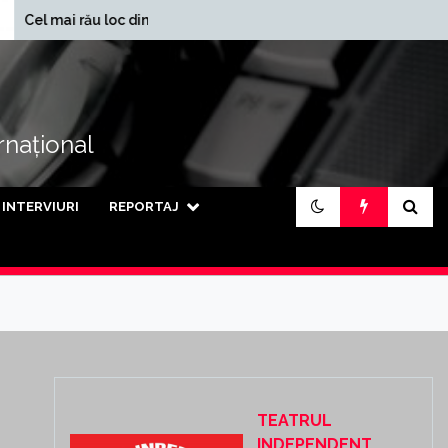
În ce județe se
u loc din lume
încasează cele mai mari
pensii din țară
ernațional
INTERVIURI
REPORTAJ
TEATRUL
INDEPENDENT