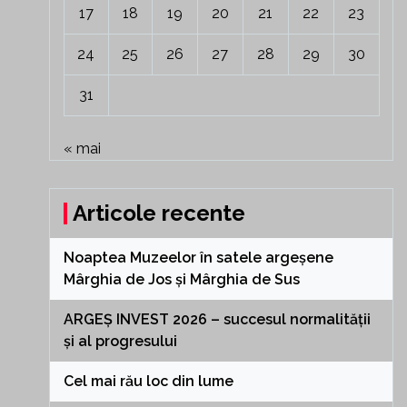
17
18
19
20
21
22
23
24
25
26
27
28
29
30
31
« mai
Articole recente
Noaptea Muzeelor în satele argeșene
Mârghia de Jos și Mârghia de Sus
ARGEȘ INVEST 2026 – succesul normalității
și al progresului
Cel mai rău loc din lume