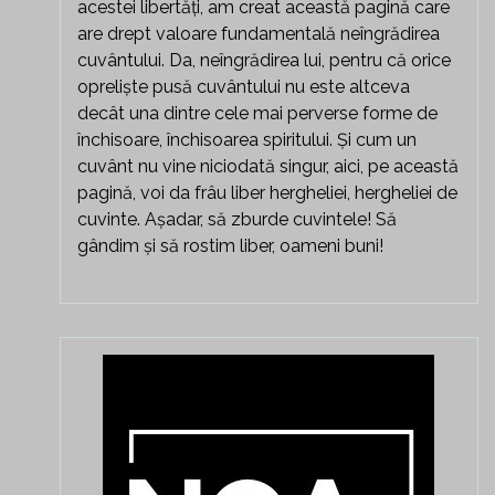
acestei libertăți, am creat această pagină care
are drept valoare fundamentală neîngrădirea
cuvântului. Da, neîngrădirea lui, pentru că orice
opreliște pusă cuvântului nu este altceva
decât una dintre cele mai perverse forme de
închisoare, închisoarea spiritului. Și cum un
cuvânt nu vine niciodată singur, aici, pe această
pagină, voi da frâu liber hergheliei, hergheliei de
cuvinte. Așadar, să zburde cuvintele! Să
gândim și să rostim liber, oameni buni!