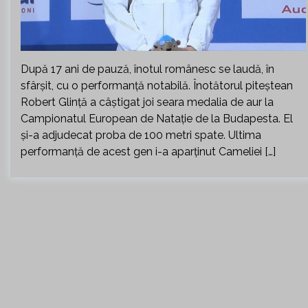
După 17 ani de pauză, înotul românesc se laudă, în
sfârșit, cu o performanță notabilă. Înotătorul piteștean
Robert Glință a câștigat joi seara medalia de aur la
Campionatul European de Natație de la Budapesta. El
și-a adjudecat proba de 100 metri spate. Ultima
performanță de acest gen i-a aparținut Cameliei […]