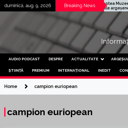
Skip
nia germană
Noaptea Muzeelor în
duminică, aug. 9, 2026
Breaking News
r și-a deschis a
satele argeșene
to
fabrică din Curtea
Mârghia de Jos și
content
geș
Mârghia de Sus
Informați
AUDIO PODCAST
DESPRE
ACTUALITATE
ARGEȘU
ȘTIINȚĂ
PREMIUM
INTERNAȚIONAL
INEDIT
CON
Home
campion euriopean
campion euriopean