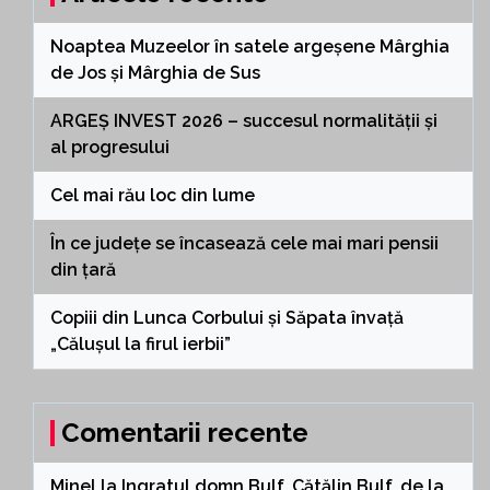
Noaptea Muzeelor în satele argeșene Mârghia
de Jos și Mârghia de Sus
ARGEȘ INVEST 2026 – succesul normalității și
al progresului
Cel mai rău loc din lume
În ce județe se încasează cele mai mari pensii
din țară
Copiii din Lunca Corbului și Săpata învață
„Călușul la firul ierbii”
Comentarii recente
Minel
la
Ingratul domn Bulf, Cătălin Bulf, de la