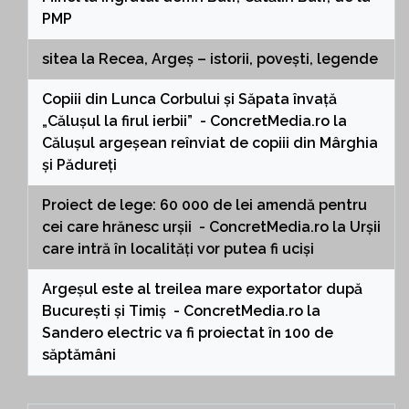
PMP
sitea
la
Recea, Argeș – istorii, povești, legende
Copiii din Lunca Corbului și Săpata învață
„Călușul la firul ierbii” - ConcretMedia.ro
la
Călușul argeșean reînviat de copiii din Mârghia
și Pădureți
Proiect de lege: 60 000 de lei amendă pentru
cei care hrănesc urșii - ConcretMedia.ro
la
Urșii
care intră în localități vor putea fi uciși
Argeșul este al treilea mare exportator după
București și Timiș - ConcretMedia.ro
la
Sandero electric va fi proiectat în 100 de
săptămâni