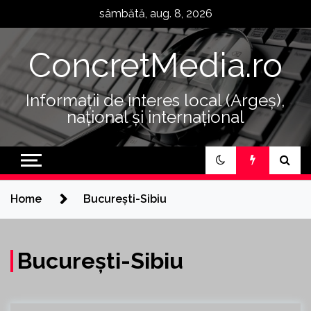
Skip
sâmbătă, aug. 8, 2026
to
content
ConcretMedia.ro
Informații de interes local (Argeș),
național și internațional
Home
București-Sibiu
București-Sibiu