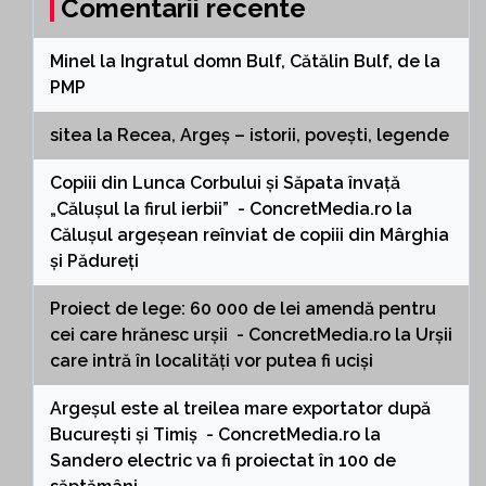
Comentarii recente
Minel
la
Ingratul domn Bulf, Cătălin Bulf, de la
PMP
sitea
la
Recea, Argeș – istorii, povești, legende
Copiii din Lunca Corbului și Săpata învață
„Călușul la firul ierbii” - ConcretMedia.ro
la
Călușul argeșean reînviat de copiii din Mârghia
și Pădureți
Proiect de lege: 60 000 de lei amendă pentru
cei care hrănesc urșii - ConcretMedia.ro
la
Urșii
care intră în localități vor putea fi uciși
Argeșul este al treilea mare exportator după
București și Timiș - ConcretMedia.ro
la
Sandero electric va fi proiectat în 100 de