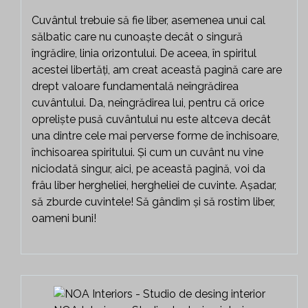
Cuvântul trebuie să fie liber, asemenea unui cal
sălbatic care nu cunoaște decât o singură
îngrădire, linia orizontului. De aceea, în spiritul
acestei libertăți, am creat această pagină care are
drept valoare fundamentală neîngrădirea
cuvântului. Da, neîngrădirea lui, pentru că orice
opreliște pusă cuvântului nu este altceva decât
una dintre cele mai perverse forme de închisoare,
închisoarea spiritului. Și cum un cuvânt nu vine
niciodată singur, aici, pe această pagină, voi da
frâu liber hergheliei, hergheliei de cuvinte. Așadar,
să zburde cuvintele! Să gândim și să rostim liber,
oameni buni!