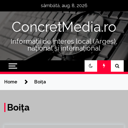
Skip
sâmbătă, aug. 8, 2026
to
content
ConcretMedia.ro
Informații de interes local (Argeș),
național și internațional
Home
Boița
Boița