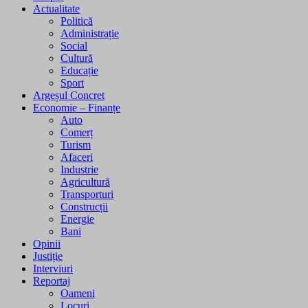
Actualitate
Politică
Administrație
Social
Cultură
Educație
Sport
Argeșul Concret
Economie – Finanțe
Auto
Comerț
Turism
Afaceri
Industrie
Agricultură
Transporturi
Construcții
Energie
Bani
Opinii
Justiție
Interviuri
Reportaj
Oameni
Locuri