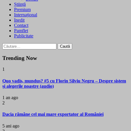
Știință
Premium
Internațional
Inedit
Contact
Pamflet
Publicitate
Caută
după:
Trending Now
1
Quo vadis, mundus? #5 cu Florin Silviu Negru – Despre sistem
și alegerile noastre (audio)
1 an ago
2
Dacia rămâne cel mai mare exportator al României
5 ani ago