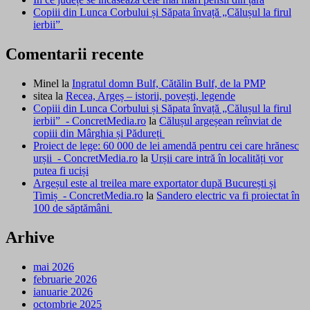
Copiii din Lunca Corbului și Săpata învață „Călușul la firul
ierbii”
Comentarii recente
Minel
la
Ingratul domn Bulf, Cătălin Bulf, de la PMP
sitea
la
Recea, Argeș – istorii, povești, legende
Copiii din Lunca Corbului și Săpata învață „Călușul la firul
ierbii” - ConcretMedia.ro
la
Călușul argeșean reînviat de
copiii din Mârghia și Pădureți
Proiect de lege: 60 000 de lei amendă pentru cei care hrănesc
urșii - ConcretMedia.ro
la
Urșii care intră în localități vor
putea fi uciși
Argeșul este al treilea mare exportator după București și
Timiș - ConcretMedia.ro
la
Sandero electric va fi proiectat în
100 de săptămâni
Arhive
mai 2026
februarie 2026
ianuarie 2026
octombrie 2025