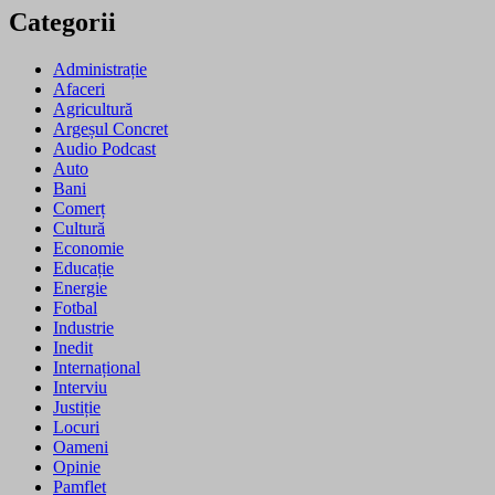
Categorii
Administrație
Afaceri
Agricultură
Argeșul Concret
Audio Podcast
Auto
Bani
Comerț
Cultură
Economie
Educație
Energie
Fotbal
Industrie
Inedit
Internațional
Interviu
Justiție
Locuri
Oameni
Opinie
Pamflet