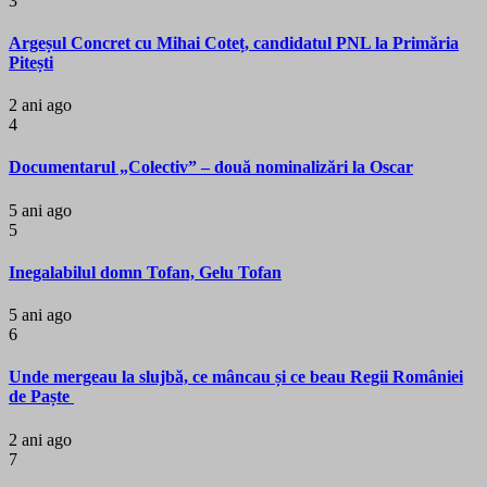
3
Argeșul Concret cu Mihai Coteț, candidatul PNL la Primăria
Pitești
2 ani ago
4
Documentarul „Colectiv” – două nominalizări la Oscar
5 ani ago
5
Inegalabilul domn Tofan, Gelu Tofan
5 ani ago
6
Unde mergeau la slujbă, ce mâncau și ce beau Regii României
de Paște
2 ani ago
7