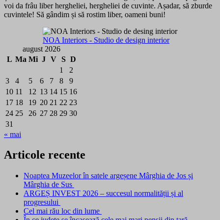
voi da frâu liber hergheliei, hergheliei de cuvinte. Așadar, să zburde
cuvintele! Să gândim și să rostim liber, oameni buni!
NOA Interiors - Studio de design interior
august 2026
L
Ma
Mi
J
V
S
D
1
2
3
4
5
6
7
8
9
10
11
12
13
14
15
16
17
18
19
20
21
22
23
24
25
26
27
28
29
30
31
« mai
Articole recente
Noaptea Muzeelor în satele argeșene Mârghia de Jos și
Mârghia de Sus
ARGEȘ INVEST 2026 – succesul normalității și al
progresului
Cel mai rău loc din lume
În ce județe se încasează cele mai mari pensii din țară