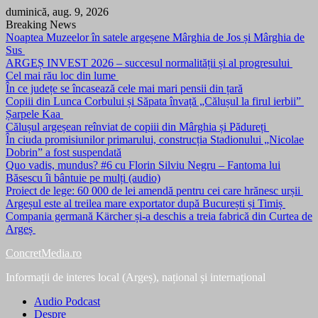
Skip
duminică, aug. 9, 2026
to
Breaking News
content
Noaptea Muzeelor în satele argeșene Mârghia de Jos și Mârghia de
Sus
ARGEȘ INVEST 2026 – succesul normalității și al progresului
Cel mai rău loc din lume
În ce județe se încasează cele mai mari pensii din țară
Copiii din Lunca Corbului și Săpata învață „Călușul la firul ierbii”
Șarpele Kaa
Călușul argeșean reînviat de copiii din Mârghia și Pădureți
În ciuda promisiunilor primarului, construcția Stadionului „Nicolae
Dobrin” a fost suspendată
Quo vadis, mundus? #6 cu Florin Silviu Negru – Fantoma lui
Băsescu îi bântuie pe mulți (audio)
Proiect de lege: 60 000 de lei amendă pentru cei care hrănesc urșii
Argeșul este al treilea mare exportator după București și Timiș
Compania germană Kärcher și-a deschis a treia fabrică din Curtea de
Argeș
ConcretMedia.ro
Informații de interes local (Argeș), național și internațional
Audio Podcast
Despre