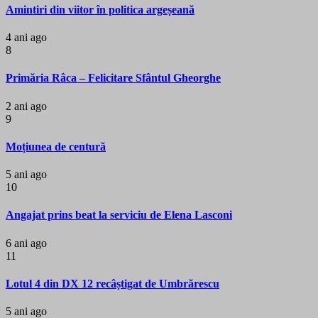
Amintiri din viitor în politica argeșeană
4 ani ago
8
Primăria Râca – Felicitare Sfântul Gheorghe
2 ani ago
9
Moțiunea de centură
5 ani ago
10
Angajat prins beat la serviciu de Elena Lasconi
6 ani ago
11
Lotul 4 din DX 12 recâștigat de Umbrărescu
5 ani ago