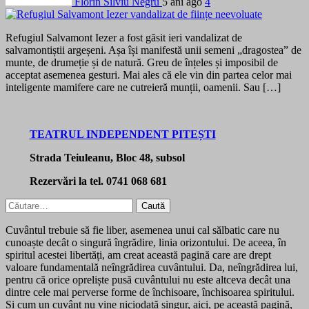
Florin Silviu Negru
5 ani ago
4
Refugiul Salvamont Iezer a fost găsit ieri vandalizat de
salvamontiștii argeșeni. Așa își manifestă unii semeni „dragostea” de
munte, de drumeție și de natură. Greu de înțeles și imposibil de
acceptat asemenea gesturi. Mai ales că ele vin din partea celor mai
inteligente mamifere care ne cutreieră munții, oamenii. Sau […]
TEATRUL INDEPENDENT PITEȘTI
Strada Teiuleanu, Bloc 48, subsol
Rezervări la tel. 0741 068 681
Caută
după:
Cuvântul trebuie să fie liber, asemenea unui cal sălbatic care nu
cunoaște decât o singură îngrădire, linia orizontului. De aceea, în
spiritul acestei libertăți, am creat această pagină care are drept
valoare fundamentală neîngrădirea cuvântului. Da, neîngrădirea lui,
pentru că orice opreliște pusă cuvântului nu este altceva decât una
dintre cele mai perverse forme de închisoare, închisoarea spiritului.
Și cum un cuvânt nu vine niciodată singur, aici, pe această pagină,