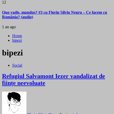
12
Quo vadis, mundus? #3 cu Florin Silviu Negru – Ce facem cu
România? (audio)
1 an ago
Home
bipezi
bipezi
Social
Refugiul Salvamont Iezer vandalizat de
ființe neevoluate