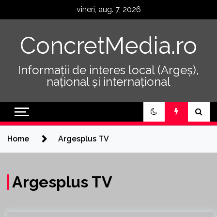
Skip
vineri, aug. 7, 2026
to
content
ConcretMedia.ro
Informații de interes local (Argeș),
național și internațional
Home
Argesplus TV
Argesplus TV