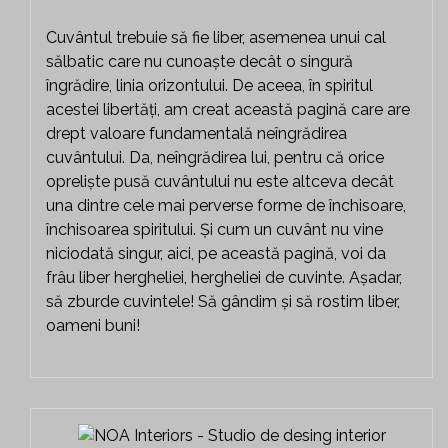
Cuvântul trebuie să fie liber, asemenea unui cal
sălbatic care nu cunoaște decât o singură
îngrădire, linia orizontului. De aceea, în spiritul
acestei libertăți, am creat această pagină care are
drept valoare fundamentală neîngrădirea
cuvântului. Da, neîngrădirea lui, pentru că orice
opreliște pusă cuvântului nu este altceva decât
una dintre cele mai perverse forme de închisoare,
închisoarea spiritului. Și cum un cuvânt nu vine
niciodată singur, aici, pe această pagină, voi da
frâu liber hergheliei, hergheliei de cuvinte. Așadar,
să zburde cuvintele! Să gândim și să rostim liber,
oameni buni!