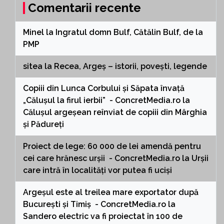
Comentarii recente
Minel
la
Ingratul domn Bulf, Cătălin Bulf, de la
PMP
sitea
la
Recea, Argeș – istorii, povești, legende
Copiii din Lunca Corbului și Săpata învață
„Călușul la firul ierbii” - ConcretMedia.ro
la
Călușul argeșean reînviat de copiii din Mârghia
și Pădureți
Proiect de lege: 60 000 de lei amendă pentru
cei care hrănesc urșii - ConcretMedia.ro
la
Urșii
care intră în localități vor putea fi uciși
Argeșul este al treilea mare exportator după
București și Timiș - ConcretMedia.ro
la
Sandero electric va fi proiectat în 100 de