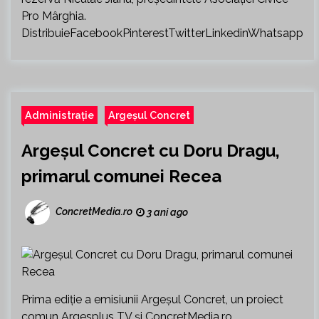
Pro Mârghia.
DistribuieFacebookPinterestTwitterLinkedinWhatsapp
Administrație
Argeșul Concret
Argeșul Concret cu Doru Dragu,
primarul comunei Recea
ConcretMedia.ro
3 ani ago
Prima ediție a emisiunii Argeșul Concret, un proiect
comun Argesplus TV și ConcretMedia.ro