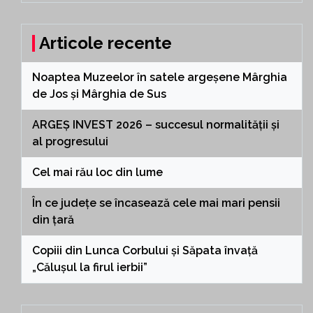
Articole recente
Noaptea Muzeelor în satele argeșene Mârghia
de Jos și Mârghia de Sus
ARGEȘ INVEST 2026 – succesul normalității și
al progresului
Cel mai rău loc din lume
În ce județe se încasează cele mai mari pensii
din țară
Copiii din Lunca Corbului și Săpata învață
„Călușul la firul ierbii”