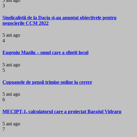
5 ani ago
3
Sindicaliștii de la Dacia și-au anunțat obiectivele pentru
negocierile CCM 2022
5 ani ago
4
Eugeniu Mazilu – omul care a sfințit locul
5 ani ago
5
Cupoanele de pensii trimise online la cerere
5 ani ago
6
MECIPT-1, calculatorul care a proiectat Barajul Vidraru
5 ani ago
7