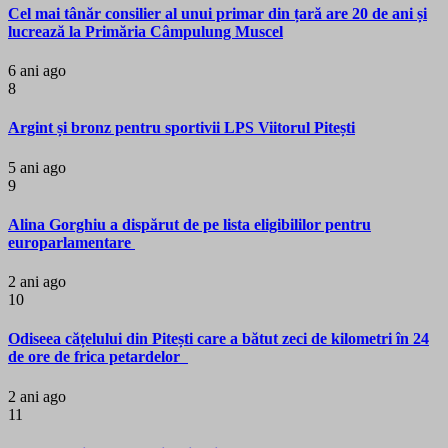
Cel mai tânăr consilier al unui primar din țară are 20 de ani și
lucrează la Primăria Câmpulung Muscel
6 ani ago
8
Argint și bronz pentru sportivii LPS Viitorul Pitești
5 ani ago
9
Alina Gorghiu a dispărut de pe lista eligibililor pentru
europarlamentare
2 ani ago
10
Odiseea cățelului din Pitești care a bătut zeci de kilometri în 24
de ore de frica petardelor
2 ani ago
11