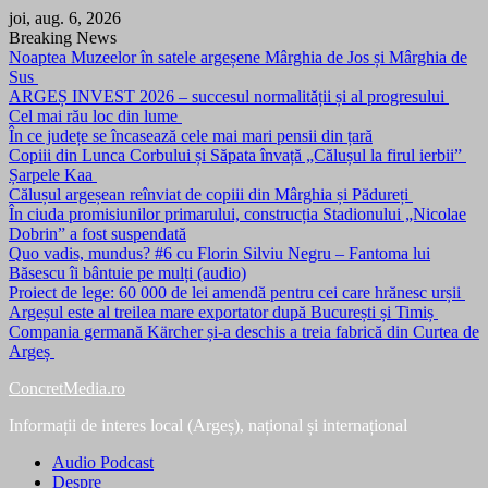
Skip
joi, aug. 6, 2026
to
Breaking News
content
Noaptea Muzeelor în satele argeșene Mârghia de Jos și Mârghia de
Sus
ARGEȘ INVEST 2026 – succesul normalității și al progresului
Cel mai rău loc din lume
În ce județe se încasează cele mai mari pensii din țară
Copiii din Lunca Corbului și Săpata învață „Călușul la firul ierbii”
Șarpele Kaa
Călușul argeșean reînviat de copiii din Mârghia și Pădureți
În ciuda promisiunilor primarului, construcția Stadionului „Nicolae
Dobrin” a fost suspendată
Quo vadis, mundus? #6 cu Florin Silviu Negru – Fantoma lui
Băsescu îi bântuie pe mulți (audio)
Proiect de lege: 60 000 de lei amendă pentru cei care hrănesc urșii
Argeșul este al treilea mare exportator după București și Timiș
Compania germană Kärcher și-a deschis a treia fabrică din Curtea de
Argeș
ConcretMedia.ro
Informații de interes local (Argeș), național și internațional
Audio Podcast
Despre