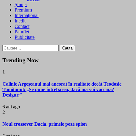
Știință
Premium
Internațional
Inedit
Contact
Pamflet
Publicitate
Caută
după:
Trending Now
1
Calinic Argeșeanul mai ancorat în realitate decât Teodosie
Tomitanul: „Se pune întrebarea, dacă mă voi vaccina?
Desigur.”
6 ani ago
2
Noul crossover Dacia, primele poze spion