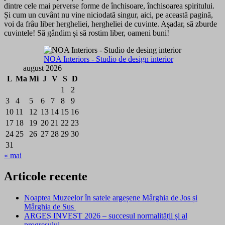
dintre cele mai perverse forme de închisoare, închisoarea spiritului.
Și cum un cuvânt nu vine niciodată singur, aici, pe această pagină,
voi da frâu liber hergheliei, hergheliei de cuvinte. Așadar, să zburde
cuvintele! Să gândim și să rostim liber, oameni buni!
NOA Interiors - Studio de design interior
august 2026
L
Ma
Mi
J
V
S
D
1
2
3
4
5
6
7
8
9
10
11
12
13
14
15
16
17
18
19
20
21
22
23
24
25
26
27
28
29
30
31
« mai
Articole recente
Noaptea Muzeelor în satele argeșene Mârghia de Jos și
Mârghia de Sus
ARGEȘ INVEST 2026 – succesul normalității și al
progresului