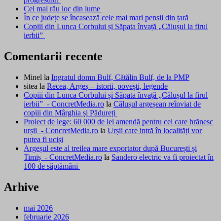
Cel mai rău loc din lume
În ce județe se încasează cele mai mari pensii din țară
Copiii din Lunca Corbului și Săpata învață „Călușul la firul
ierbii”
Comentarii recente
Minel
la
Ingratul domn Bulf, Cătălin Bulf, de la PMP
sitea
la
Recea, Argeș – istorii, povești, legende
Copiii din Lunca Corbului și Săpata învață „Călușul la firul
ierbii” - ConcretMedia.ro
la
Călușul argeșean reînviat de
copiii din Mârghia și Pădureți
Proiect de lege: 60 000 de lei amendă pentru cei care hrănesc
urșii - ConcretMedia.ro
la
Urșii care intră în localități vor
putea fi uciși
Argeșul este al treilea mare exportator după București și
Timiș - ConcretMedia.ro
la
Sandero electric va fi proiectat în
100 de săptămâni
Arhive
mai 2026
februarie 2026