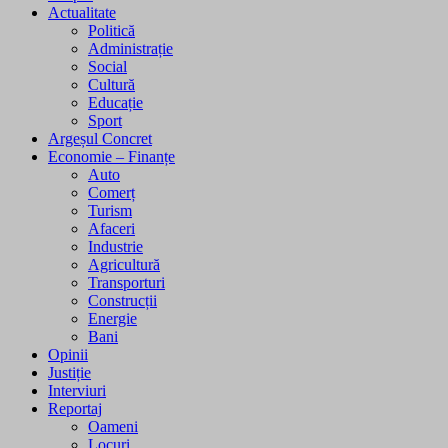
Actualitate
Politică
Administrație
Social
Cultură
Educație
Sport
Argeșul Concret
Economie – Finanțe
Auto
Comerț
Turism
Afaceri
Industrie
Agricultură
Transporturi
Construcții
Energie
Bani
Opinii
Justiție
Interviuri
Reportaj
Oameni
Locuri