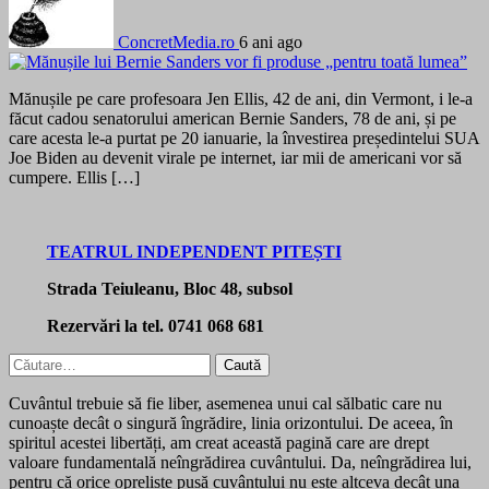
ConcretMedia.ro
6 ani ago
Mănușile pe care profesoara Jen Ellis, 42 de ani, din Vermont, i le-a
făcut cadou senatorului american Bernie Sanders, 78 de ani, și pe
care acesta le-a purtat pe 20 ianuarie, la învestirea președintelui SUA
Joe Biden au devenit virale pe internet, iar mii de americani vor să
cumpere. Ellis […]
TEATRUL INDEPENDENT PITEȘTI
Strada Teiuleanu, Bloc 48, subsol
Rezervări la tel. 0741 068 681
Caută
după:
Cuvântul trebuie să fie liber, asemenea unui cal sălbatic care nu
cunoaște decât o singură îngrădire, linia orizontului. De aceea, în
spiritul acestei libertăți, am creat această pagină care are drept
valoare fundamentală neîngrădirea cuvântului. Da, neîngrădirea lui,
pentru că orice opreliște pusă cuvântului nu este altceva decât una