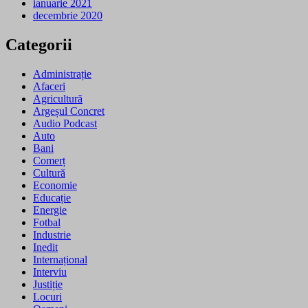
ianuarie 2021
decembrie 2020
Categorii
Administrație
Afaceri
Agricultură
Argeșul Concret
Audio Podcast
Auto
Bani
Comerț
Cultură
Economie
Educație
Energie
Fotbal
Industrie
Inedit
Internațional
Interviu
Justiție
Locuri