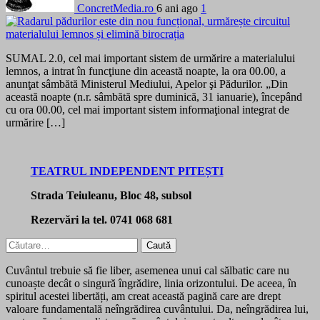
ConcretMedia.ro
6 ani ago
1
SUMAL 2.0, cel mai important sistem de urmărire a materialului
lemnos, a intrat în funcţiune din această noapte, la ora 00.00, a
anunţat sâmbătă Ministerul Mediului, Apelor şi Pădurilor. „Din
această noapte (n.r. sâmbătă spre duminică, 31 ianuarie), începând
cu ora 00.00, cel mai important sistem informaţional integrat de
urmărire […]
TEATRUL INDEPENDENT PITEȘTI
Strada Teiuleanu, Bloc 48, subsol
Rezervări la tel. 0741 068 681
Caută
după:
Cuvântul trebuie să fie liber, asemenea unui cal sălbatic care nu
cunoaște decât o singură îngrădire, linia orizontului. De aceea, în
spiritul acestei libertăți, am creat această pagină care are drept
valoare fundamentală neîngrădirea cuvântului. Da, neîngrădirea lui,