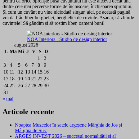
pentru că orice opreliște pusă cuvântului nu este altceva decât una
dintre cele mai perverse forme de închisoare, închisoarea spiritului.
Și cum un cuvânt nu vine niciodată singur, aici, pe această pagină,
voi da frâu liber hergheliei, hergheliei de cuvinte. Așadar, să zburde
cuvintele! Să gândim și să rostim liber, oameni buni!
NOA Interiors - Studio de design interior
august 2026
L
Ma
Mi
J
V
S
D
1
2
3
4
5
6
7
8
9
10
11
12
13
14
15
16
17
18
19
20
21
22
23
24
25
26
27
28
29
30
31
« mai
Articole recente
Noaptea Muzeelor în satele argeșene Mârghia de Jos și
Mârghia de Sus
ARGEȘ INVEST 2026 – succesul normalității și al