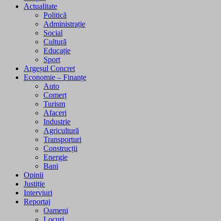
Actualitate
Politică
Administrație
Social
Cultură
Educație
Sport
Argeșul Concret
Economie – Finanțe
Auto
Comerț
Turism
Afaceri
Industrie
Agricultură
Transporturi
Construcții
Energie
Bani
Opinii
Justiție
Interviuri
Reportaj
Oameni
Locuri