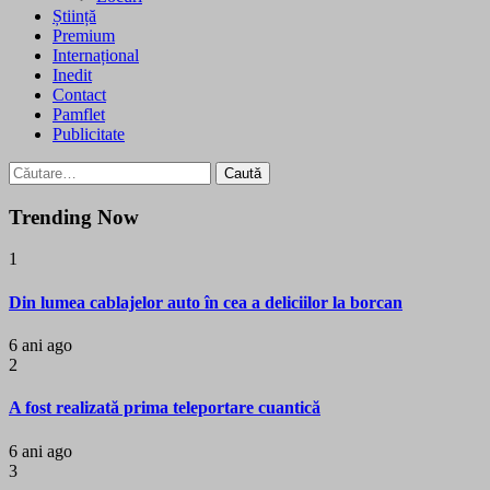
Știință
Premium
Internațional
Inedit
Contact
Pamflet
Publicitate
Caută
după:
Trending Now
1
Din lumea cablajelor auto în cea a deliciilor la borcan
6 ani ago
2
A fost realizată prima teleportare cuantică
6 ani ago
3