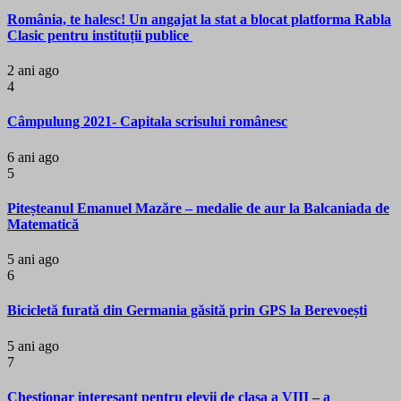
România, te halesc! Un angajat la stat a blocat platforma Rabla
Clasic pentru instituții publice
2 ani ago
4
Câmpulung 2021- Capitala scrisului românesc
6 ani ago
5
Piteșteanul Emanuel Mazăre – medalie de aur la Balcaniada de
Matematică
5 ani ago
6
Bicicletă furată din Germania găsită prin GPS la Berevoești
5 ani ago
7
Chestionar interesant pentru elevii de clasa a VIII – a