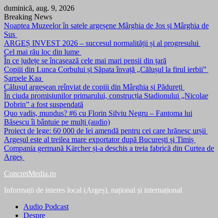
Skip
duminică, aug. 9, 2026
to
Breaking News
content
Noaptea Muzeelor în satele argeșene Mârghia de Jos și Mârghia de
Sus
ARGEȘ INVEST 2026 – succesul normalității și al progresului
Cel mai rău loc din lume
În ce județe se încasează cele mai mari pensii din țară
Copiii din Lunca Corbului și Săpata învață „Călușul la firul ierbii”
Șarpele Kaa
Călușul argeșean reînviat de copiii din Mârghia și Pădureți
În ciuda promisiunilor primarului, construcția Stadionului „Nicolae
Dobrin” a fost suspendată
Quo vadis, mundus? #6 cu Florin Silviu Negru – Fantoma lui
Băsescu îi bântuie pe mulți (audio)
Proiect de lege: 60 000 de lei amendă pentru cei care hrănesc urșii
Argeșul este al treilea mare exportator după București și Timiș
Compania germană Kärcher și-a deschis a treia fabrică din Curtea de
Argeș
ConcretMedia.ro
Informații de interes local (Argeș), național și internațional
Audio Podcast
Despre