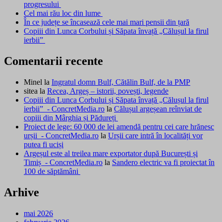
progresului
Cel mai rău loc din lume
În ce județe se încasează cele mai mari pensii din țară
Copiii din Lunca Corbului și Săpata învață „Călușul la firul
ierbii”
Comentarii recente
Minel
la
Ingratul domn Bulf, Cătălin Bulf, de la PMP
sitea
la
Recea, Argeș – istorii, povești, legende
Copiii din Lunca Corbului și Săpata învață „Călușul la firul
ierbii” - ConcretMedia.ro
la
Călușul argeșean reînviat de
copiii din Mârghia și Pădureți
Proiect de lege: 60 000 de lei amendă pentru cei care hrănesc
urșii - ConcretMedia.ro
la
Urșii care intră în localități vor
putea fi uciși
Argeșul este al treilea mare exportator după București și
Timiș - ConcretMedia.ro
la
Sandero electric va fi proiectat în
100 de săptămâni
Arhive
mai 2026