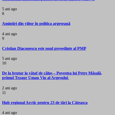
5 ani ago
8
Amintiri din viitor în politica argeșeană
4 ani ago
9
Cristian Diaconescu este noul președinte al PMP
5 ani ago
10
De la brutar la vătaf de căluș – Povestea lui Petre Măsală,
primul Tezaur Uman Viu al Argeșului
2 ani ago
11
Hub regional Arctic pentru 23 de țări la Căteasca
4 ani ago