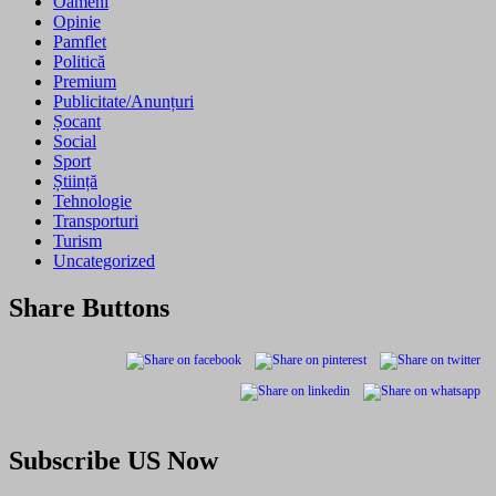
Oameni
Opinie
Pamflet
Politică
Premium
Publicitate/Anunțuri
Șocant
Social
Sport
Știință
Tehnologie
Transporturi
Turism
Uncategorized
Share Buttons
Subscribe US Now