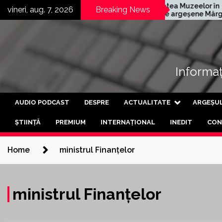
Skip
rmană
Noaptea Muzeelor în
vineri, aug. 7, 2026
Breaking News
eschis a treia
satele argeșene Mârghia
to
rtea de
de Jos și Mârghia de Sus
content
Informați
AUDIO PODCAST
DESPRE
ACTUALITATE
ARGEȘU
ȘTIINȚĂ
PREMIUM
INTERNAȚIONAL
INEDIT
CON
Home
ministrul Finanțelor
ministrul Finanțelor