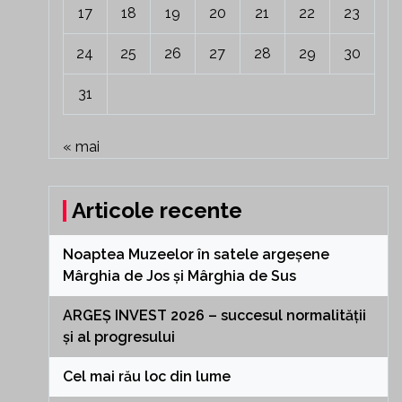
17
18
19
20
21
22
23
24
25
26
27
28
29
30
31
« mai
Articole recente
Noaptea Muzeelor în satele argeșene
Mârghia de Jos și Mârghia de Sus
ARGEȘ INVEST 2026 – succesul normalității
și al progresului
Cel mai rău loc din lume