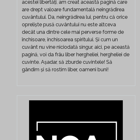
acestei libertăți, am creat această pagină care
are drept valoare fundamentală neîngrădirea
cuvântului. Da, neîngrădirea lui, pentru că orice
opreliște pusă cuvântului nu este altceva
decât una dintre cele mai perverse forme de
închisoare, închisoarea spiritului. Și cum un
cuvânt nu vine niciodată singur, aici, pe această
pagină, voi da frâu liber hergheliei, hergheliei de
cuvinte. Așadar, să zburde cuvintele! Să
gândim și să rostim liber, oameni buni!