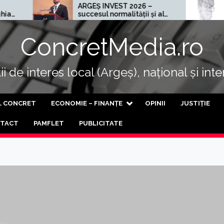
ARGEȘ INVEST 2026 –
Cel mai ră
succesul normalității și al
progresului
ConcretMedia.ro
i de interes local (Argeș), național și int
L CONCRET
ECONOMIE – FINANȚE
OPINII
JUSTIȚIE
TACT
PAMFLET
PUBLICITATE