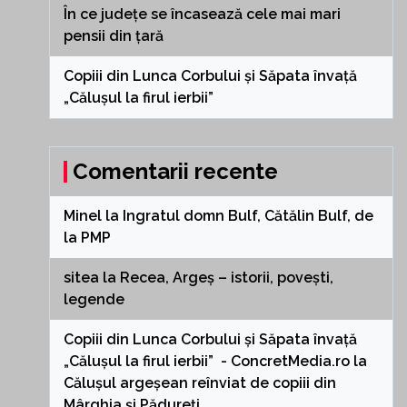
În ce județe se încasează cele mai mari
pensii din țară
Copiii din Lunca Corbului și Săpata învață
„Călușul la firul ierbii”
Comentarii recente
Minel
la
Ingratul domn Bulf, Cătălin Bulf, de
la PMP
sitea
la
Recea, Argeș – istorii, povești,
legende
Copiii din Lunca Corbului și Săpata învață
„Călușul la firul ierbii” - ConcretMedia.ro
la
Călușul argeșean reînviat de copiii din
Mârghia și Pădureți