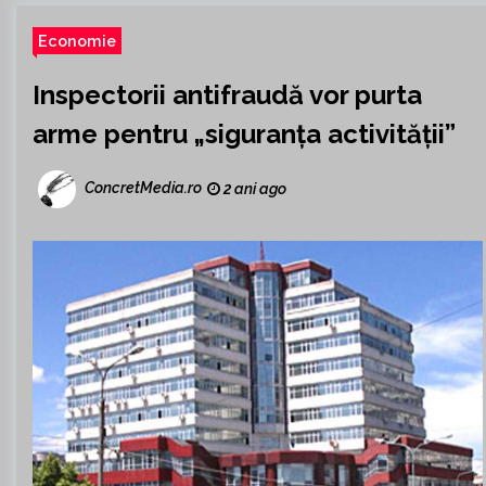
Economie
Inspectorii antifraudă vor purta
arme pentru „siguranța activității”
ConcretMedia.ro
2 ani ago