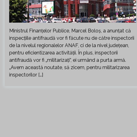
Ministrul Finanţelor Publice, Marcel Boloş, a anunțat că
inspecţiile antifraudă vor fi făcute nu de către inspectorii
de la nivelul regionalelor ANAF, ci de la nivel judeţean,
pentru eficientizarea activităţii. În plus, inspectorii
antifraudă vor fi „militarizaţi”, ei urmând a purta armă.
„Avem această noutate, să zicem, pentru militarizarea
inspectorilor […]