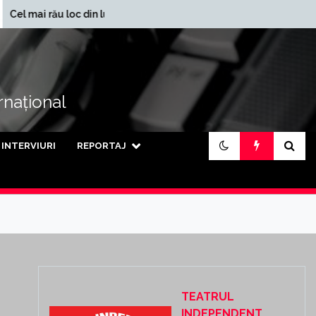
În ce județe se încasează
u loc din lume
cele mai mari pensii din
țară
ernațional
INTERVIURI
REPORTAJ
TEATRUL
INDEPENDENT