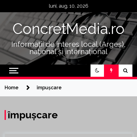
Skip
luni, aug. 10, 2026
to
content
ConcretMedia.ro
Informații de interes local (Argeș),
național și internațional
Home
împușcare
împușcare