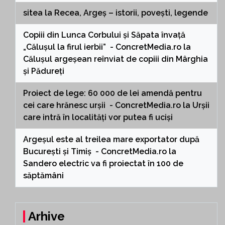
sitea
la
Recea, Argeș – istorii, povești, legende
Copiii din Lunca Corbului și Săpata învață
„Călușul la firul ierbii” - ConcretMedia.ro
la
Călușul argeșean reînviat de copiii din Mârghia
și Pădureți
Proiect de lege: 60 000 de lei amendă pentru
cei care hrănesc urșii - ConcretMedia.ro
la
Urșii
care intră în localități vor putea fi uciși
Argeșul este al treilea mare exportator după
București și Timiș - ConcretMedia.ro
la
Sandero electric va fi proiectat în 100 de
săptămâni
Arhive