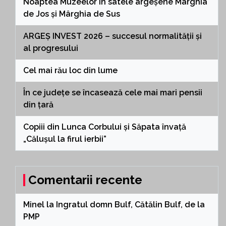
Noaptea Muzeelor în satele argeșene Mârghia
de Jos și Mârghia de Sus
ARGEȘ INVEST 2026 – succesul normalității și
al progresului
Cel mai rău loc din lume
În ce județe se încasează cele mai mari pensii
din țară
Copiii din Lunca Corbului și Săpata învață
„Călușul la firul ierbii”
Comentarii recente
Minel
la
Ingratul domn Bulf, Cătălin Bulf, de la
PMP