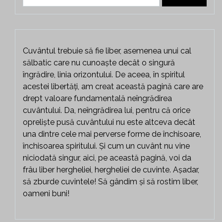
după:
Cuvântul trebuie să fie liber, asemenea unui cal
sălbatic care nu cunoaște decât o singură
îngrădire, linia orizontului. De aceea, în spiritul
acestei libertăți, am creat această pagină care are
drept valoare fundamentală neîngrădirea
cuvântului. Da, neîngrădirea lui, pentru că orice
opreliște pusă cuvântului nu este altceva decât
una dintre cele mai perverse forme de închisoare,
închisoarea spiritului. Și cum un cuvânt nu vine
niciodată singur, aici, pe această pagină, voi da
frâu liber hergheliei, hergheliei de cuvinte. Așadar,
să zburde cuvintele! Să gândim și să rostim liber,
oameni buni!