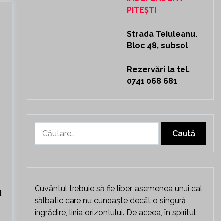
PITEȘTI
Strada Teiuleanu,
Bloc 48, subsol
Rezervări la tel.
0741 068 681
Caută
după:
Cuvântul trebuie să fie liber, asemenea unui cal
t
sălbatic care nu cunoaște decât o singură
îngrădire, linia orizontului. De aceea, în spiritul