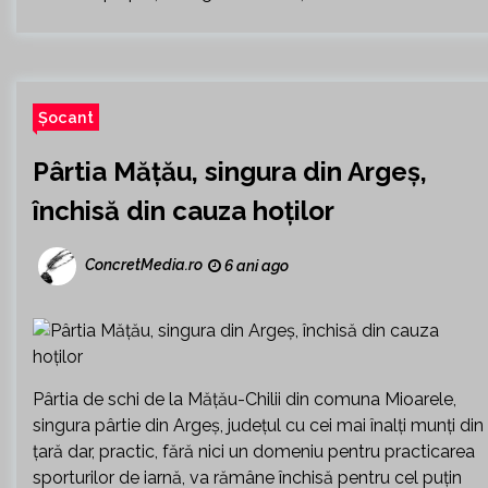
Șocant
Pârtia Mățău, singura din Argeș,
închisă din cauza hoților
ConcretMedia.ro
6 ani ago
Pârtia de schi de la Măţău-Chilii din comuna Mioarele,
singura pârtie din Argeș, județul cu cei mai înalți munți din
țară dar, practic, fără nici un domeniu pentru practicarea
sporturilor de iarnă, va rămâne închisă pentru cel puţin