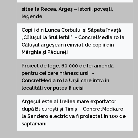
sitea
la
Recea, Argeș – istorii, povești,
legende
Copiii din Lunca Corbului și Săpata învață
„Călușul la firul ierbii” - ConcretMedia.ro
la
Călușul argeșean reînviat de copiii din
Mârghia și Pădureți
Proiect de lege: 60 000 de lei amendă
pentru cei care hrănesc urșii -
ConcretMedia.ro
la
Urșii care intră în
localități vor putea fi uciși
Argeșul este al treilea mare exportator
după București și Timiș - ConcretMedia.ro
la
Sandero electric va fi proiectat în 100 de
săptămâni