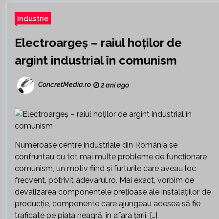
Industrie
Electroargeș – raiul hoților de
argint industrial în comunism
ConcretMedia.ro
2 ani ago
Numeroase centre industriale din România se
confruntau cu tot mai multe probleme de funcționare
comunism, un motiv fiind și furturile care aveau loc
frecvent, potrivit adevarul.ro. Mai exact, vorbim de
devalizarea componentele prețioase ale instalațiilor de
producție, componente care ajungeau adesea să fie
traficate pe piața neagră, în afara țării. […]