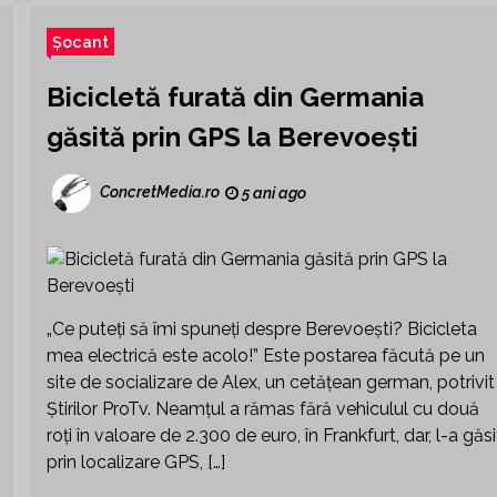
Șocant
Bicicletă furată din Germania
găsită prin GPS la Berevoești
ConcretMedia.ro
5 ani ago
„Ce puteţi să îmi spuneţi despre Berevoeşti? Bicicleta
mea electrică este acolo!” Este postarea făcută pe un
site de socializare de Alex, un cetăţean german, potrivit
Știrilor ProTv. Neamțul a rămas fără vehiculul cu două
roţi în valoare de 2.300 de euro, în Frankfurt, dar, l-a găsi
prin localizare GPS, […]