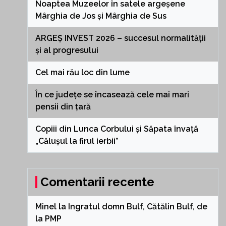
Noaptea Muzeelor în satele argeșene
Mârghia de Jos și Mârghia de Sus
ARGEȘ INVEST 2026 – succesul normalității
și al progresului
Cel mai rău loc din lume
În ce județe se încasează cele mai mari
pensii din țară
Copiii din Lunca Corbului și Săpata învață
„Călușul la firul ierbii”
Comentarii recente
Minel
la
Ingratul domn Bulf, Cătălin Bulf, de
la PMP