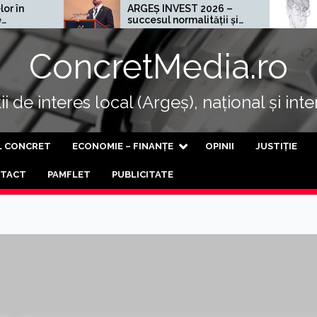
ARGEȘ INVEST 2026 –
Cel mai r
succesul normalității și
al progresului
ConcretMedia.ro
i de interes local (Argeș), național și int
L CONCRET
ECONOMIE – FINANȚE
OPINII
JUSTIȚIE
TACT
PAMFLET
PUBLICITATE