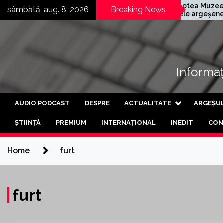
Skip
nia germană
Noaptea Muzeelor în
sâmbătă, aug. 8, 2026
Breaking News
r și-a deschis a
satele argeșene
to
fabrică din Curtea
Mârghia de Jos și
content
geș
Mârghia de Sus
Informați
AUDIO PODCAST
DESPRE
ACTUALITATE
ARGEȘU
ȘTIINȚĂ
PREMIUM
INTERNAȚIONAL
INEDIT
CON
Home
furt
furt