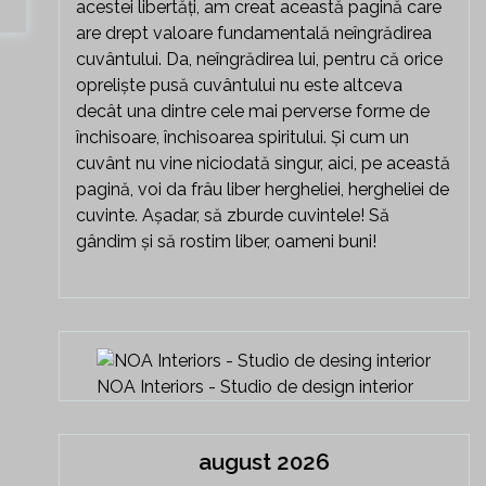
acestei libertăți, am creat această pagină care
are drept valoare fundamentală neîngrădirea
cuvântului. Da, neîngrădirea lui, pentru că orice
opreliște pusă cuvântului nu este altceva
decât una dintre cele mai perverse forme de
închisoare, închisoarea spiritului. Și cum un
cuvânt nu vine niciodată singur, aici, pe această
pagină, voi da frâu liber hergheliei, hergheliei de
cuvinte. Așadar, să zburde cuvintele! Să
gândim și să rostim liber, oameni buni!
NOA Interiors - Studio de design interior
august 2026