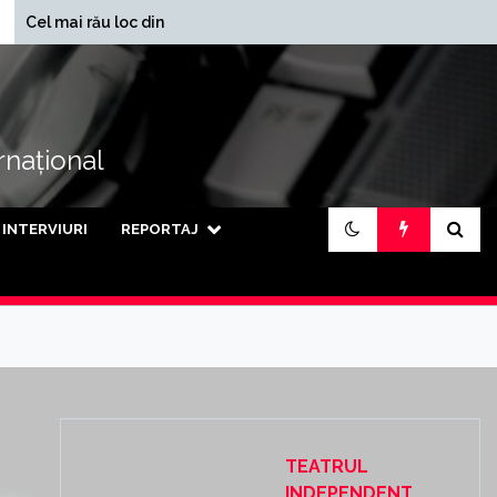
În ce județe se
ău loc din lume
încasează cele mai mari
pensii din țară
ernațional
INTERVIURI
REPORTAJ
TEATRUL
INDEPENDENT