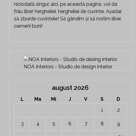
niciodată singur, aici, pe această pagină, voi da
frâu liber hergheliei, hergheliei de cuvinte. Așadar,
să zburde cuvintele! Să gândim și să rostim liber,
oameni buni!
NOA Interiors - Studio de design interior
august 2026
L
Ma
Mi
J
V
S
D
1
2
3
4
5
6
7
8
9