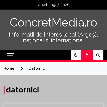
Skip
vineri, aug. 7, 2026
to
content
ConcretMedia.ro
Informații de interes local (Argeș),
național și internațional
Home
datornici
datornici