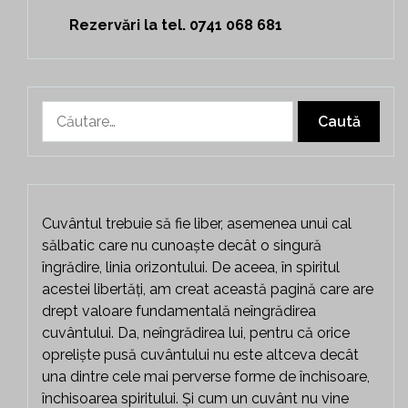
Rezervări la tel. 0741 068 681
Caută
după:
Cuvântul trebuie să fie liber, asemenea unui cal
sălbatic care nu cunoaște decât o singură
îngrădire, linia orizontului. De aceea, în spiritul
acestei libertăți, am creat această pagină care are
drept valoare fundamentală neîngrădirea
cuvântului. Da, neîngrădirea lui, pentru că orice
opreliște pusă cuvântului nu este altceva decât
una dintre cele mai perverse forme de închisoare,
închisoarea spiritului. Și cum un cuvânt nu vine