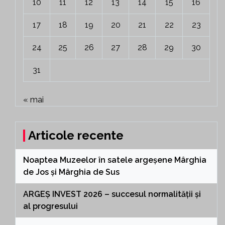
10
11
12
13
14
15
16
17
18
19
20
21
22
23
24
25
26
27
28
29
30
31
« mai
Articole recente
Noaptea Muzeelor în satele argeșene Mârghia
de Jos și Mârghia de Sus
ARGEȘ INVEST 2026 – succesul normalității și
al progresului