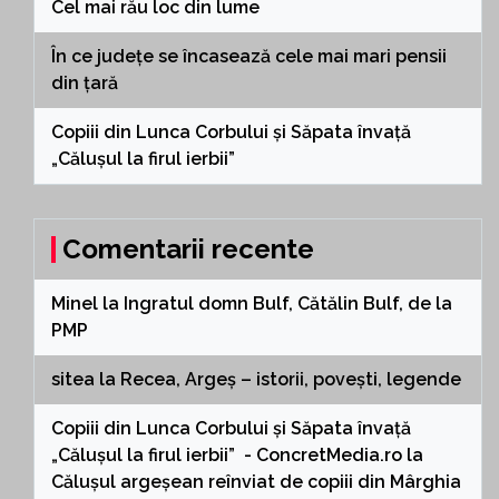
Cel mai rău loc din lume
În ce județe se încasează cele mai mari pensii
din țară
Copiii din Lunca Corbului și Săpata învață
„Călușul la firul ierbii”
Comentarii recente
Minel
la
Ingratul domn Bulf, Cătălin Bulf, de la
PMP
sitea
la
Recea, Argeș – istorii, povești, legende
Copiii din Lunca Corbului și Săpata învață
„Călușul la firul ierbii” - ConcretMedia.ro
la
Călușul argeșean reînviat de copiii din Mârghia