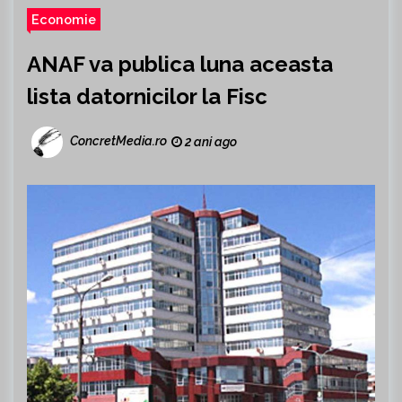
Economie
ANAF va publica luna aceasta
lista datornicilor la Fisc
ConcretMedia.ro
2 ani ago