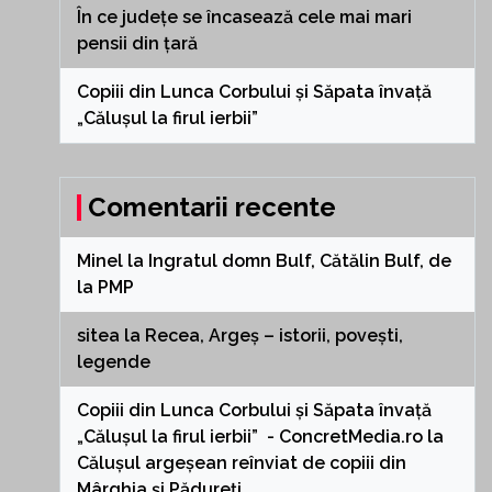
În ce județe se încasează cele mai mari
pensii din țară
Copiii din Lunca Corbului și Săpata învață
„Călușul la firul ierbii”
Comentarii recente
Minel
la
Ingratul domn Bulf, Cătălin Bulf, de
la PMP
sitea
la
Recea, Argeș – istorii, povești,
legende
Copiii din Lunca Corbului și Săpata învață
„Călușul la firul ierbii” - ConcretMedia.ro
la
Călușul argeșean reînviat de copiii din
Mârghia și Pădureți