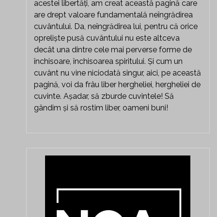
acestei libertăți, am creat această pagină care
are drept valoare fundamentală neîngrădirea
cuvântului. Da, neîngrădirea lui, pentru că orice
opreliște pusă cuvântului nu este altceva
decât una dintre cele mai perverse forme de
închisoare, închisoarea spiritului. Și cum un
cuvânt nu vine niciodată singur, aici, pe această
pagină, voi da frâu liber hergheliei, hergheliei de
cuvinte. Așadar, să zburde cuvintele! Să
gândim și să rostim liber, oameni buni!