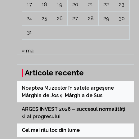
17
18
19
20
21
22
23
24
25
26
27
28
29
30
31
« mai
Articole recente
Noaptea Muzeelor în satele argeșene
Mârghia de Jos și Mârghia de Sus
ARGEȘ INVEST 2026 – succesul normalității
și al progresului
Cel mai rău loc din lume