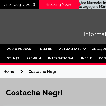
Skip
ermană
Noaptea Muzeelor în
vineri, aug. 7, 2026
Breaking News
eschis a treia
satele argeșene Mârghia
to
urtea de
de Jos și Mârghia de Sus
content
Informați
AUDIO PODCAST
DESPRE
ACTUALITATE
ARGEȘU
ȘTIINȚĂ
PREMIUM
INTERNAȚIONAL
INEDIT
CON
Home
Costache Negri
Costache Negri