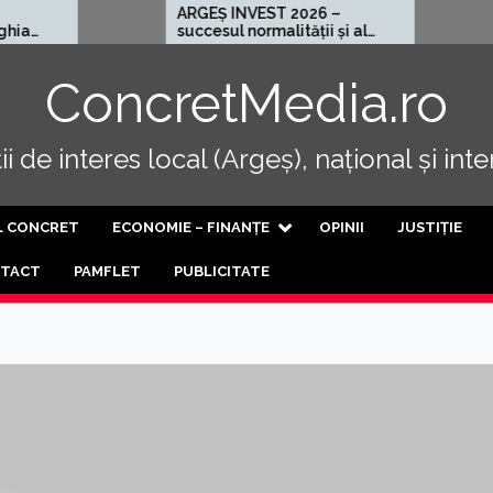
ARGEȘ INVEST 2026 –
Cel mai ră
succesul normalității și al
progresului
ConcretMedia.ro
i de interes local (Argeș), național și int
L CONCRET
ECONOMIE – FINANȚE
OPINII
JUSTIȚIE
TACT
PAMFLET
PUBLICITATE