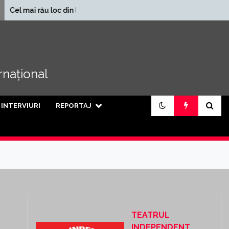
În ce județe se încasează
u loc din lume
cele mai mari pensii din
țară
ernațional
INTERVIURI
REPORTAJ
TEATRUL
INDEPENDENT