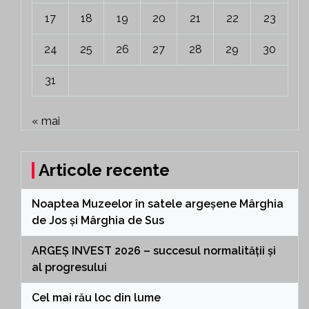
17
18
19
20
21
22
23
24
25
26
27
28
29
30
31
« mai
Articole recente
Noaptea Muzeelor în satele argeșene Mârghia
de Jos și Mârghia de Sus
ARGEȘ INVEST 2026 – succesul normalității și
al progresului
Cel mai rău loc din lume