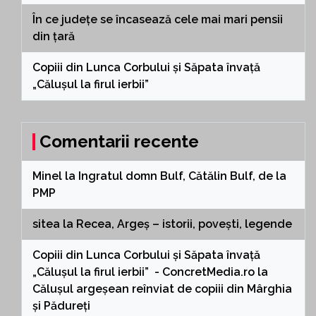
În ce județe se încasează cele mai mari pensii
din țară
Copiii din Lunca Corbului și Săpata învață
„Călușul la firul ierbii”
Comentarii recente
Minel
la
Ingratul domn Bulf, Cătălin Bulf, de la
PMP
sitea
la
Recea, Argeș – istorii, povești, legende
Copiii din Lunca Corbului și Săpata învață
„Călușul la firul ierbii” - ConcretMedia.ro
la
Călușul argeșean reînviat de copiii din Mârghia
și Pădureți