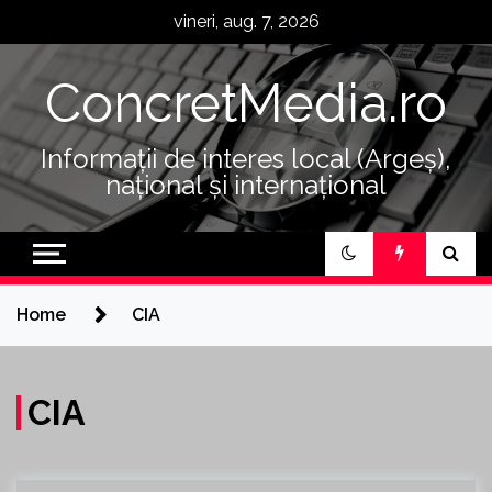
Skip
vineri, aug. 7, 2026
to
content
ConcretMedia.ro
Informații de interes local (Argeș),
național și internațional
Home
CIA
CIA