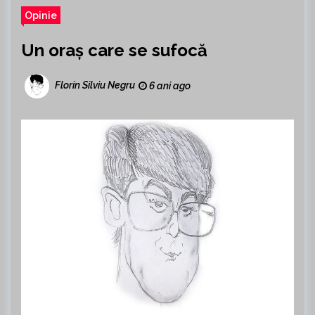
Opinie
Un oraș care se sufocă
Florin Silviu Negru
6 ani ago