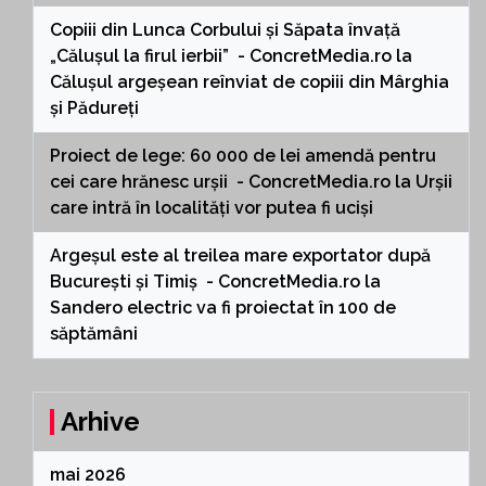
Copiii din Lunca Corbului și Săpata învață
„Călușul la firul ierbii” - ConcretMedia.ro
la
Călușul argeșean reînviat de copiii din Mârghia
și Pădureți
Proiect de lege: 60 000 de lei amendă pentru
cei care hrănesc urșii - ConcretMedia.ro
la
Urșii
care intră în localități vor putea fi uciși
Argeșul este al treilea mare exportator după
București și Timiș - ConcretMedia.ro
la
Sandero electric va fi proiectat în 100 de
săptămâni
Arhive
mai 2026