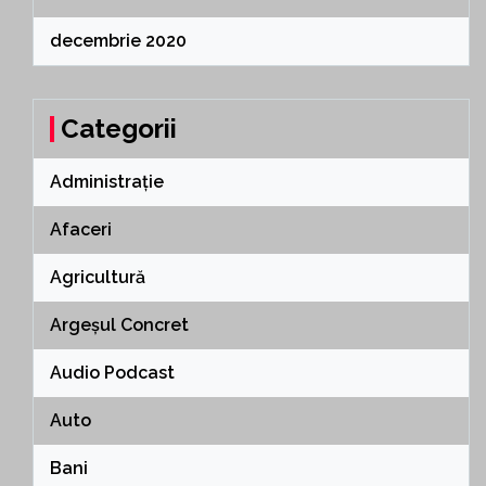
decembrie 2020
Categorii
Administrație
Afaceri
Agricultură
Argeșul Concret
Audio Podcast
Auto
Bani