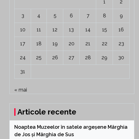
1
2
3
4
5
6
7
8
9
10
11
12
13
14
15
16
17
18
19
20
21
22
23
24
25
26
27
28
29
30
31
« mai
Articole recente
Noaptea Muzeelor în satele argeșene Mârghia
de Jos și Mârghia de Sus