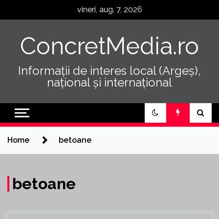
Skip
vineri, aug. 7, 2026
to
content
ConcretMedia.ro
Informații de interes local (Argeș),
național și internațional
Home
betoane
betoane