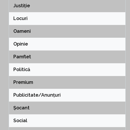
Justiție
Locuri
Oameni
Opinie
Pamflet
Politică
Premium
Publicitate/Anunțuri
Șocant
Social