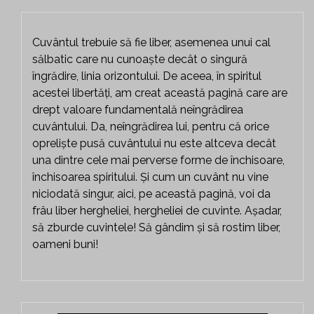
Cuvântul trebuie să fie liber, asemenea unui cal
sălbatic care nu cunoaște decât o singură
îngrădire, linia orizontului. De aceea, în spiritul
acestei libertăți, am creat această pagină care are
drept valoare fundamentală neîngrădirea
cuvântului. Da, neîngrădirea lui, pentru că orice
opreliște pusă cuvântului nu este altceva decât
una dintre cele mai perverse forme de închisoare,
închisoarea spiritului. Și cum un cuvânt nu vine
niciodată singur, aici, pe această pagină, voi da
frâu liber hergheliei, hergheliei de cuvinte. Așadar,
să zburde cuvintele! Să gândim și să rostim liber,
oameni buni!