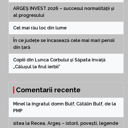
ARGEȘ INVEST 2026 – succesul normalității și
al progresului
Cel mai rău loc din lume
În ce județe se încasează cele mai mari pensii
din țară
Copiii din Lunca Corbului și Săpata învață
„Călușul la firul ierbii”
Comentarii recente
Minel
la
Ingratul domn Bulf, Cătălin Bulf, de la
PMP
sitea
la
Recea, Argeș – istorii, povești, legende