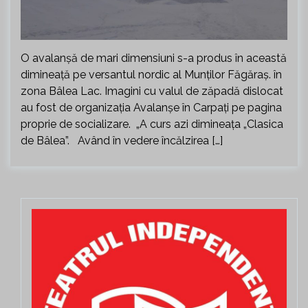
O avalanşă de mari dimensiuni s-a produs în această
dimineață pe versantul nordic al Munţilor Făgăraş. în
zona Bâlea Lac. Imagini cu valul de zăpadă dislocat
au fost de organizaţia Avalanşe în Carpaţi pe pagina
proprie de socializare. „A curs azi dimineața „Clasica
de Bâlea”. Având în vedere încălzirea […]