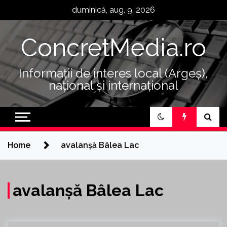
Skip
duminică, aug. 9, 2026
to
content
ConcretMedia.ro
Informații de interes local (Argeș),
național și internațional
Home
avalanșă Bâlea Lac
avalanșă Bâlea Lac