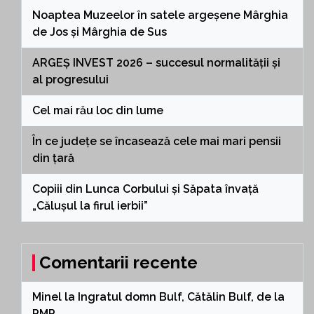
Noaptea Muzeelor în satele argeșene Mârghia
de Jos și Mârghia de Sus
ARGEȘ INVEST 2026 – succesul normalității și
al progresului
Cel mai rău loc din lume
În ce județe se încasează cele mai mari pensii
din țară
Copiii din Lunca Corbului și Săpata învață
„Călușul la firul ierbii”
Comentarii recente
Minel
la
Ingratul domn Bulf, Cătălin Bulf, de la
PMP