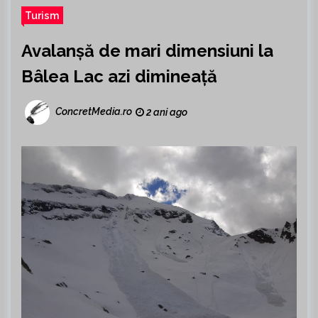
Turism
Avalanșă de mari dimensiuni la
Bâlea Lac azi dimineață
ConcretMedia.ro
2 ani ago