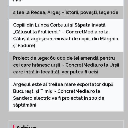
sitea
la
Recea, Argeș – istorii, povești, legende
Copiii din Lunca Corbului și Săpata învață
„Călușul la firul ierbii” - ConcretMedia.ro
la
Călușul argeșean reînviat de copiii din Mârghia
și Pădureți
Proiect de lege: 60 000 de lei amendă pentru
cei care hrănesc urșii - ConcretMedia.ro
la
Urșii
care intră în localități vor putea fi uciși
Argeșul este al treilea mare exportator după
București și Timiș - ConcretMedia.ro
la
Sandero electric va fi proiectat în 100 de
săptămâni