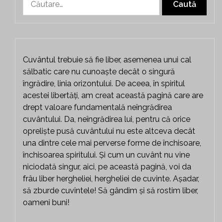
după:
Cuvântul trebuie să fie liber, asemenea unui cal
sălbatic care nu cunoaște decât o singură
îngrădire, linia orizontului. De aceea, în spiritul
acestei libertăți, am creat această pagină care are
drept valoare fundamentală neîngrădirea
cuvântului. Da, neîngrădirea lui, pentru că orice
opreliște pusă cuvântului nu este altceva decât
una dintre cele mai perverse forme de închisoare,
închisoarea spiritului. Și cum un cuvânt nu vine
niciodată singur, aici, pe această pagină, voi da
frâu liber hergheliei, hergheliei de cuvinte. Așadar,
să zburde cuvintele! Să gândim și să rostim liber,
oameni buni!