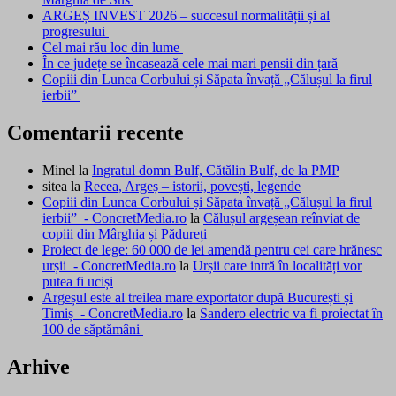
ARGEȘ INVEST 2026 – succesul normalității și al
progresului
Cel mai rău loc din lume
În ce județe se încasează cele mai mari pensii din țară
Copiii din Lunca Corbului și Săpata învață „Călușul la firul
ierbii”
Comentarii recente
Minel
la
Ingratul domn Bulf, Cătălin Bulf, de la PMP
sitea
la
Recea, Argeș – istorii, povești, legende
Copiii din Lunca Corbului și Săpata învață „Călușul la firul
ierbii” - ConcretMedia.ro
la
Călușul argeșean reînviat de
copiii din Mârghia și Pădureți
Proiect de lege: 60 000 de lei amendă pentru cei care hrănesc
urșii - ConcretMedia.ro
la
Urșii care intră în localități vor
putea fi uciși
Argeșul este al treilea mare exportator după București și
Timiș - ConcretMedia.ro
la
Sandero electric va fi proiectat în
100 de săptămâni
Arhive