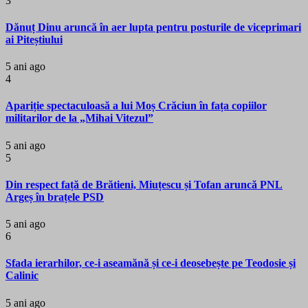
3
Dănuț Dinu aruncă în aer lupta pentru posturile de viceprimari
ai Piteștiului
5 ani ago
4
Apariție spectaculoasă a lui Moș Crăciun în fața copiilor
militarilor de la „Mihai Vitezul”
5 ani ago
5
Din respect față de Brătieni, Miuțescu și Tofan aruncă PNL
Argeș în brațele PSD
5 ani ago
6
Sfada ierarhilor, ce-i aseamănă și ce-i deosebește pe Teodosie și
Calinic
5 ani ago