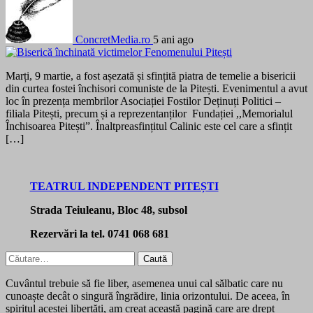
ConcretMedia.ro
5 ani ago
Marți, 9 martie, a fost așezată și sfințită piatra de temelie a bisericii
din curtea fostei închisori comuniste de la Pitești. Evenimentul a avut
loc în prezența membrilor Asociației Fostilor Deținuți Politici –
filiala Pitești, precum și a reprezentanților Fundației ,,Memorialul
Închisoarea Pitești”. Înaltpreasfințitul Calinic este cel care a sfințit
[…]
TEATRUL INDEPENDENT PITEȘTI
Strada Teiuleanu, Bloc 48, subsol
Rezervări la tel. 0741 068 681
Caută
după:
Cuvântul trebuie să fie liber, asemenea unui cal sălbatic care nu
cunoaște decât o singură îngrădire, linia orizontului. De aceea, în
spiritul acestei libertăți, am creat această pagină care are drept