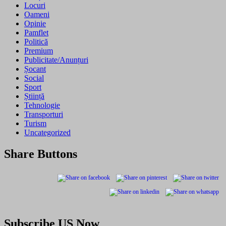
Locuri
Oameni
Opinie
Pamflet
Politică
Premium
Publicitate/Anunțuri
Șocant
Social
Sport
Știință
Tehnologie
Transporturi
Turism
Uncategorized
Share Buttons
Subscribe US Now