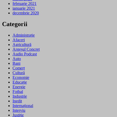
februarie 2021
ianuarie 2021
decembrie 2020
Categorii
Administrație
Afaceri
Agricultură
Argeșul Concret
Audio Podcast
Auto
Bani
Comerț
Cultură
Economie
Educație
Energie
Fotbal
Industrie
Inedit
Internațional
Interviu
Justiție