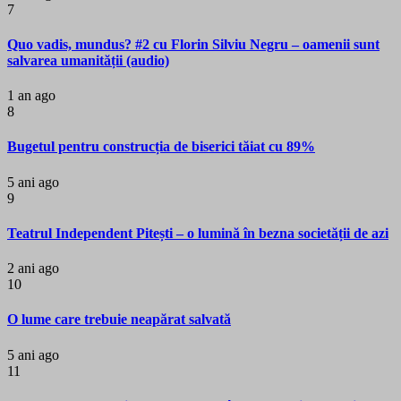
7
Quo vadis, mundus? #2 cu Florin Silviu Negru – oamenii sunt
salvarea umanității (audio)
1 an ago
8
Bugetul pentru construcția de biserici tăiat cu 89%
5 ani ago
9
Teatrul Independent Pitești – o lumină în bezna societății de azi
2 ani ago
10
O lume care trebuie neapărat salvată
5 ani ago
11