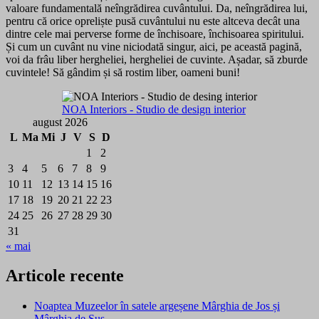
valoare fundamentală neîngrădirea cuvântului. Da, neîngrădirea lui,
pentru că orice opreliște pusă cuvântului nu este altceva decât una
dintre cele mai perverse forme de închisoare, închisoarea spiritului.
Și cum un cuvânt nu vine niciodată singur, aici, pe această pagină,
voi da frâu liber hergheliei, hergheliei de cuvinte. Așadar, să zburde
cuvintele! Să gândim și să rostim liber, oameni buni!
NOA Interiors - Studio de design interior
august 2026
L
Ma
Mi
J
V
S
D
1
2
3
4
5
6
7
8
9
10
11
12
13
14
15
16
17
18
19
20
21
22
23
24
25
26
27
28
29
30
31
« mai
Articole recente
Noaptea Muzeelor în satele argeșene Mârghia de Jos și
Mârghia de Sus