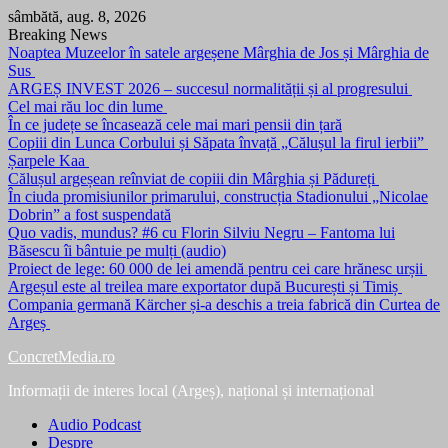
Skip
sâmbătă, aug. 8, 2026
to
Breaking News
content
Noaptea Muzeelor în satele argeșene Mârghia de Jos și Mârghia de
Sus
ARGEȘ INVEST 2026 – succesul normalității și al progresului
Cel mai rău loc din lume
În ce județe se încasează cele mai mari pensii din țară
Copiii din Lunca Corbului și Săpata învață „Călușul la firul ierbii”
Șarpele Kaa
Călușul argeșean reînviat de copiii din Mârghia și Pădureți
În ciuda promisiunilor primarului, construcția Stadionului „Nicolae
Dobrin” a fost suspendată
Quo vadis, mundus? #6 cu Florin Silviu Negru – Fantoma lui
Băsescu îi bântuie pe mulți (audio)
Proiect de lege: 60 000 de lei amendă pentru cei care hrănesc urșii
Argeșul este al treilea mare exportator după București și Timiș
Compania germană Kärcher și-a deschis a treia fabrică din Curtea de
Argeș
ConcretMedia.ro
Informații de interes local (Argeș), național și internațional
Audio Podcast
Despre