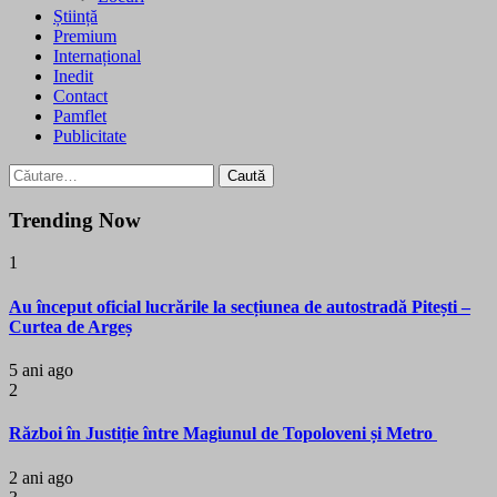
Știință
Premium
Internațional
Inedit
Contact
Pamflet
Publicitate
Caută
după:
Trending Now
1
Au început oficial lucrările la secțiunea de autostradă Pitești –
Curtea de Argeș
5 ani ago
2
Război în Justiție între Magiunul de Topoloveni și Metro
2 ani ago