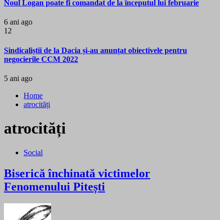
Noul Logan poate fi comandat de la începutul lui februarie
6 ani ago
12
Sindicaliștii de la Dacia și-au anunțat obiectivele pentru
negocierile CCM 2022
5 ani ago
Home
atrocități
atrocități
Social
Biserică închinată victimelor
Fenomenului Pitești