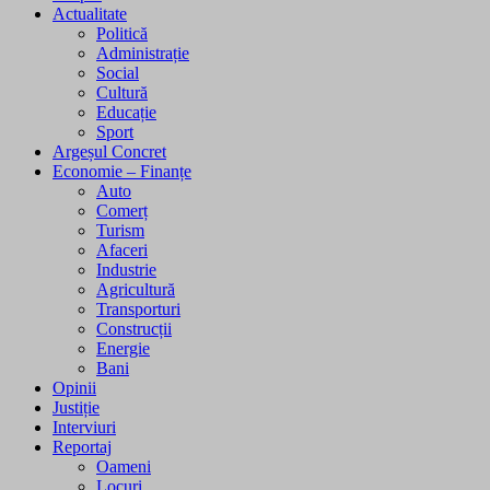
Actualitate
Politică
Administrație
Social
Cultură
Educație
Sport
Argeșul Concret
Economie – Finanțe
Auto
Comerț
Turism
Afaceri
Industrie
Agricultură
Transporturi
Construcții
Energie
Bani
Opinii
Justiție
Interviuri
Reportaj
Oameni
Locuri