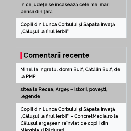
În ce județe se încasează cele mai mari
pensii din țară
Copiii din Lunca Corbului și Săpata învață
„Călușul la firul ierbii”
Comentarii recente
Minel
la
Ingratul domn Bulf, Cătălin Bulf, de
la PMP
sitea
la
Recea, Argeș – istorii, povești,
legende
Copiii din Lunca Corbului și Săpata învață
„Călușul la firul ierbii” - ConcretMedia.ro
la
Călușul argeșean reînviat de copiii din
Mârghia și Pădureți