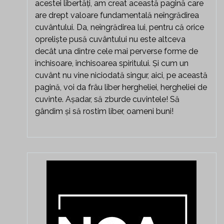
acestei libertăți, am creat această pagină care
are drept valoare fundamentală neîngrădirea
cuvântului. Da, neîngrădirea lui, pentru că orice
opreliște pusă cuvântului nu este altceva
decât una dintre cele mai perverse forme de
închisoare, închisoarea spiritului. Și cum un
cuvânt nu vine niciodată singur, aici, pe această
pagină, voi da frâu liber hergheliei, hergheliei de
cuvinte. Așadar, să zburde cuvintele! Să
gândim și să rostim liber, oameni buni!