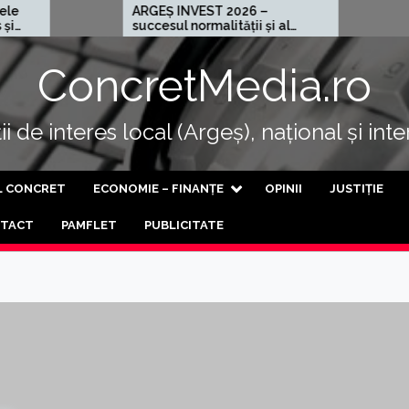
ARGEȘ INVEST 2026 –
Cel mai rău 
succesul normalității și al
progresului
ConcretMedia.ro
i de interes local (Argeș), național și int
L CONCRET
ECONOMIE – FINANȚE
OPINII
JUSTIȚIE
TACT
PAMFLET
PUBLICITATE