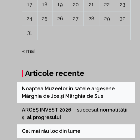
17
18
19
20
21
22
23
24
25
26
27
28
29
30
31
« mai
Articole recente
Noaptea Muzeelor în satele argeșene
Mârghia de Jos și Mârghia de Sus
ARGEȘ INVEST 2026 – succesul normalității
și al progresului
Cel mai rău loc din lume