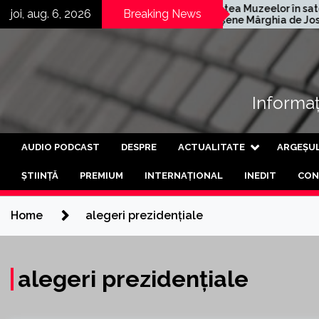
Skip
Kärcher
Noaptea Muzeelor în satele
joi, aug. 6, 2026
Breaking News
fabrică
argeșene Mârghia de Jos și
to
ș
Mârghia de Sus
content
Informați
AUDIO PODCAST
DESPRE
ACTUALITATE
ARGEȘU
ȘTIINȚĂ
PREMIUM
INTERNAȚIONAL
INEDIT
CON
Home
alegeri prezidențiale
alegeri prezidențiale