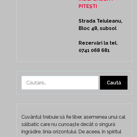
PITEȘTI
Strada Teiuleanu,
Bloc 48, subsol
Rezervări la tel.
0741 068 681
Caută
după:
Cuvântul trebuie să fie liber, asemenea unui cal
sălbatic care nu cunoaște decât o singură
îngrădire, linia orizontului. De aceea, în spiritul