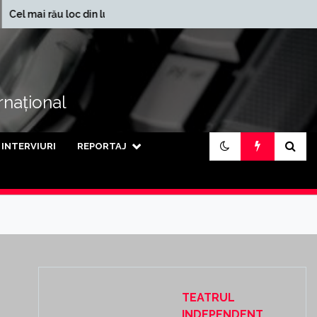
În ce județe se încasează
loc din lume
cele mai mari pensii din țară
ernațional
INTERVIURI
REPORTAJ
TEATRUL
INDEPENDENT