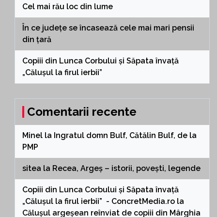
Cel mai rău loc din lume
În ce județe se încasează cele mai mari pensii
din țară
Copiii din Lunca Corbului și Săpata învață
„Călușul la firul ierbii”
Comentarii recente
Minel
la
Ingratul domn Bulf, Cătălin Bulf, de la
PMP
sitea
la
Recea, Argeș – istorii, povești, legende
Copiii din Lunca Corbului și Săpata învață
„Călușul la firul ierbii” - ConcretMedia.ro
la
Călușul argeșean reînviat de copiii din Mârghia