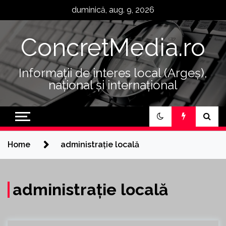
Skip
duminică, aug. 9, 2026
to
content
ConcretMedia.ro
Informații de interes local (Argeș),
național și internațional
Home
administrație locală
administrație locală