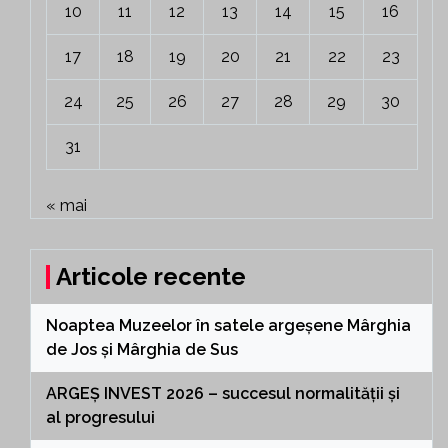
10
11
12
13
14
15
16
17
18
19
20
21
22
23
24
25
26
27
28
29
30
31
« mai
Articole recente
Noaptea Muzeelor în satele argeșene Mârghia
de Jos și Mârghia de Sus
ARGEȘ INVEST 2026 – succesul normalității și
al progresului