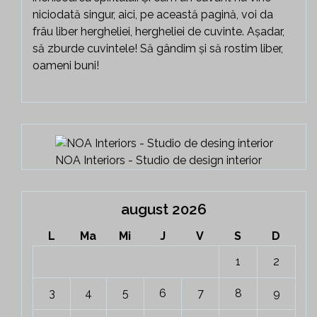
niciodată singur, aici, pe această pagină, voi da
frâu liber hergheliei, hergheliei de cuvinte. Așadar,
să zburde cuvintele! Să gândim și să rostim liber,
oameni buni!
NOA Interiors - Studio de design interior
august 2026
L
Ma
Mi
J
V
S
D
1
2
3
4
5
6
7
8
9