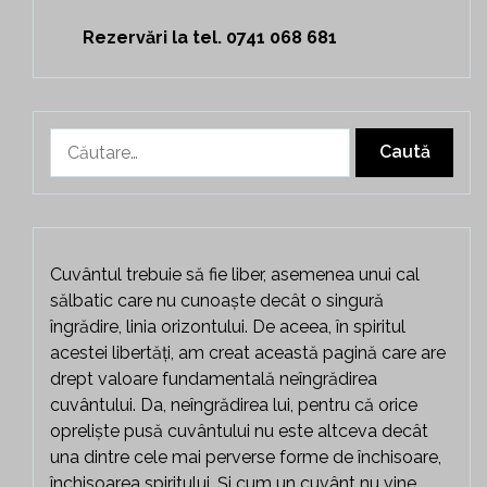
Rezervări la tel. 0741 068 681
Caută
după:
Cuvântul trebuie să fie liber, asemenea unui cal
sălbatic care nu cunoaște decât o singură
îngrădire, linia orizontului. De aceea, în spiritul
acestei libertăți, am creat această pagină care are
drept valoare fundamentală neîngrădirea
cuvântului. Da, neîngrădirea lui, pentru că orice
opreliște pusă cuvântului nu este altceva decât
una dintre cele mai perverse forme de închisoare,
închisoarea spiritului. Și cum un cuvânt nu vine