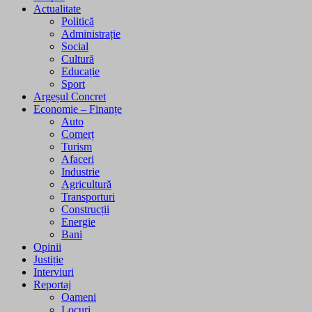
Actualitate
Politică
Administrație
Social
Cultură
Educație
Sport
Argeșul Concret
Economie – Finanțe
Auto
Comerț
Turism
Afaceri
Industrie
Agricultură
Transporturi
Construcții
Energie
Bani
Opinii
Justiție
Interviuri
Reportaj
Oameni
Locuri