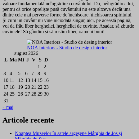
valoare fundamentală neîngrădirea cuvântului. Da, neîngrădirea lui,
pentru că orice opreliște pusă cuvântului nu este altceva decât una
dintre cele mai perverse forme de închisoare, închisoarea spiritului.
Și cum un cuvânt nu vine niciodată singur, aici, pe această pagină,
voi da frâu liber hergheliei, hergheliei de cuvinte. Așadar, să zburde
cuvintele! Să gândim și să rostim liber, oameni buni!
NOA Interiors - Studio de design interior
august 2026
L
Ma
Mi
J
V
S
D
1
2
3
4
5
6
7
8
9
10
11
12
13
14
15
16
17
18
19
20
21
22
23
24
25
26
27
28
29
30
31
« mai
Articole recente
Noaptea Muzeelor în satele argeșene Mârghia de Jos și
Mârghia de Sus