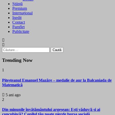
Știință
Premium
Internațional
Inedit
Contact
Pamflet
Publicitate
Caută
după:
Trending Now
1
Piteșteanul Emanuel Mazăre – medalie de aur la Balcaniada de
Matematică
5 ani ago
2
Din minunile învățământului argeșean: Ești văduv/ă și ai
concubin/ă? Copilul tău poate pierde bursa socială