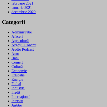
februarie 2021
ianuarie 2021
decembrie 2020
Categorii
Administrație
Afaceri
Agricultură
Argeșul Concret
Audio Podcast
Auto
Bani
Comerț
Cultură
Economie
Educație
Energie
Fotbal
Industrie
Inedit
Internațional
Interviu
Justiție