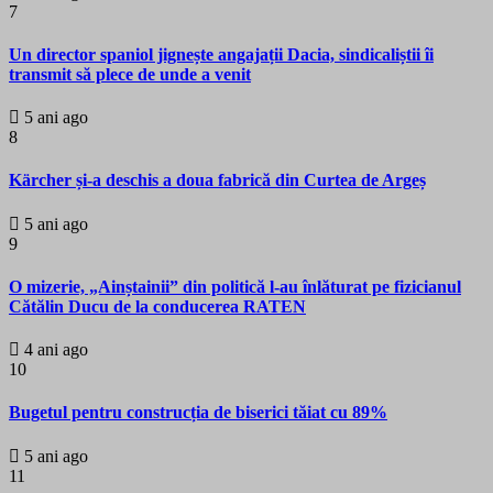
7
Un director spaniol jignește angajații Dacia, sindicaliștii îi
transmit să plece de unde a venit
5 ani ago
8
Kärcher și-a deschis a doua fabrică din Curtea de Argeș
5 ani ago
9
O mizerie, „Ainștainii” din politică l-au înlăturat pe fizicianul
Cătălin Ducu de la conducerea RATEN
4 ani ago
10
Bugetul pentru construcția de biserici tăiat cu 89%
5 ani ago
11