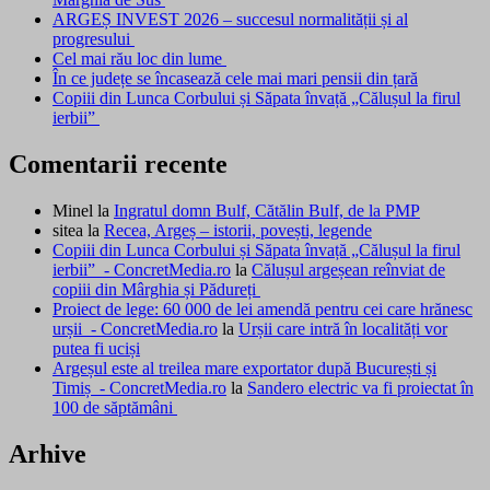
ARGEȘ INVEST 2026 – succesul normalității și al
progresului
Cel mai rău loc din lume
În ce județe se încasează cele mai mari pensii din țară
Copiii din Lunca Corbului și Săpata învață „Călușul la firul
ierbii”
Comentarii recente
Minel
la
Ingratul domn Bulf, Cătălin Bulf, de la PMP
sitea
la
Recea, Argeș – istorii, povești, legende
Copiii din Lunca Corbului și Săpata învață „Călușul la firul
ierbii” - ConcretMedia.ro
la
Călușul argeșean reînviat de
copiii din Mârghia și Pădureți
Proiect de lege: 60 000 de lei amendă pentru cei care hrănesc
urșii - ConcretMedia.ro
la
Urșii care intră în localități vor
putea fi uciși
Argeșul este al treilea mare exportator după București și
Timiș - ConcretMedia.ro
la
Sandero electric va fi proiectat în
100 de săptămâni
Arhive