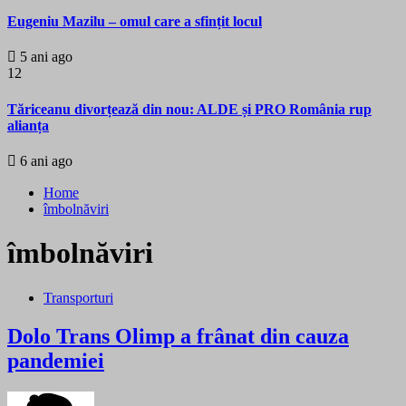
Eugeniu Mazilu – omul care a sfințit locul
5 ani ago
12
Tăriceanu divorțează din nou: ALDE și PRO România rup
alianța
6 ani ago
Home
îmbolnăviri
îmbolnăviri
Transporturi
Dolo Trans Olimp a frânat din cauza
pandemiei