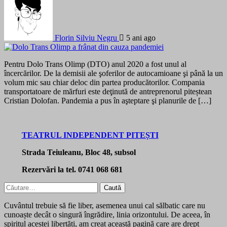
Florin Silviu Negru
5 ani ago
Pentru Dolo Trans Olimp (DTO) anul 2020 a fost unul al
încercărilor. De la demisii ale şoferilor de autocamioane şi până la un
volum mic sau chiar deloc din partea producătorilor. Compania
transportatoare de mărfuri este deţinută de antreprenorul piteștean
Cristian Dolofan. Pandemia a pus în aşteptare şi planurile de […]
TEATRUL INDEPENDENT PITEȘTI
Strada Teiuleanu, Bloc 48, subsol
Rezervări la tel. 0741 068 681
Caută
după:
Cuvântul trebuie să fie liber, asemenea unui cal sălbatic care nu
cunoaște decât o singură îngrădire, linia orizontului. De aceea, în
spiritul acestei libertăți, am creat această pagină care are drept