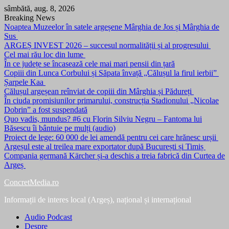
Skip
sâmbătă, aug. 8, 2026
to
Breaking News
content
Noaptea Muzeelor în satele argeșene Mârghia de Jos și Mârghia de
Sus
ARGEȘ INVEST 2026 – succesul normalității și al progresului
Cel mai rău loc din lume
În ce județe se încasează cele mai mari pensii din țară
Copiii din Lunca Corbului și Săpata învață „Călușul la firul ierbii”
Șarpele Kaa
Călușul argeșean reînviat de copiii din Mârghia și Pădureți
În ciuda promisiunilor primarului, construcția Stadionului „Nicolae
Dobrin” a fost suspendată
Quo vadis, mundus? #6 cu Florin Silviu Negru – Fantoma lui
Băsescu îi bântuie pe mulți (audio)
Proiect de lege: 60 000 de lei amendă pentru cei care hrănesc urșii
Argeșul este al treilea mare exportator după București și Timiș
Compania germană Kärcher și-a deschis a treia fabrică din Curtea de
Argeș
ConcretMedia.ro
Informații de interes local (Argeș), național și internațional
Audio Podcast
Despre