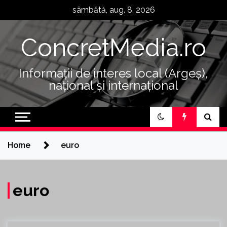
Skip
sâmbătă, aug. 8, 2026
to
content
ConcretMedia.ro
Informații de interes local (Argeș),
național și internațional
Home
euro
euro