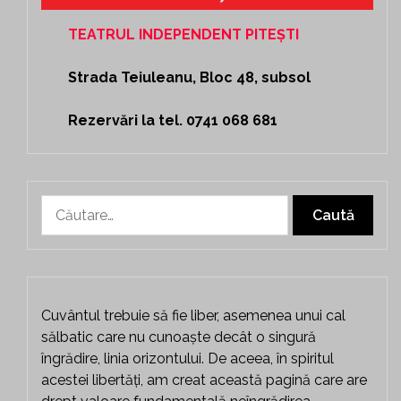
TEATRUL INDEPENDENT PITEȘTI
Strada Teiuleanu, Bloc 48, subsol
Rezervări la tel. 0741 068 681
Caută
după:
Cuvântul trebuie să fie liber, asemenea unui cal
sălbatic care nu cunoaște decât o singură
îngrădire, linia orizontului. De aceea, în spiritul
acestei libertăți, am creat această pagină care are