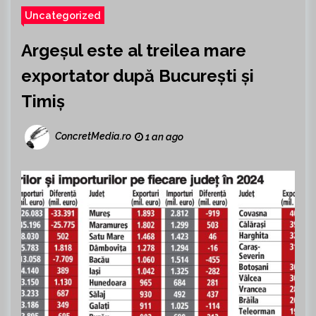
Uncategorized
Argeșul este al treilea mare
exportator după București și
Timiș
ConcretMedia.ro
1 an ago