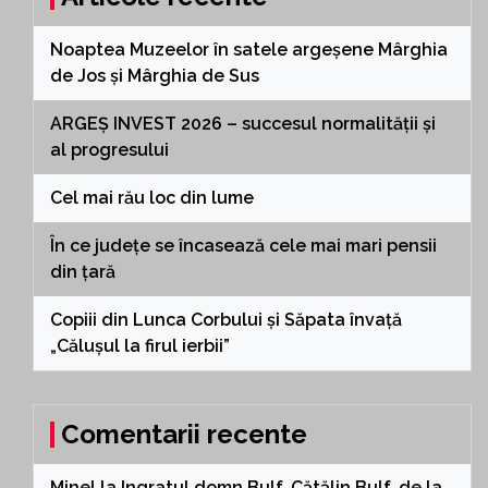
Noaptea Muzeelor în satele argeșene Mârghia
de Jos și Mârghia de Sus
ARGEȘ INVEST 2026 – succesul normalității și
al progresului
Cel mai rău loc din lume
În ce județe se încasează cele mai mari pensii
din țară
Copiii din Lunca Corbului și Săpata învață
„Călușul la firul ierbii”
Comentarii recente
Minel
la
Ingratul domn Bulf, Cătălin Bulf, de la