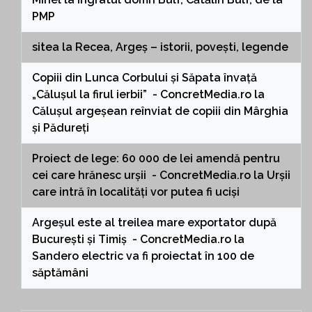
PMP
sitea
la
Recea, Argeș – istorii, povești, legende
Copiii din Lunca Corbului și Săpata învață
„Călușul la firul ierbii” - ConcretMedia.ro
la
Călușul argeșean reînviat de copiii din Mârghia
și Pădureți
Proiect de lege: 60 000 de lei amendă pentru
cei care hrănesc urșii - ConcretMedia.ro
la
Urșii
care intră în localități vor putea fi uciși
Argeșul este al treilea mare exportator după
București și Timiș - ConcretMedia.ro
la
Sandero electric va fi proiectat în 100 de
săptămâni