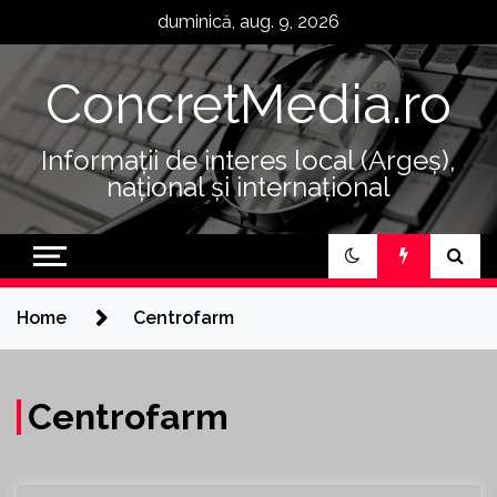
Skip
duminică, aug. 9, 2026
to
content
ConcretMedia.ro
Informații de interes local (Argeș),
național și internațional
Home
Centrofarm
Centrofarm