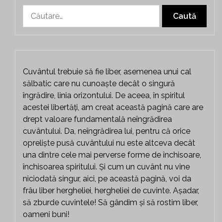
Caută
după:
Cuvântul trebuie să fie liber, asemenea unui cal
sălbatic care nu cunoaște decât o singură
îngrădire, linia orizontului. De aceea, în spiritul
acestei libertăți, am creat această pagină care are
drept valoare fundamentală neîngrădirea
cuvântului. Da, neîngrădirea lui, pentru că orice
opreliște pusă cuvântului nu este altceva decât
una dintre cele mai perverse forme de închisoare,
închisoarea spiritului. Și cum un cuvânt nu vine
niciodată singur, aici, pe această pagină, voi da
frâu liber hergheliei, hergheliei de cuvinte. Așadar,
să zburde cuvintele! Să gândim și să rostim liber,
oameni buni!