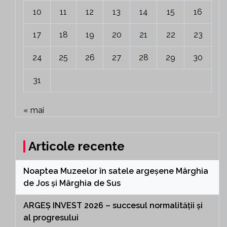
10
11
12
13
14
15
16
17
18
19
20
21
22
23
24
25
26
27
28
29
30
31
« mai
Articole recente
Noaptea Muzeelor în satele argeșene Mârghia
de Jos și Mârghia de Sus
ARGEȘ INVEST 2026 – succesul normalității și
al progresului