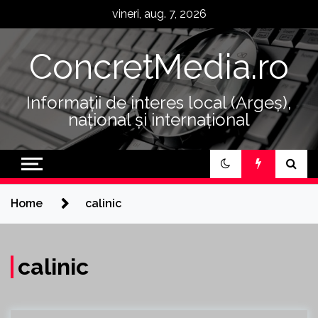
Skip
vineri, aug. 7, 2026
to
content
ConcretMedia.ro
Informații de interes local (Argeș),
național și internațional
Home
calinic
calinic