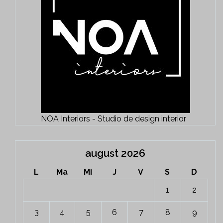
NOA Interiors - Studio de design interior
august 2026
L
Ma
Mi
J
V
S
D
1
2
3
4
5
6
7
8
9