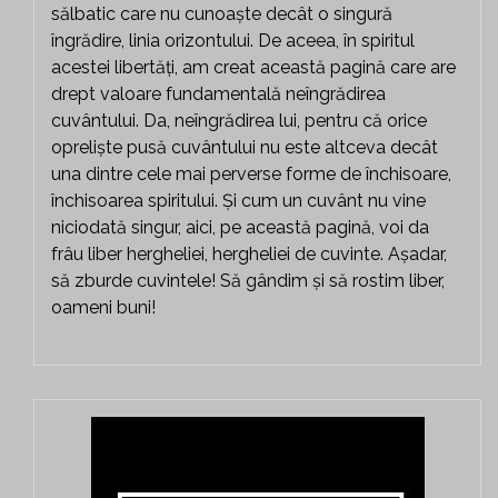
sălbatic care nu cunoaște decât o singură
îngrădire, linia orizontului. De aceea, în spiritul
acestei libertăți, am creat această pagină care are
drept valoare fundamentală neîngrădirea
cuvântului. Da, neîngrădirea lui, pentru că orice
opreliște pusă cuvântului nu este altceva decât
una dintre cele mai perverse forme de închisoare,
închisoarea spiritului. Și cum un cuvânt nu vine
niciodată singur, aici, pe această pagină, voi da
frâu liber hergheliei, hergheliei de cuvinte. Așadar,
să zburde cuvintele! Să gândim și să rostim liber,
oameni buni!