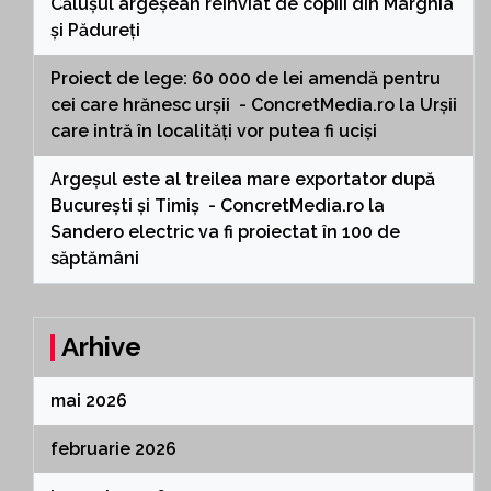
Călușul argeșean reînviat de copiii din Mârghia
și Pădureți
Proiect de lege: 60 000 de lei amendă pentru
cei care hrănesc urșii - ConcretMedia.ro
la
Urșii
care intră în localități vor putea fi uciși
Argeșul este al treilea mare exportator după
București și Timiș - ConcretMedia.ro
la
Sandero electric va fi proiectat în 100 de
săptămâni
Arhive
mai 2026
februarie 2026