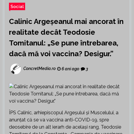
Social
Calinic Argeșeanul mai ancorat în
realitate decât Teodosie
Tomitanul: „Se pune întrebarea,
dacă mă voi vaccina? Desigur.”
ConcretMedia.ro
6 ani ago
3
ÎPS Calinic, arhiepiscopul Argeşului şi Muscelului, a
anunțat că se va vaccina anti-COVID-19, spre
deosebire de un alt ierarh de același rang, Teodosie