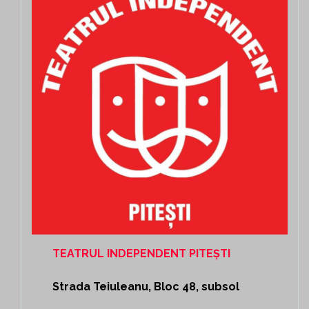
TEATRUL INDEPENDENT PITEȘTI
Strada Teiuleanu, Bloc 48, subsol