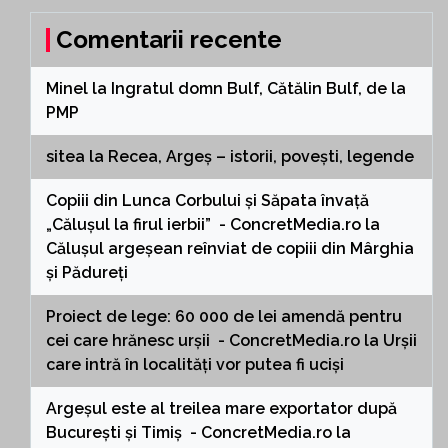
Comentarii recente
Minel
la
Ingratul domn Bulf, Cătălin Bulf, de la
PMP
sitea
la
Recea, Argeș – istorii, povești, legende
Copiii din Lunca Corbului și Săpata învață
„Călușul la firul ierbii” - ConcretMedia.ro
la
Călușul argeșean reînviat de copiii din Mârghia
și Pădureți
Proiect de lege: 60 000 de lei amendă pentru
cei care hrănesc urșii - ConcretMedia.ro
la
Urșii
care intră în localități vor putea fi uciși
Argeșul este al treilea mare exportator după
București și Timiș - ConcretMedia.ro
la