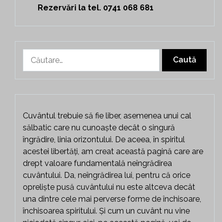
Rezervări la tel. 0741 068 681
Caută
după:
Cuvântul trebuie să fie liber, asemenea unui cal
sălbatic care nu cunoaște decât o singură
îngrădire, linia orizontului. De aceea, în spiritul
acestei libertăți, am creat această pagină care are
drept valoare fundamentală neîngrădirea
cuvântului. Da, neîngrădirea lui, pentru că orice
opreliște pusă cuvântului nu este altceva decât
una dintre cele mai perverse forme de închisoare,
închisoarea spiritului. Și cum un cuvânt nu vine