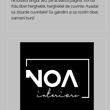
niciodată singur, aici, pe această pagină, voi da
frâu liber hergheliei, hergheliei de cuvinte. Așadar,
să zburde cuvintele! Să gândim și să rostim liber,
oameni buni!