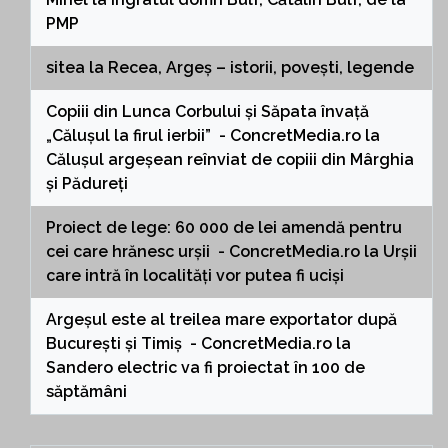
PMP
sitea
la
Recea, Argeș – istorii, povești, legende
Copiii din Lunca Corbului și Săpata învață
„Călușul la firul ierbii” - ConcretMedia.ro
la
Călușul argeșean reînviat de copiii din Mârghia
și Pădureți
Proiect de lege: 60 000 de lei amendă pentru
cei care hrănesc urșii - ConcretMedia.ro
la
Urșii
care intră în localități vor putea fi uciși
Argeșul este al treilea mare exportator după
București și Timiș - ConcretMedia.ro
la
Sandero electric va fi proiectat în 100 de
săptămâni