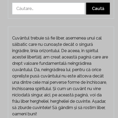
Caută
după:
Cuvântul trebuie să fie liber, asemenea unui cal
sălbatic care nu cunoaște decât o singură
îngrădire, linia orizontului. De aceea, în spiritul
acestei libertăți, am creat această pagină care are
drept valoare fundamentală neîngrădirea
cuvântului. Da, neîngrădirea lui, pentru că orice
opreliște pusă cuvântului nu este altceva decât
una dintre cele mai perverse forme de închisoare,
închisoarea spiritului. Și cum un cuvânt nu vine
niciodată singur, aici, pe această pagină, voi da
frâu liber hergheliei, hergheliei de cuvinte. Așadar,
să zburde cuvintele! Să gândim și să rostim liber,
oameni buni!