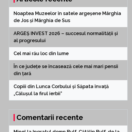
Noaptea Muzeelor în satele argeșene Mârghia
de Jos și Mârghia de Sus
ARGEȘ INVEST 2026 – succesul normalității și
al progresului
Cel mai rău loc din lume
În ce județe se încasează cele mai mari pensii
din țară
Copiii din Lunca Corbului și Săpata învață
„Călușul la firul ierbii”
Comentarii recente
Minel
la
Ingratul domn Bulf, Cătălin Bulf, de la