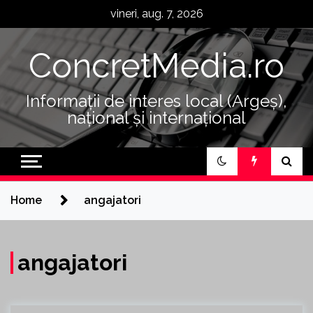
Skip
vineri, aug. 7, 2026
to
content
ConcretMedia.ro
Informații de interes local (Argeș),
național și internațional
Home
angajatori
angajatori