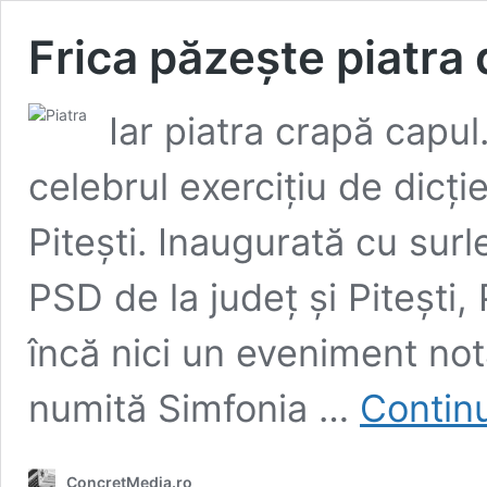
Frica păzește piatra 
Iar piatra crapă capul
celebrul exercițiu de dicție
Pitești. Inaugurată cu surle
PSD de la județ și Pitești,
încă nici un eveniment nota
numită Simfonia …
Continu
ConcretMedia.ro